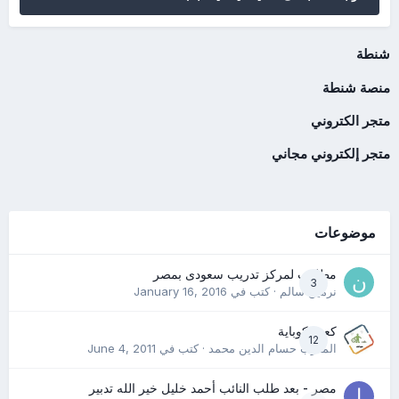
شنطة
منصة شنطة
متجر الكتروني
متجر إلكتروني مجاني
موضوعات
مطلوب لمركز تدريب سعودى بمصر
3
نرمين سالم
· كتب في
January 16, 2016
كعب كوباية
12
المدرب حسام الدين محمد
· كتب في
June 4, 2011
مصر - بعد طلب النائب أحمد خليل خير الله تدبير