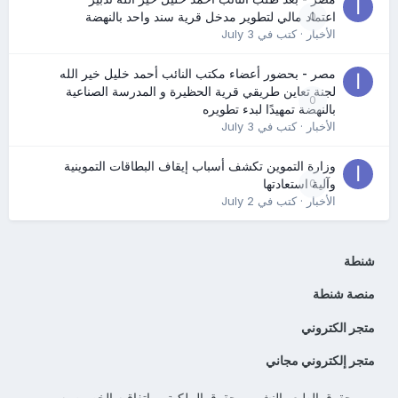
0
اعتماد مالي لتطوير مدخل قرية سند واحد بالنهضة
الأخبار
· كتب في
July 3
مصر - بحضور أعضاء مكتب النائب أحمد خليل خير الله
لجنة تعاين طريقي قرية الحظيرة و المدرسة الصناعية
0
بالنهضة تمهيدًا لبدء تطويره
الأخبار
· كتب في
July 3
وزارة التموين تكشف أسباب إيقاف البطاقات التموينية
0
وآلية استعادتها
الأخبار
· كتب في
July 2
شنطة
منصة شنطة
متجر الكتروني
متجر إلكتروني مجاني
حقوق الطبع والنشر
حقوق الملكية
اتفاقيه الخصوصيه