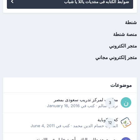
ضوابط الكتابه فى منتديات ياللا يا شباب
شنطة
منصة شنطة
متجر الكتروني
متجر إلكتروني مجاني
موضوعات
مطلوب لمركز تدريب سعودى بمصر
3
نرمين سالم
· كتب في
January 16, 2016
كعب كوباية
12
المدرب حسام الدين محمد
· كتب في
June 4, 2011
مصر - بعد طلب النائب أحمد خليل خير الله تدبير