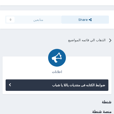
Share
متابعين
0
الذهاب الي قائمه المواضيع
اعلانات
ضوابط الكتابه فى منتديات ياللا يا شباب
شنطة
منصة شنطة