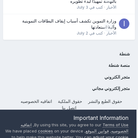
بالنهضة تمهيدًا لبدء تطويره
الأخبار
· كتب في
July 3
وزارة التموين تكشف أسباب إيقاف البطاقات التموينية
0
وآلية استعادتها
الأخبار
· كتب في
July 2
شنطة
منصة شنطة
متجر الكتروني
متجر إلكتروني مجاني
حقوق الطبع والنشر
حقوق الملكية
اتفاقيه الخصوصيه
إتصل بنا
Powered by Invision Community
Important Information
Terms of Use
By using this site, you agree to our
,
اتفاقيه
الخصوصيه
,
قوانين الموقع
, We have placed
on your device
cookies
to help make this website better. You can
adjust your cookie