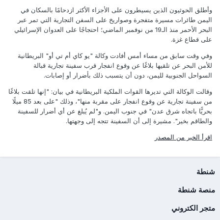
وأطلق الحوثيون الذين يسيطرون على الأجزاء الأكثر ازدحامًا بالسكان في
اليمن طائرات مسيرة متفجرة وصواريخ على السفن التجارية التي تمر عبر
البحر الأحمر منذ الـ19 من نوفمبر الماضي؛ احتجاجًا على العدوان الإسرائيلي
على قطاع غزة.
وفي وقت سابق من مساء أمس أفادت وكالة "يو كاي أم تي أو" البريطانية
للأمن البحر عن تلقيها بلاغًا عن وقوع انفجار قرب سفينة تجارية قبالة
السواحل الجنوبية لليمن، دون أن يتسبب ذلك بأضرار أو إصابات.
وقالت الوكالة التي تديرها القوات الملكية البريطانية في بيان: "إنها تلقت بلاغًا
من سفينة تجارية عن وقوع انفجار على مقربة منها"، وذلك "على بعد 85 ميلًا
بحريًّا باتجاه شرق عدن" في جنوب اليمن. و"لم يُبلغ عن أي أضرار للسفينة
والطاقم بخير". مشيرة إلى أن السفينة تتجه إلى وجهتها.
اقرأ الخبر من المصدر
شنطة
منصة شنطة
متجر الكتروني