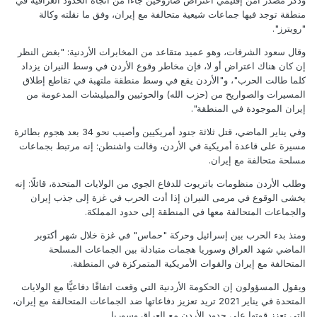
منطقة توجد فيها جماعات شيعية متحالفة مع إيران، وفق ما نقلته وكالة
"رويترز".
وقال سعود الشرفات، وهو عميد متقاعد من المخابرات الأردنية: "بغض النظر
إن كان هناك اعتراض أو لا، فإن مخاطر وقوع الأردن في وسط النيران يزداد
كلما طالت الحرب"، و"الأردن يقع في وسط منطقة ملتهبة في تقاطع إطلاق
المسيرات والصواريح من (حزب الله) والحوثيين والميليشات المدعومة من
إيران الموجودة في المنطقة".
وفي يناير الماضي، قتل ثلاثة جنود أمريكيين وأصيب نحو 34 بعد هجوم بطائرة
مسيرة على قاعدة أمريكية في الأردن، وقالت واشنطن: إنه مرتبط بجماعات
مسلحة متحالفة مع إيران.
وطلب الأردن منظومات باتريوت للدفاع الجوي من الولايات المتحدة، قائلًا: إنه
يخشى الوقوع في مرمى النيران إذا أدت الحرب في غزة إلى جذب إيران
والجماعات المتحالفة معها في المنطقة إلى حدود المملكة.
ومنذ بدء الحرب بين إسرائيل وحركة "حماس" في غزة خلال شهر أكتوبر
الماضي شهد العراق وسوريا هجمات متبادلة بين الجماعات المسلحة
المتحالفة مع إيران والقوات الأمريكية المتمركزة في المنطقة.
ويقول المسؤولون إن الحكومة الأردنية التي وقعت اتفاقًا دفاعيًّا مع الولايات
المتحدة في يناير 2021 تريد تعزيز دفاعاتها ضد الجماعات المتحالفة مع إيران،
التي تعزز قوتها على حدود الأردن مع العراق وسوريا.