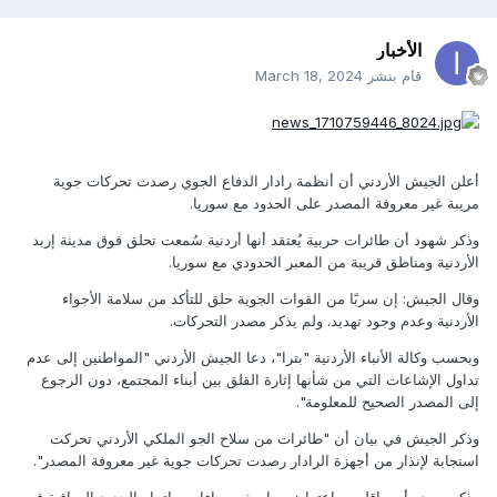
الأخبار
قام بنشر
March 18, 2024
أعلن الجيش الأردني أن أنظمة رادار الدفاع الجوي رصدت تحركات جوية
مريبة غير معروفة المصدر على الحدود مع سوريا.
وذكر شهود أن طائرات حربية يُعتقد أنها أردنية سُمعت تحلق فوق مدينة إربد
الأردنية ومناطق قريبة من المعبر الحدودي مع سوريا.
وقال الجيش: إن سربًا من القوات الجوية حلق للتأكد من سلامة الأجواء
الأردنية وعدم وجود تهديد. ولم يذكر مصدر التحركات.
وبحسب وكالة الأنباء الأردنية "بترا"، دعا الجيش الأردني "المواطنين إلى عدم
تداول الإشاعات التي من شأنها إثارة القلق بين أبناء المجتمع، دون الرجوع
إلى المصدر الصحيح للمعلومة".
وذكر الجيش في بيان أن "طائرات من سلاح الجو الملكي الأردني تحركت
استجابة لإنذار من أجهزة الرادار رصدت تحركات جوية غير معروفة المصدر".
وذكر مصدر أمن إقليمي اعتراض صاروخين جاءا من اتجاه الحدود العراقية في