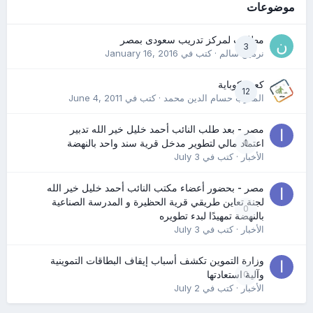
موضوعات
مطلوب لمركز تدريب سعودى بمصر
3
نرمين سالم
· كتب في
January 16, 2016
كعب كوباية
12
المدرب حسام الدين محمد
· كتب في
June 4, 2011
مصر - بعد طلب النائب أحمد خليل خير الله تدبير
0
اعتماد مالي لتطوير مدخل قرية سند واحد بالنهضة
الأخبار
· كتب في
July 3
مصر - بحضور أعضاء مكتب النائب أحمد خليل خير الله
لجنة تعاين طريقي قرية الحظيرة و المدرسة الصناعية
0
بالنهضة تمهيدًا لبدء تطويره
الأخبار
· كتب في
July 3
وزارة التموين تكشف أسباب إيقاف البطاقات التموينية
0
وآلية استعادتها
الأخبار
· كتب في
July 2