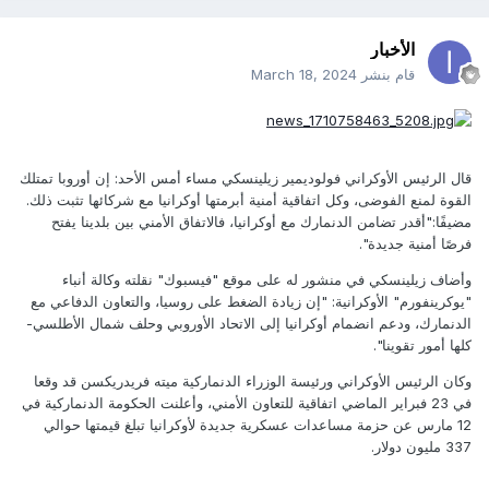
الأخبار
قام بنشر
March 18, 2024
قال الرئيس الأوكراني فولوديمير زيلينسكي مساء أمس الأحد: إن أوروبا تمتلك
القوة لمنع الفوضى، وكل اتفاقية أمنية أبرمتها أوكرانيا مع شركائها تثبت ذلك.
مضيفًا:"أقدر تضامن الدنمارك مع أوكرانيا، فالاتفاق الأمني بين بلدينا يفتح
فرصًا أمنية جديدة".
وأضاف زيلينسكي في منشور له على موقع "فيسبوك" نقلته وكالة أنباء
"يوكرينفورم" الأوكرانية: "إن زيادة الضغط على روسيا، والتعاون الدفاعي مع
الدنمارك، ودعم انضمام أوكرانيا إلى الاتحاد الأوروبي وحلف شمال الأطلسي-
كلها أمور تقوينا".
وكان الرئيس الأوكراني ورئيسة الوزراء الدنماركية ميته فريدريكسن قد وقعا
في 23 فبراير الماضي اتفاقية للتعاون الأمني، وأعلنت الحكومة الدنماركية في
12 مارس عن حزمة مساعدات عسكرية جديدة لأوكرانيا تبلغ قيمتها حوالي
337 مليون دولار.