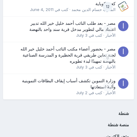
كعب كوباية
12
المدرب حسام الدين محمد
· كتب في
June 4, 2011
مصر - بعد طلب النائب أحمد خليل خير الله تدبير
0
اعتماد مالي لتطوير مدخل قرية سند واحد بالنهضة
الأخبار
· كتب في
July 3
مصر - بحضور أعضاء مكتب النائب أحمد خليل خير الله
لجنة تعاين طريقي قرية الحظيرة و المدرسة الصناعية
0
بالنهضة تمهيدًا لبدء تطويره
الأخبار
· كتب في
July 3
وزارة التموين تكشف أسباب إيقاف البطاقات التموينية
0
وآلية استعادتها
الأخبار
· كتب في
July 2
شنطة
منصة شنطة
متجر الكتروني