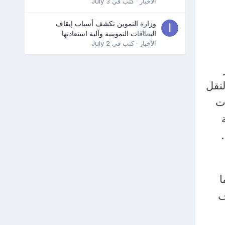
الأخبار
· كتب في
July 3
وزارة التموين تكشف أسباب إيقاف
0
البطاقات التموينية وآلية استعادتها
الأخبار
· كتب في
July 2
لنقل
ات
، كما
ف