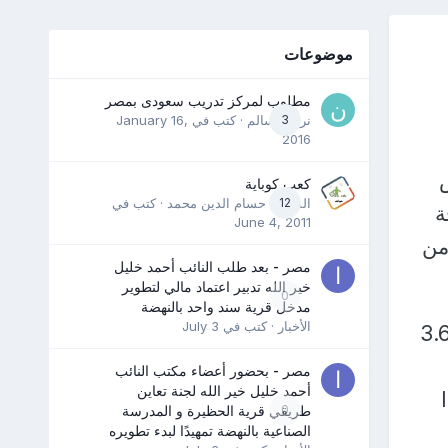
موضوعات
مطلوب لمركز تدريب سعودى بمصر
3
نرمين سالم
· كتب في
January 16,
2016
كعب كوباية
12
المدرب حسام الدين محمد
· كتب في
ة
June 4, 2011
لانتهاء من
مصر - بعد طلب النائب أحمد خليل
خير الله تدبير اعتماد مالي لتطوير
0
مدخل قرية سند واحد بالنهضة
الأخبار
· كتب في
July 3
لفريق كامل الوزير، وزير النقل، أن وزارة النقل قامت باستثمار نحو 3.6
مصر - بحضور أعضاء مكتب النائب
أحمد خليل خير الله لجنة تعاين
0
طريقي قرية الحظيرة و المدرسة
الصناعية بالنهضة تمهيدًا لبدء تطويره