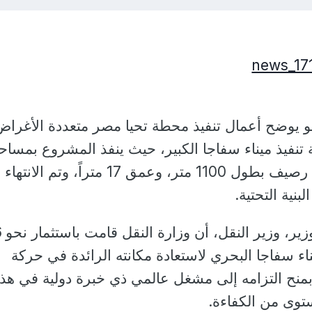
و يوضح أعمال تنفيذ محطة تحيا مصر متعددة الأغراض
نفيذ ميناء سفاجا الكبير، حيث ينفذ المشروع بمساح
810 آلاف م٢ تقريباً، مع رصيف بطول 1100 متر، وعمق 17 متراً، وتم ا
وكشف ا
اء سفاجا البحري لاستعادة مكانته الرائدة في حركة
م بمنح التزامه إلى مشغل عالمي ذي خبرة دولية في هذا
وى من الكفاءة.