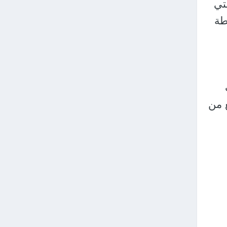
رطور) أحد الممرات اللوجستية الدولية الـ 7 التي
طة
ع من