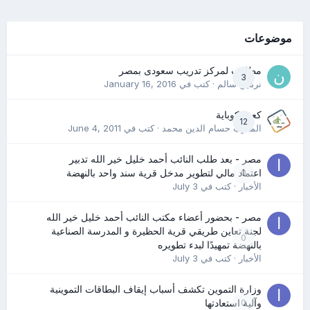
موضوعات
مطلوب لمركز تدريب سعودى بمصر
3
نرمين سالم
· كتب في
January 16, 2016
كعب كوباية
12
المدرب حسام الدين محمد
· كتب في
June 4, 2011
مصر - بعد طلب النائب أحمد خليل خير الله تدبير
0
اعتماد مالي لتطوير مدخل قرية سند واحد بالنهضة
الأخبار
· كتب في
July 3
مصر - بحضور أعضاء مكتب النائب أحمد خليل خير الله
لجنة تعاين طريقي قرية الحظيرة و المدرسة الصناعية
0
بالنهضة تمهيدًا لبدء تطويره
الأخبار
· كتب في
July 3
وزارة التموين تكشف أسباب إيقاف البطاقات التموينية
0
وآلية استعادتها