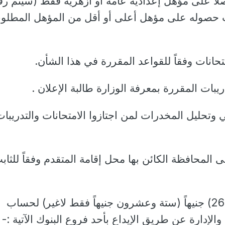
اصلا على مؤهل إعدادية عامة أو أزهرية فقط (سيتم 
 حصوله على مؤهل أعلى أو أقل من المؤهل المطلو
ي وتحليل المخدرات لمن اجتازوا الامتحانات والتدريبات
ى المحافظة الكائن بها محل إقامة المتقدم وفقاً للثاب
12. سداد مبلغ مقداره (26) جنيهاً (ستة وعشرون جنيهاً فقط لاغير) لحساب
والإدارة عن طريق الإيداع بأحد فروع البنوك الآتية :-