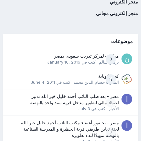
متجر الكتروني
متجر إلكتروني مجاني
موضوعات
مطلوب لمركز تدريب سعودى بمصر
3
نرمين سالم
· كتب في
January 16, 2016
كعب كوباية
12
المدرب حسام الدين محمد
· كتب في
June 4, 2011
مصر - بعد طلب النائب أحمد خليل خير الله تدبير
0
اعتماد مالي لتطوير مدخل قرية سند واحد بالنهضة
الأخبار
· كتب في
July 3
مصر - بحضور أعضاء مكتب النائب أحمد خليل خير الله
لجنة تعاين طريقي قرية الحظيرة و المدرسة الصناعية
0
بالنهضة تمهيدًا لبدء تطويره