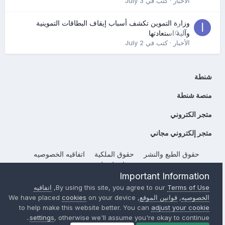
الأخبار
· كتب في
July 3
وزارة التموين تكشف أسباب إيقاف البطاقات التموينية
0
وآلية استعادتها
الأخبار
· كتب في
July 2
شنطة
منصة شنطة
متجر الكتروني
متجر إلكتروني مجاني
حقوق الطبع والنشر
حقوق الملكية
اتفاقيه الخصوصيه
إتصل بنا
Important Information
Powered by Invision Community
Terms of Use
By using this site, you agree to our
,
اتفاقيه
الخصوصيه
,
قوانين الموقع
, We have placed
on your device
cookies
to help make this website better. You can
adjust your cookie
settings
, otherwise we'll assume you're okay to continue..