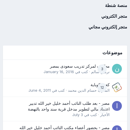
منصة شنطة
متجر الكتروني
متجر إلكتروني مجاني
موضوعات
مطلوب لمركز تدريب سعودى بمصر
3
نرمين سالم
· كتب في
January 16, 2016
كعب كوباية
12
المدرب حسام الدين محمد
· كتب في
June 4, 2011
مصر - بعد طلب النائب أحمد خليل خير الله تدبير
0
اعتماد مالي لتطوير مدخل قرية سند واحد بالنهضة
الأخبار
· كتب في
July 3
مصر - بحضور أعضاء مكتب النائب أحمد خليل خير الله