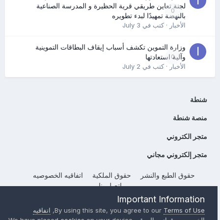
لجنة تعاين طريقي قرية الحظيرة و المدرسة الصناعية
0
بالنهضة تمهيدًا لبدء تطويره
الأخبار
· كتب في
July 3
وزارة التموين تكشف أسباب إيقاف البطاقات التموينية
0
وآلية استعادتها
الأخبار
· كتب في
July 2
شنطة
منصة شنطة
متجر الكتروني
متجر إلكتروني مجاني
حقوق الطبع والنشر
حقوق الملكية
اتفاقيه الخصوصيه
إتصل بنا
Powered by Invision Community
Important Information
Terms of Use
By using this site, you agree to our
,
اتفاقيه
الخصوصيه
,
قوانين الموقع
, We have placed
on your device
cookies