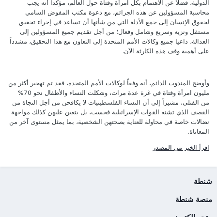
الدولية، فضلاً عن الاهتمام بكل امرأة وفتاة حول العالم، مؤكدا أنه يجب
محاسبة المسؤولين عن هذه الجرائم، مع دعوة مكتب المفوض السامي
لحقوق الإنسان إلى جمع الأدلة التي من شأنها أن تساعد في إجراء تحقيق
مستقل ونزيه وسريع وشامل وفعال؛ من أجل تقديم جميع المسؤولين إلى
العدالة، داعيا جميع وكالات الأمم المتحدة إلى التعاون مع هذا التحقيق، مشدداً
على أهمية وقف هذه الكارثة الآن.
وأوضح المندوب الدائم، أنه وفقاً لوكالات الأمم المتحدة، فقد تم تهجير أكثر من
مليون امرأة وفتاة في غزة عدة مرات، وشكلت النساء والأطفال نحو 70%
من القتلى، مشيراً إلى أن النساء الفلسطينيات لا يكافحن من أجل النجاة من
القصف الذي تشنه القوات الإسرائيلية فحسب، بل يتعين عليهن كذلك مواجهة
نضالات خاصة في محاولة للعناية بصحتهن الشخصية، بما يمثل مستوى آخر من
المعاناة.
اقرأ الخبر من المصدر
شنطة
منصة شنطة