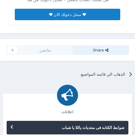
♥ سجل دخولك الان ♥
Share
متابعين
0
الذهاب الي قائمه المواضيع
اعلانات
ضوابط الكتابه فى منتديات ياللا يا شباب