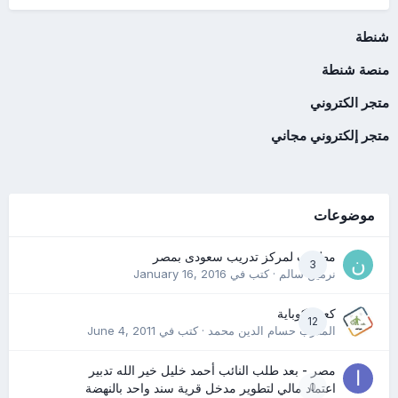
شنطة
منصة شنطة
متجر الكتروني
متجر إلكتروني مجاني
موضوعات
مطلوب لمركز تدريب سعودى بمصر
3
نرمين سالم
· كتب في
January 16, 2016
كعب كوباية
12
المدرب حسام الدين محمد
· كتب في
June 4, 2011
مصر - بعد طلب النائب أحمد خليل خير الله تدبير
0
اعتماد مالي لتطوير مدخل قرية سند واحد بالنهضة