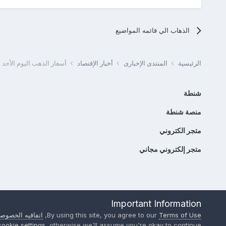
الذهاب الي قائمه المواضيع
الرئيسية
المنتدى الإخبارى
أخبار الإقتصاد
أسعار الذهب اليوم الأحد 17 مارس 2024 في بداية التعاملات الصباحية
شنطة
منصة شنطة
متجر الكتروني
متجر إلكتروني مجاني
Important Information
Terms of Use
By using this site, you agree to our
,
اتفاقيه الخصوصي
cookie settings
, otherwise we'll assume you're okay to continue..