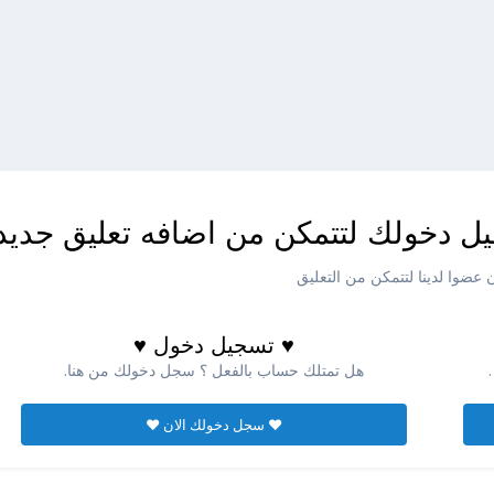
ل دخولك لتتمكن من اضافه تعليق جديد
عضوا لدينا لتتمكن من التعليق
♥ تسجيل دخول ♥
هل تمتلك حساب بالفعل ؟ سجل دخولك من هنا.
♥ سجل دخولك الان ♥