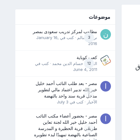
موضوعات
مطلوب لمركز تدريب سعودى بمصر
3
نرمين سالم
· كتب في
January 16,
2016
كعب كوباية
12
المدرب حسام الدين محمد
· كتب في
ق
June 4, 2011
مصر - بعد طلب النائب أحمد خليل
خير الله تدبير اعتماد مالي لتطوير
0
مدخل قرية سند واحد بالنهضة
الأخبار
· كتب في
July 3
مصر - بحضور أعضاء مكتب النائب
أحمد خليل خير الله لجنة تعاين
0
طريقي قرية الحظيرة و المدرسة
الصناعية بالنهضة تمهيدًا لبدء تطويره