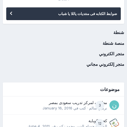
ضوابط الكتابه فى منتديات ياللا يا شباب
شنطة
منصة شنطة
متجر الكتروني
متجر إلكتروني مجاني
موضوعات
مطلوب لمركز تدريب سعودى بمصر
3
نرمين سالم
· كتب في
January 16, 2016
كعب كوباية
12
المدرب حسام الدين محمد
· كتب في
June 4, 2011