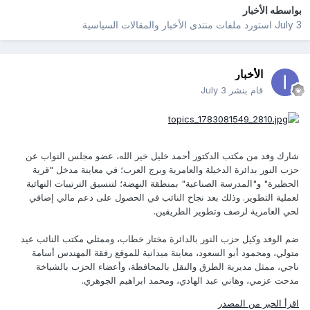
بواسطه
الأخبار
July 3
استورد ملفات
منتدى الأخبار والمقالات السياسية
الأخبار
قام بنشر
July 3
شارك وفد ​من مكتب الدكتور أحمد خليل خير الله، عضو مجلس النواب عن
حزب النور بدائرة الدخيلة والعامرية وبرج العرب؛ في معاينة مدخل "قرية
الحظيرة" و"المدرسة الصناعية" بمنطقة النهضة؛ لتنسيق الترتيبات النهائية
لعملية التطوير. وذلك بعد نجاح النائب في الحصول على دعم مالي إضافي
لحي العامرية لرصف وتطوير الطريقين.
ضم الوفد وكيل حزب النور بالدائرة مختار خطاب، وممثلي مكتب النائب عيد
متولي، ومحمود أبو السعود، معاينة ميدانية للموقع رفقة المهندس أسامة
ناجي، ممثل مديرية الطرق والنقل بالمحافظة، وأعضاء الحزب بالشياخة
مدحت عزمي، وهاني عبد الهادي، ومحمد ابراهيم الجوهري.
اقرأ الخبر من المصدر