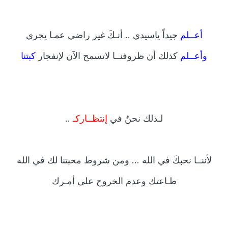
أعــلم
جيداً ياسيدي .. أنـكَ غير راضي عمـا يجري
وأعــلم
كذلك أن ظروفنــا لاتسمح الآن لإنفجار
كبتنا
لـذلك نحنُ في
إنتظــاركـ
..
لأننــا نحبكَ في
الله
... ومن شروط محبتنا لك في
الله
طـاعتك وعدم الخروج على أمـرك