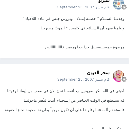
سبرتو
قام بنشر
September 25, 2007
وجدنــا الســلام " حصــة إمـلاء .. ودروس جنس في مادة اللآحياء "
وتعلمنا منهم أن الســلام في كلمتين " الموتُ مصيرنــا
موضوع جمييييييييييييل جدا جدا ومتميز خاااااااااالص
سحر العيون
قام بنشر
September 25, 2007
أحبتي في الله لنكن صريحين مع أنفسنا نحنُ الآن في ضعف من إيماننا وقوتنا
فلا نستطيع في الوقت الحـاضر من إستخدام أيدينا لنـُغير ماحولنــا
فلنستخدم ألسـنتنـا وقلوبنـا على أن تكون موجهاً بطريقة صحيحة نحـوَ الحقيقة
مشكور على المرور نورت