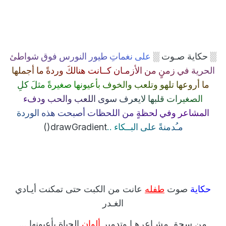
░
░
ع
ل
ى
ن
غ
م
ا
ت
ط
ي
و
ر
ا
ل
ن
و
ر
س
ف
و
ق
ش
و
ا
ط
ئ
حكاية صـوت
ا
ل
ح
ر
ي
ة
ف
ي
ز
م
ن
م
ن
ا
ل
ز
م
ـ
ا
ن
ك
ـ
ـ
ا
ن
ت
ه
ن
ا
ل
ك
و
ر
د
ة
م
ا
أ
ج
م
ل
ه
ا
م
ا
أ
ر
و
ع
ه
ا
ت
ل
ه
و
و
ت
ل
ع
ب
و
ا
ل
خ
و
ف
ب
أ
ع
ي
و
ن
ه
ا
ص
غ
ي
ر
ة
م
ث
ل
ك
ل
ا
ل
ص
غ
ي
ر
ا
ت
ق
ل
ب
ه
ا
ل
ي
ع
ر
ف
س
و
ى
ا
ل
ل
ع
ب
و
ا
ل
ح
ب
و
د
ف
ء
ا
ل
م
ش
ا
ع
ر
و
ف
ي
ل
ح
ظ
ة
م
ن
ا
ل
ل
ح
ظ
ا
ت
أ
ص
ب
ح
ت
ه
ذ
ه
ا
ل
و
ر
د
ة
م
ـ
د
م
ن
ة
ع
ل
ى
ا
ل
ب
ـ
ـ
ك
ا
ء
.
.
drawGradient()
حكاية
صوت
طفله
عانت من
الكبت
حتى تمكنت أيـادي
الغـدر
من سحق مشـاعرهـا وتدمير
ألوان
الحياة بأعيونها ...