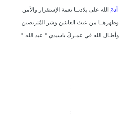
أدمَ
الله على بلادنــا نعمة الإستقرار والأمن
وطهرهــا من عبث العابثين وشر المُتربصين
وأطـال الله في عمـركَ ياسيدي "
عبد الله
"
:
: