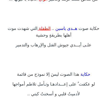
حكاية صوت
هــدى ياسين
..
الطفلة
التي شهدت موت
أهلها بطريقةٍ وحشية
علـى أيـــدي جيوش القتل والإرهاب والتدمير
حكاية
هذا الصوت ليسَ إلا نموذج من قائمة
لو عكفت ُ على إعـــدادهـا وتـأمل تلاطم أمواجها
لأدميتُ قلبي و أسخنتُ كبتي ..