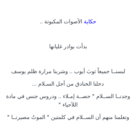
حكاية
الأصوات
المكبوتة
..
بدأت بوادر غليانها
لبسنــا جميعاً ثوبَ
أيوب
.. وشربنا مرارة ظلم
يوسف
دخلنا الخنادق من أجل
السـلام
...
وجدنــا الســلام " حصــة
إمـلاء
.. ودروس
جنس
في مادة
اللآحياء
"
وتعلمنا منهم أن الســلام في كلمتين "
الموتُ مصيرنــا
"