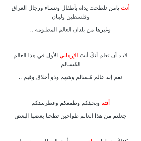
أنتَ
يامن تلطخت يداه بأطفال ونسـاء ورجال العراق
وفلسطين ولبنان
وغيرها من بلدان العالم المظلومه ..
لابـد أن تعلم أنكَ أنتَ
الإرهابي
الأول في هذا العالم
المُسـالم
نعم إنه عالم مُـسالم وشهم وذو أخلاق وقيم ..
أنتم
وبخبثكم وطمعكم وغطرستكم
جعلتم من هذا العالم طواحين تطحنا بعضها البعض