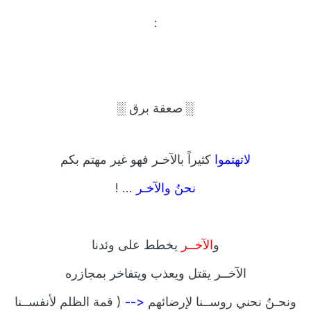
:
░
░
صعقة برق
لاتهتموا
كثيراً بالآخـر فهو غير مهتم بكم
نحنُ والآخـر
... !
و
الآخــر
يخطط على وئدنا
الآخــر يقتل ويعذب ويتفاخر بمجازره
ونحـنُ نحني روســنا لإرضائهم
<--
(
قمة الظلم لأنفســنا