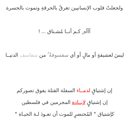
ولجعلتُ قلوب
الإنسانيين
تغرقُ بالحرقةِ وتموت بالحسرة
آآآه
ٍ كـم أنــا مُشـتاق ... !
ليسَ
لعشيقةٍ
أو
مالٍ
أو أي
سفسوفةُ
ُ من
سفاسف
الدنيــا
إن إشتياقٍ
لدمــاء
السفلة القتلة يفوق تصوركم
إن إشتياقٍٍ
لإبــادة
المجرمين في فلسطين
كإشتياق "
المُحتضرٍ للموت أن تعـودَ لـهَ الحيـاة
"