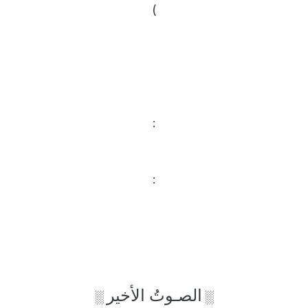
)
:
:
الصـوتُ الأخير
░
░