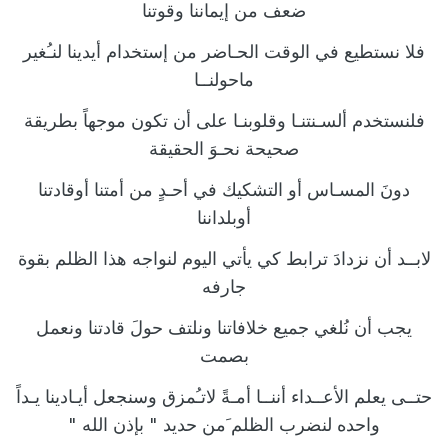
ضعف من إيماننا وقوتنا
فلا نستطيع في الوقت الحـاضر من إستخدام
أيدينا
لنـُغير
ماحولنــا
فلنستخدم
ألسـنتنـا
و
قلوبنـا
على أن تكون موجهاً بطريقة
صحيحة نحـوَ الحقيقة
دونَ المسـاس أو التشكيك في أحـدٍ من
أمتنا أوقادتنا
أوبلداننا
لابــد أن نزدادَ ترابط كي يأتي اليوم لنواجه هذا الظلم بقوة
جارفه
يجب أن نُلغي جميع خلافاتنا ونلتف حولَ قادتنا ونعمل
بصمت
حتــى يعلم الأعــداء أننــا أمـةً لاتـُمزق وسنجعل أيـادينا يـداً
واحده لنضرب الظلم َمن حديد "
بإذن الله
"