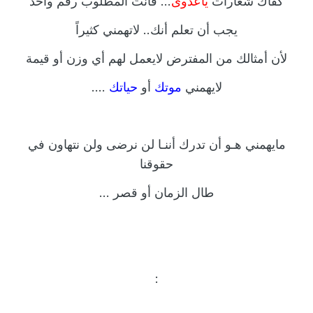
كفاكَ شعارات
ياعدوى
... فأنتَ المطلوب رقم واحد
يجب أن تعلم أنك.. لاتهمني كثيراً
لأن أمثالك من المفترض لايعمل لهم أي وزن أو قيمة
لايهمني
موتك
أو
حياتك
....
مايهمني هـو أن تدرك أننـا لن نرضى ولن نتهاون في
حقوقنا
طال
الزمان
أو
قصر
...
: