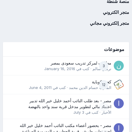
منصة شنطة
متجر الكتروني
متجر إلكتروني مجاني
موضوعات
مطلوب لمركز تدريب سعودى بمصر
3
نرمين سالم
· كتب في
January 16, 2016
كعب كوباية
12
المدرب حسام الدين محمد
· كتب في
June 4, 2011
مصر - بعد طلب النائب أحمد خليل خير الله تدبير
0
اعتماد مالي لتطوير مدخل قرية سند واحد بالنهضة
الأخبار
· كتب في
July 3
مصر - بحضور أعضاء مكتب النائب أحمد خليل خير الله
لجنة تعاين طريقي قرية الحظيرة و المدرسة الصناعية