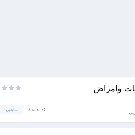
مات وامراض
Share
متابعين
بى