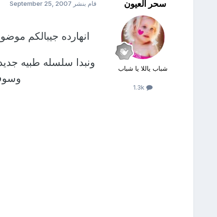
سحر العيون
قام بنشر
September 25, 2007
انهارده جيبالكم موضوع 
ونبدا سلسله طبيه جديده
شباب ياللا يا شباب
وسوف 
1.3k