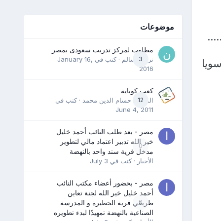
موضوعات
...
مطلوب لمركز تدريب سعودى بمصر
3
نرمين سالم
· كتب في
January 16,
سويا
2016
كعب كوباية
12
المدرب حسام الدين محمد
· كتب في
June 4, 2011
مصر - بعد طلب النائب أحمد خليل
خير الله تدبير اعتماد مالي لتطوير
0
مدخل قرية سند واحد بالنهضة
الأخبار
· كتب في
July 3
مصر - بحضور أعضاء مكتب النائب
أحمد خليل خير الله لجنة تعاين
0
طريقي قرية الحظيرة و المدرسة
الصناعية بالنهضة تمهيدًا لبدء تطويره