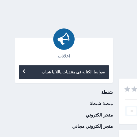
اعلانات
ضوابط الكتابه فى منتديات ياللا يا شباب
شنطة
منصة شنطة
0
متجر الكتروني
متجر إلكتروني مجاني