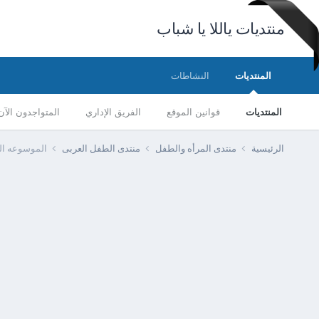
منتديات ياللا يا شباب
المنتديات
النشاطات
المنتديات
قوانين الموقع
الفريق الإداري
المتواجدون الآن
الرئيسية
منتدى المرأه والطفل
منتدى الطفل العربى
الموسوعه ال