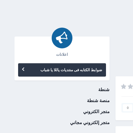
اعلانات
ضوابط الكتابه فى منتديات ياللا يا شباب
شنطة
منصة شنطة
0
متجر الكتروني
متجر إلكتروني مجاني