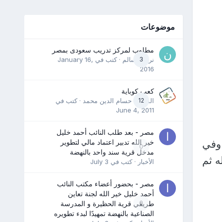
موضوعات
مطلوب لمركز تدريب سعودى بمصر
3
نرمين سالم
· كتب في
January 16,
2016
كعب كوباية
12
المدرب حسام الدين محمد
· كتب في
June 4, 2011
مصر - بعد طلب النائب أحمد خليل
 وفي
خير الله تدبير اعتماد مالي لتطوير
0
مدخل قرية سند واحد بالنهضة
ه ثم
الأخبار
· كتب في
July 3
مصر - بحضور أعضاء مكتب النائب
أحمد خليل خير الله لجنة تعاين
0
طريقي قرية الحظيرة و المدرسة
الصناعية بالنهضة تمهيدًا لبدء تطويره