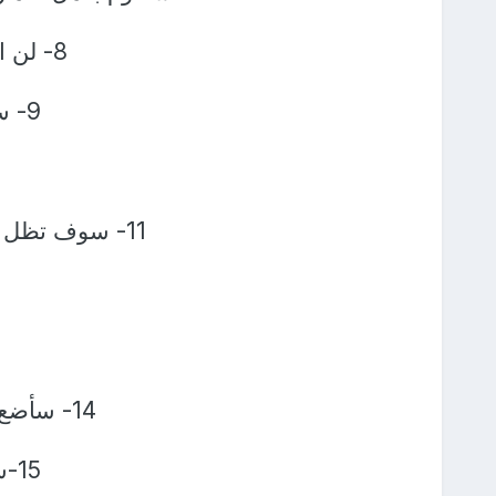
8- لن اسمح لأحد أو لشيء أن يجعلني غير مرتاح
9- سوف اقوم بعمل خير ولن اخبر احد عنه
11- سوف تظل الإبتسامه على وجهي حتى اذا اعترضني مالا احبذه
14- سأضع برنامج مبسط ليومي وسأنفذ ما استطيع منه
15-ساتوكل على الله واتقيه وارجوه وادعوه