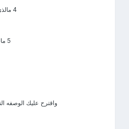
4 مالذي استطيع عمله لإسعاد نفسي والآخرين ؟
5 مالذي استطيع فعله لتطوير نفسي اليوم؟
واقترح عليك الوصفه التا