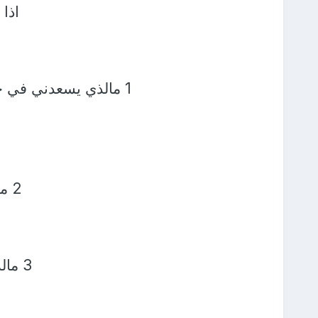
اذا 
1 مالذي يسعدني في ح
2 من الذين يحبونني ؟ ومن الذين احبهم ؟
3 مالذي انا ممتن به لله عزوجل ؟ واذكر نعمه