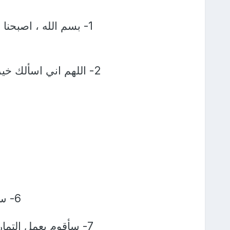
1- بسم الله ، اصبحنا 
2- اللهم اني اسألك خ
6- سأتقبل الواقع ولن يعيقني شيء عن ذلك
7- سأقوم بعمل التمارين الرياضيه وسأعتني بجسدي وسآخذ قسطا من الراحه