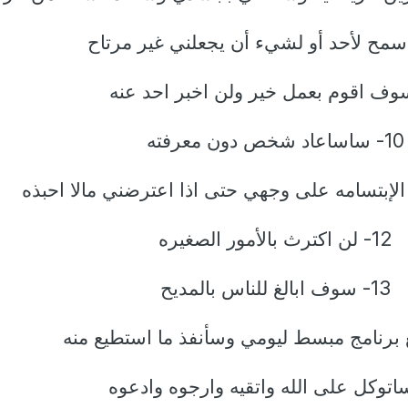
10- ساساعاد شخص دون معرفته
12- لن اكترث بالأمور الصغيره
13- سوف ابالغ للناس بالمديح