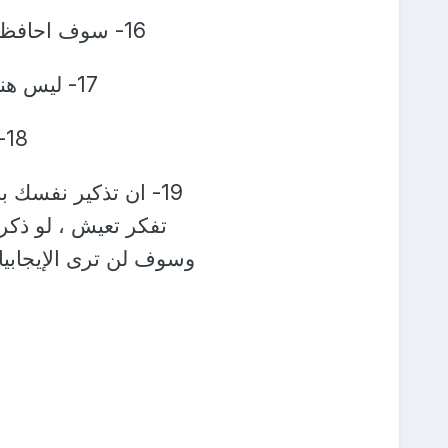
16- سوف احافظ على جميع الصلوات في وقتها والدعاء بعد كل صلاه
17- ليس هناك مايخيف، القدر خير مطمئن ، القدر صديقي
18- ثم اذكر الأسئله الخمسه التي ذكرناها
19- ان تذكير نفسك ب
تفكر تعيش ، لو ذك
وسوف لن ترى الإيجابيا