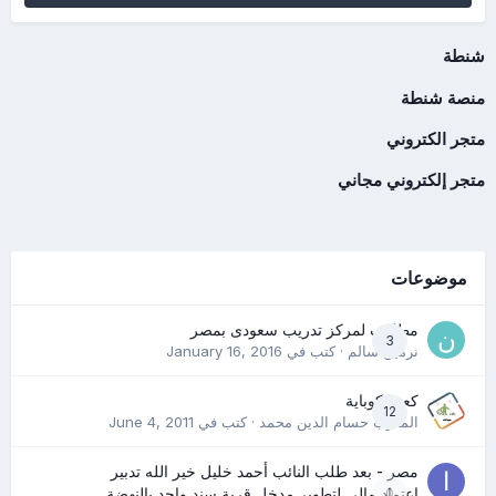
شنطة
منصة شنطة
متجر الكتروني
متجر إلكتروني مجاني
موضوعات
مطلوب لمركز تدريب سعودى بمصر
3
نرمين سالم
· كتب في
January 16, 2016
كعب كوباية
12
المدرب حسام الدين محمد
· كتب في
June 4, 2011
مصر - بعد طلب النائب أحمد خليل خير الله تدبير
0
اعتماد مالي لتطوير مدخل قرية سند واحد بالنهضة