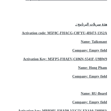
هذة سريلات البرنامج:ـ
Activation code: M5F8C-FHACG-C8FYU-4H47J-13S2A
Name: Taikonaut
Company: Empty field
Activation Key: M5FP5-FHAEV-C696N-S541F-U9BW9
Name: Hong Pham
Company: Empty field
Name: RU-Board
Company: Empty field
Activation key: MRRMU-FHAD9-VUC5V-EY4A0-5M0MA