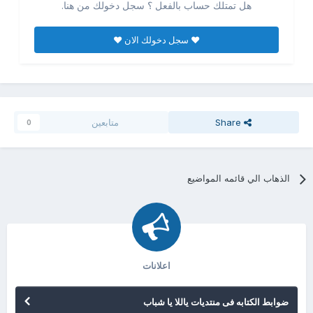
هل تمتلك حساب بالفعل ؟ سجل دخولك من هنا.
♥ سجل دخولك الان ♥
Share
متابعين
0
الذهاب الي قائمه المواضيع
اعلانات
ضوابط الكتابه فى منتديات ياللا يا شباب