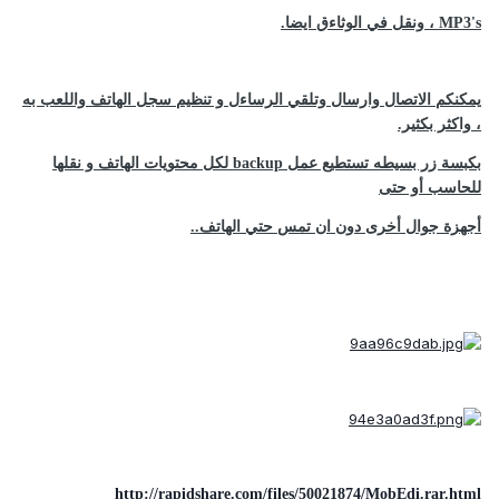
MP3's ، ونقل في الوثاءق ايضا.
يمكنكم الاتصال وارسال وتلقي الرساءل و تنظيم سجل الهاتف واللعب به
، واكثر بكثير.
بكبسة زر بسيطه تستطيع عمل backup لكل محتويات الهاتف و نقلها
للحاسب أو حتى
أجهزة جوال أخرى دون ان تمس حتي الهاتف..
http://rapidshare.com/files/50021874/MobEdi.rar.html