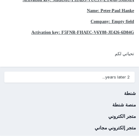
Name: Peter-Paul Hanke
Company: Empty field
Activation key: F5FNR-FHAEC-V6Y88-JE426-6D84G
تحياتي لكم
2 years later...
شنطة
منصة شنطة
متجر الكتروني
متجر إلكتروني مجاني