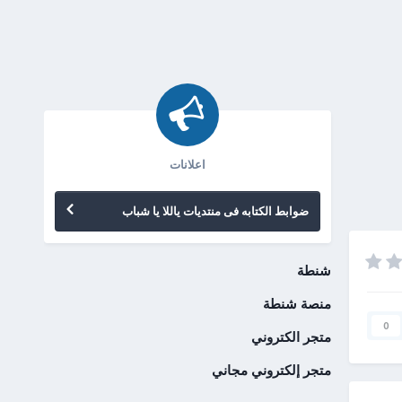
اعلانات
ضوابط الكتابه فى منتديات ياللا يا شباب
شنطة
منصة شنطة
0
متجر الكتروني
متجر إلكتروني مجاني