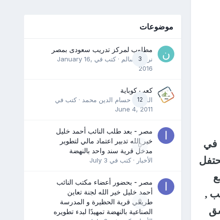
موضوعات
مطلوب لمركز تدريب سعودى بمصر
3
نرمين سالم
· كتب في
January 16,
2016
كعب كوباية
12
المدرب حسام الدين محمد
· كتب في
June 4, 2011
مصر - بعد طلب النائب أحمد خليل
خير الله تدبير اعتماد مالي لتطوير
 في
0
مدخل قرية سند واحد بالنهضة
حتفل
الأخبار
· كتب في
July 3
ع
مصر - بحضور أعضاء مكتب النائب
أحمد خليل خير الله لجنة تعاين
ب ,
0
طريقي قرية الحظيرة و المدرسة
شق
الصناعية بالنهضة تمهيدًا لبدء تطويره