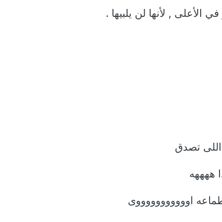
 الأعلى , لأنها لن يلبيها .
اللى تصدق
ا ههههه
طماعه اوووووووووووى