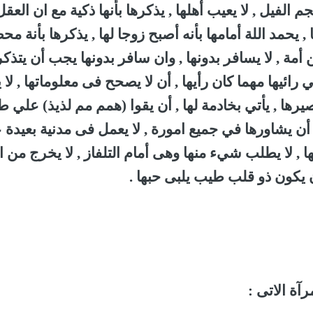
 الفيل , لا يعيب أهلها , يذكرها بأنها ذكية مع ان العقل
, يحمد اللة أمامها بأنه أصبح زوجا لها , يذكرها بأنة م
أمة , لا يسافر بدونها , وان سافر بدونها يجب أن يتذكر
 رائيها مهما كان رأيها , أن لا يصحح فى معلوماتها , لا 
يرها , يأتي بخادمة لها , أن يقوا (همم مم لذيذ) علي ط
 أن يشاورها في جميع امورة , لا يعمل فى مدنية بعيدة 
ها , لا يطلب شيء منها وهى أمام التلفاز , لا يخرج من ا
أن يكون ذو قلب طيب يلبى حبها .
آة الاتى :