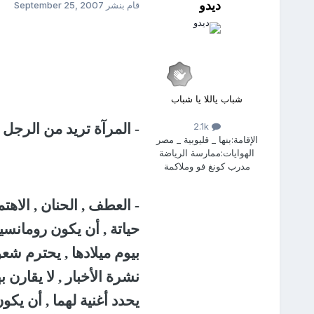
ديدو
قام بنشر
September 25, 2007
شباب ياللا يا شباب
-
المرآة تريد من الرجل ا
2.1k
الإقامة:
بنها _ قليوبية _ مصر
الهوايات:
ممارسة الرياضة
مدرب كونغ فو وملاكمة
-
العطف , الحنان , الاه
حياتة , أن يكون رومانسيا
بيوم ميلادها , يحترم شع
نشرة الأخبار , لا يقارن 
يحدد أغنية لهما , أن يك