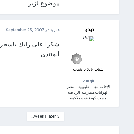
موضوع لزيز
ديدو
قام بنشر
September 25, 2007
شكرا على رايك ياسحر ال
المنتدى
شباب ياللا يا شباب
2.1k
الإقامة:
بنها _ قليوبية _ مصر
الهوايات:
ممارسة الرياضة
مدرب كونغ فو وملاكمة
3 weeks later...