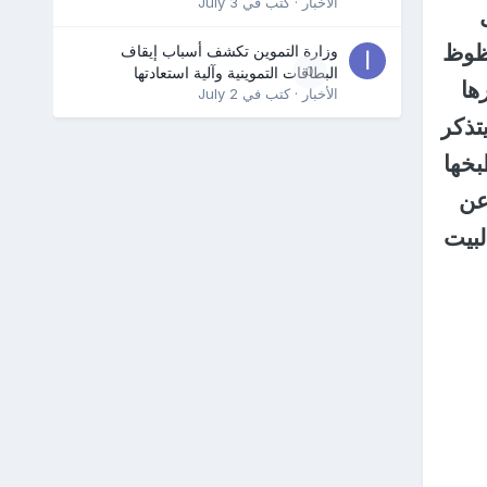
الأخبار
· كتب في
July 3
حظوظ
وزارة التموين تكشف أسباب إيقاف
0
البطاقات التموينية وآلية استعادتها
ها
الأخبار
· كتب في
July 2
يتذكر
بخها
عن
لبيت