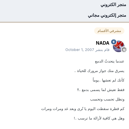
متجر الكتروني
متجر إلكتروني مجاني
مشرفي الأقسام
NADA
قام بنشر
October 1, 2007
عندما يتحدثُ الدمع
يسرق منك جواز مرورك للحياة ..
كأنك لم تعشها ..يوماً
فقط تعيش لما يسمى بدمع ..!!
وتظل تحسب وتحسب
كم قطرة سقطت اليوم يا تٌرى وبعد غد ومرات ومرات
وهل هي كافية لأزالة ما ترسب ..!