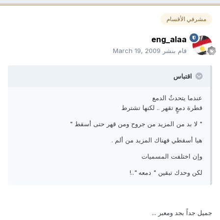
مشرفي الأقسام
eng_alaa
قام بنشر
March 19, 2009
اقتباس
عندما يتحدثُ الدمع
قطرة دمعٍ تقهر .. لكنها تشترط
" لا بد من المزيد من جروح ومن قهر حتى أسقط "
هيا أسقطي فهناك المزيد من ألم .
وإن اختلفت المسميات
لكن وحدك تبقين " دمعه "..!
جميل جداً بجد ومعبر ...