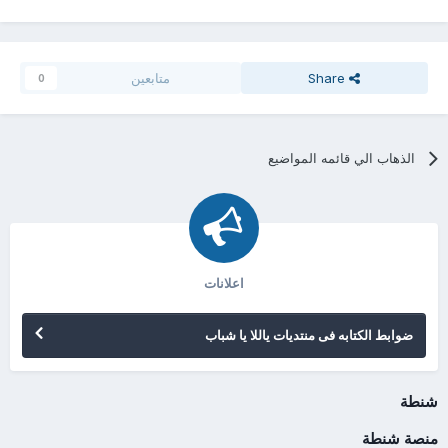
Share
متابعين
0
الذهاب الي قائمه المواضيع
اعلانات
ضوابط الكتابه فى منتديات ياللا يا شباب
شنطة
منصة شنطة