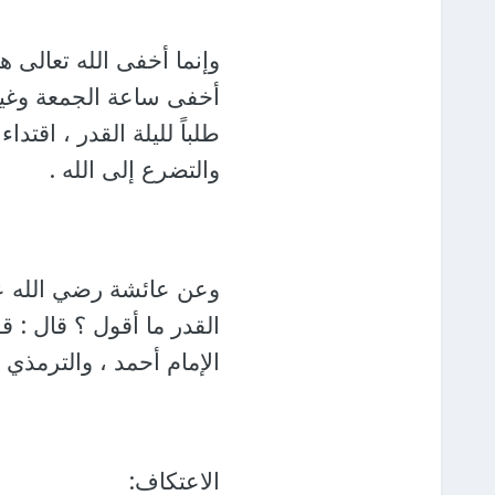
وإنما أخفى الله تعالى هذه
أخفى ساعة الجمعة وغيره
طلباً لليلة القدر ، اقتد
والتضرع إلى الله .
وعن عائشة رضي الله عنه
القدر ما أقول ؟ قال : 
الإمام أحمد ، والترمذي (3513) ، وابن ماجة (3850) وسنده صحيح
الاعتكاف: