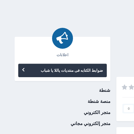
اعلانات
ضوابط الكتابه فى منتديات ياللا يا شباب
شنطة
منصة شنطة
0
متجر الكتروني
متجر إلكتروني مجاني