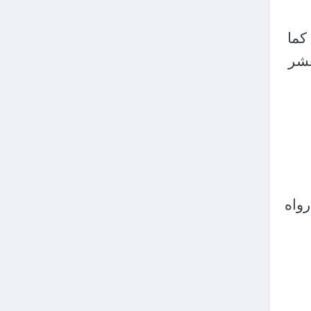
 كما
عشر
رواه