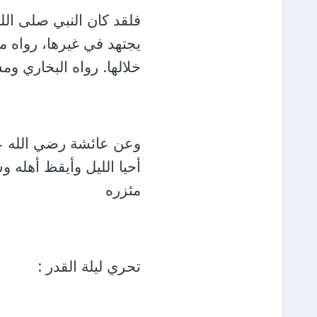
فلقد كان النبي صلى الل
يجتهد في غيرها، رواه م
خلالها. رواه البخاري وم
وعن عائشة رضي الله عنه
أحيا الليل وأيقظ أهله 
مئزره
تحري ليلة القدر :