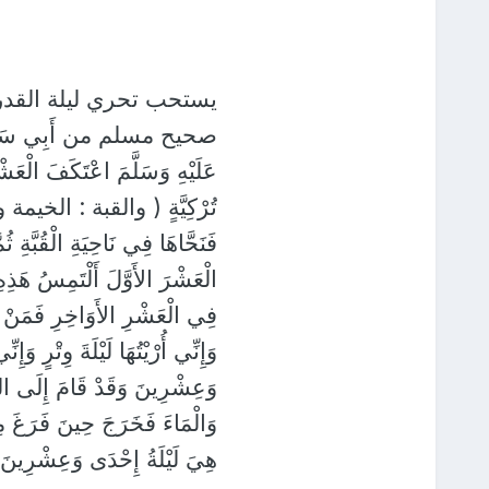
يستحب تحري ليلة القدر
صحيح مسلم من أَبِي سَعِيدٍ الْخُ
عَلَيْهِ وَسَلَّمَ اعْتَكَفَ الْعَش
تُرْكِيَّةٍ ( والقبة : الخيمة وك
فَنَحَّاهَا فِي نَاحِيَةِ الْقُبَّةِ ث
الْعَشْرَ الأَوَّلَ أَلْتَمِسُ هَذِهِ
فِي الْعَشْرِ الأَوَاخِرِ فَمَنْ أَ
وَإِنِّي أُرْيْتُهَا لَيْلَةَ وِتْرٍ 
وَعِشْرِينَ وَقَدْ قَامَ إِلَى ال
وَالْمَاءَ فَخَرَجَ حِينَ فَرَغَ مِنْ
هِيَ لَيْلَةُ إِحْدَى وَعِشْرِ