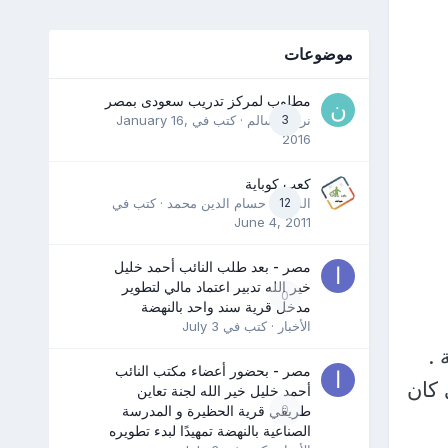
موضوعات
مطلوب لمركز تدريب سعودى بمصر
3
نرمين سالم
· كتب في
January 16,
2016
كعب كوباية
12
المدرب حسام الدين محمد
· كتب في
June 4, 2011
مصر - بعد طلب النائب أحمد خليل
خير الله تدبير اعتماد مالي لتطوير
0
مدخل قرية سند واحد بالنهضة
الأخبار
· كتب في
July 3
 .
مصر - بحضور أعضاء مكتب النائب
 كان
أحمد خليل خير الله لجنة تعاين
0
طريقي قرية الحظيرة و المدرسة
الصناعية بالنهضة تمهيدًا لبدء تطويره