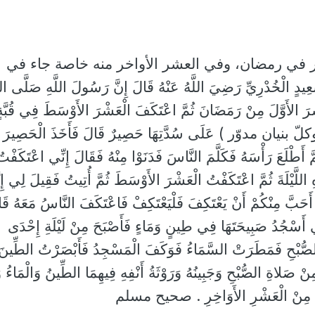
 في رمضان، وفي العشر الأواخر منه خاصة جاء في
دْرِيِّ رَضِيَ اللَّهُ عَنْهُ قَالَ إِنَّ رَسُولَ اللَّهِ صَلَّى اللّ
ْرَ الأَوَّلَ مِنْ رَمَضَانَ ثُمَّ اعْتَكَفَ الْعَشْرَ الأَوْسَطَ فِي قُبَّةٍ
لّ بنيان مدوّر ) عَلَى سُدَّتِهَا حَصِيرٌ قَالَ فَأَخَذَ الْحَصِيرَ بِي
ُمَّ أَطْلَعَ رَأْسَهُ فَكَلَّمَ النَّاسَ فَدَنَوْا مِنْهُ فَقَالَ إِنِّي اعْتَكَفْت
 اللَّيْلَةَ ثُمَّ اعْتَكَفْتُ الْعَشْرَ الأَوْسَطَ ثُمَّ أُتِيتُ فَقِيلَ لِي إِنَّ
حَبَّ مِنْكُمْ أَنْ يَعْتَكِفَ فَلْيَعْتَكِفْ فَاعْتَكَفَ النَّاسُ مَعَهُ قَ
وَإِنِّي أَسْجُدُ صَبِيحَتَهَا فِي طِينٍ وَمَاءٍ فَأَصْبَحَ مِنْ لَيْلَةِ إِحْدَى
صُّبْحِ فَمَطَرَتْ السَّمَاءُ فَوَكَفَ الْمَسْجِدُ فَأَبْصَرْتُ الطِّينَ
 صَلاةِ الصُّبْحِ وَجَبِينُهُ وَرَوْثَةُ أَنْفِهِ فِيهِمَا الطِّينُ وَالْمَاءُ وَ
ينَ مِنْ الْعَشْرِ الأَوَاخِرِ . صحيح مسلم