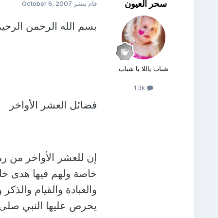
سحر العيون
قام بنشر
October 6, 2007
بسم الله الرحمن الرحي
شباب ياللا يا شباب
1.3k
فضائل العشر الأواخر
إن للعشر الأواخر من رم
خاصة ولهم فيها هدى خاص
والعبادة والقيام والذك
يحرص عليها النبي صلى ا