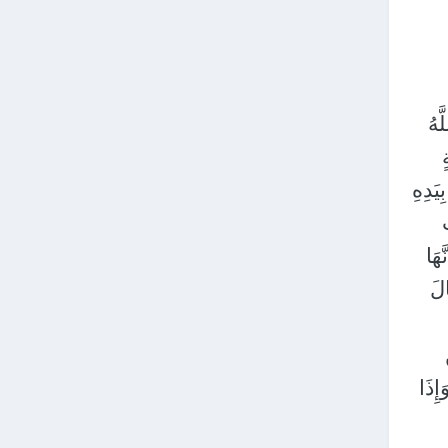
َهُ
َدِهِ
ُ
هَا
الَ
إِذَا