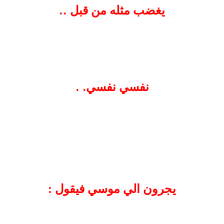
يغضب مثله من قبل ..
نفسي نفسي. .
يجرون الي موسي فيقول :