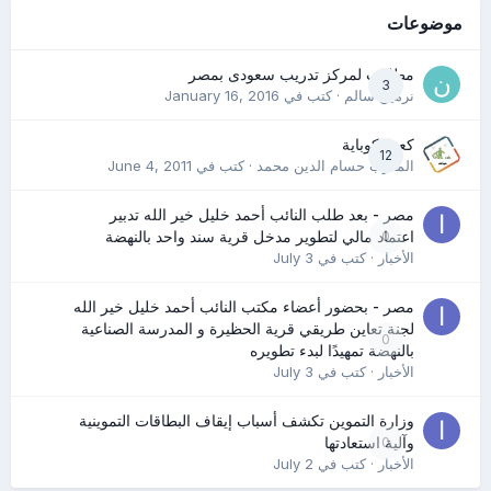
موضوعات
مطلوب لمركز تدريب سعودى بمصر
3
نرمين سالم
· كتب في
January 16, 2016
كعب كوباية
12
المدرب حسام الدين محمد
· كتب في
June 4, 2011
مصر - بعد طلب النائب أحمد خليل خير الله تدبير
0
اعتماد مالي لتطوير مدخل قرية سند واحد بالنهضة
الأخبار
· كتب في
July 3
مصر - بحضور أعضاء مكتب النائب أحمد خليل خير الله
لجنة تعاين طريقي قرية الحظيرة و المدرسة الصناعية
0
بالنهضة تمهيدًا لبدء تطويره
الأخبار
· كتب في
July 3
وزارة التموين تكشف أسباب إيقاف البطاقات التموينية
0
وآلية استعادتها
الأخبار
· كتب في
July 2