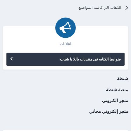
الذهاب الي قائمه المواضيع
اعلانات
ضوابط الكتابه فى منتديات ياللا يا شباب
شنطة
منصة شنطة
متجر الكتروني
متجر إلكتروني مجاني