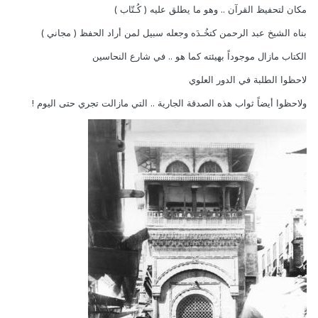
مكان لتحفيظ القرآن .. وهو ما يطلق عليه ( كُـتّاب )
بناه الشيخ عبد الرحمن كتخُـدَه وجعله سبيل لمن أراد الحفظ ( مجاني )
الكتاب مازال موجوداً بهيئته كما هو .. في شارع النحاسين
لاحظوا الطلبة في الدور العلوي
ولاحظوا أيضاً ثواب هذه الصدقة الجارية .. التي مازالت تجري حتى اليوم !