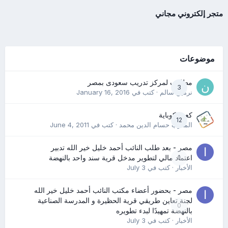
متجر إلكتروني مجاني
موضوعات
مطلوب لمركز تدريب سعودى بمصر
3
نرمين سالم
· كتب في
January 16, 2016
كعب كوباية
12
المدرب حسام الدين محمد
· كتب في
June 4, 2011
مصر - بعد طلب النائب أحمد خليل خير الله تدبير
0
اعتماد مالي لتطوير مدخل قرية سند واحد بالنهضة
الأخبار
· كتب في
July 3
مصر - بحضور أعضاء مكتب النائب أحمد خليل خير الله
لجنة تعاين طريقي قرية الحظيرة و المدرسة الصناعية
0
بالنهضة تمهيدًا لبدء تطويره
الأخبار
· كتب في
July 3