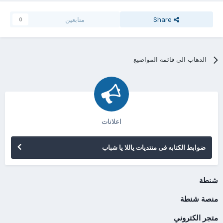
Share
متابعين
0
الذهاب الي قائمه المواضيع
اعلانات
ضوابط الكتابه فى منتديات ياللا يا شباب
شنطة
منصة شنطة
متجر الكتروني