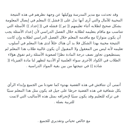
وقد تحدثت مع مدير المدرسة ووكيلها عن وجهة نظرهم في هذه النتيجة
المخيبة للآمال والتي أرى أنها تدل على (( فشل )) المعلم في إيصال المعلومة
بشكل صحيح لطلابه أثناء تعليمهم (( ثم )) فشله في (( إعداد )) الأسئلة التي
تتناسب مع ماقام بتعليمه لطلابه خلال الفصل الدراسي لأن إعداد الأسئلة يجب
أن يكون متوازنًا مع ماقدمه المعلم خلال الفصل الدراسي لطلابه وإن كانت
النتيجة مخيبة بهذا الشكل فلا بد أن هناك خللاً لدى هذا المعلم في أسلوب
تعليمه لأنه ليس من المعقول ولا المقبول أن يكون غالبية طلاب هذا المعلم لم
يستطيعون تجاوز نصف درجة المادة نظرًا لصعوبة الأسئلة رغم تفوق هؤلاء
الطلاب في الكواد الأخرى سواء العلمية أو الأدبية لتظهر لنا مادة الفيزياء ((
شاذة )) في نتيجتها من بين بقية المواد الدراسية .
أتمنى أن نتناقش في هذه القضية بهدوء كما تعودنا من الجميع وإبداء الرأي
بكل شفافية في هذه القضية حرصًا على جيل قد يكون مثل هذا المعلم سببًا
في تركه للتعليم وقد يكون سببًا لإنحرافه بمثل هذه الأساليب التي لاتمت
للتربية بصلة .
مع خالص تحياتي وتقديري للجميع .