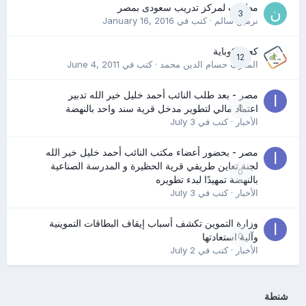
مطلوب لمركز تدريب سعودى بمصر
3
نرمين سالم
· كتب في
January 16, 2016
كعب كوباية
12
المدرب حسام الدين محمد
· كتب في
June 4, 2011
مصر - بعد طلب النائب أحمد خليل خير الله تدبير
0
اعتماد مالي لتطوير مدخل قرية سند واحد بالنهضة
الأخبار
· كتب في
July 3
مصر - بحضور أعضاء مكتب النائب أحمد خليل خير الله
لجنة تعاين طريقي قرية الحظيرة و المدرسة الصناعية
0
بالنهضة تمهيدًا لبدء تطويره
الأخبار
· كتب في
July 3
وزارة التموين تكشف أسباب إيقاف البطاقات التموينية
0
وآلية استعادتها
الأخبار
· كتب في
July 2
شنطة