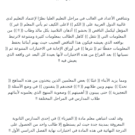
وتتناقص الأعداد في الغالب في مراحل التعليم العليا نظرًا لإعتماد التعليم لدى
غالبية الدول العربية على (( الكم )) لاعلى الكيف ثم يأتي المعلم (( غير ))
المؤهل ليكمل الناقص (( بحشو )) أذهان التلاميذ بكل مالذ وطاب (( !! )) من
المعلومات التي (( تثقل )) كاهل الطالب بمعلومات كثيرة ومتنوعة لاترتبط
بواقعه الذي يعيشه فيكون هذا التناقض العجيب حيث يهتم أبنائنا بحفظ
المعلومات حفظًا ثم (( نثرها )) في أوراق الإجابة في الاختبارات المتنوعة ثم ((
نسيانها )) بعد الفراغ من هذه الاختبارات لأنها بعيدة كل البعد عن واقعه الذي
يعيش فيه !!
ومما يزيد الأبناء (( غبنًا )) بعض المعلمين الذين يتخذون من هذه المناهج ((
تحديًا )) بينهم وبين طلابهم (( !! )) فتجدهم (( يتفننون )) في وضع الأسئلة ((
التعجيزية )) حتى يبينون (( أهميتهم )) وصعوبة المنهج الذي يعلمونه لأبنائهم
طلاب المدارس في المراحل المختلفة !!
وقد لفت انتباهي معلم مادة (( الفيزياء )) في إحدى المدارس الثانوية
المعروفة بمدينة جدة حيث لم يستطيع إلا طالب واحد من الحصول على
الدرجة النهائية في هذه المادة في اختبارات نهاية الفصل الدراسي الأول !!