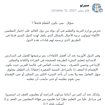
سبرتو
قام بنشر
October 12, 2007
سؤال : متى يكون المُعلمُ فاشلاً ؟
تحرص وزارة التربية والتعليم في أي دولة من دول العالم على اختيار المعلمين
الأكفاء ليتولون تربية الأجيال بالشكل الذي يكفل لهذه الدول السير قدمًا في
الطريق الذي ترسمه لهم قيادات هذه الدول .
وفي الدول الأوربية نجد أن أفضل الكفاءات يتم ترشيحها للعمل في المدارس
الابتدائية لتعليم النشء الطريقة الصحيحة في القراءة والكتابة والتفكير
الإبداعي وحسن التصرف ، بينما يحدث العكس في عالمنا العربي حيث يكون
الإهتمام (( أضعف )) بالمراحل السنية الصغيرة إعتقادًا بأن الطفل مخلوق
سهل التعامل معه ولا يجب أن يأخذ الشيء الكثير من التفكير أو حتى الإهتمام
بمن يقوم بتعليمه أو حتى مايجب أن يتعلمه .
ولذلك نجد أن كثير من أبنائنا يتركون الدراسة أو يتعلمون العنف إن استمروا
في مراحل عليا من التعليم نظرًا لما تعلموه من هؤلاء المعلمين من العنف و ((
أسكت ياولد !! )) .