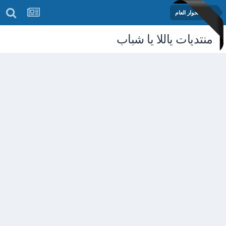
منتدى الحوار العام
منتديات ياللا يا شباب