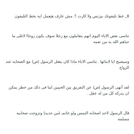
8_ خط تليفونك بيزنس ولا كارت ؟. مش عارف هيعمل ايه بخط التليفون
تناسى بعض الاباء اليوم انهم يتعاملون مع رجلا سوف يكون زوجاا لاغلى ما
حباهم الله به من نعمه
وسيصبح ايا لابنائها . تناسى الاباء ماذا كان يفعل الرسول (ص) مع الصحابه عند
الزواج
لقد أنهى الرسول (ص) عن التفريق بين الحبيبن لما فى ذلك من خطر يمكن
ان يدركه كل من له عقل .
قال الرسول لاحد اصحابه التمس ولو خاتمـ (من حديد) وتزوجت صحابيه
مسلمه