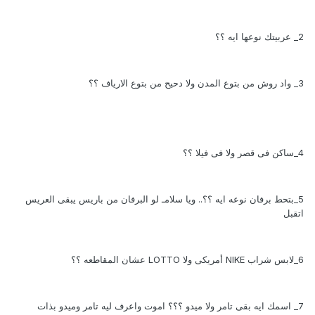
2_ عربيتك نوعها ايه ؟؟
3_ واد روش من بتوع المدن ولا دحيح من بتوع الارياف ؟؟
4_ساكن فى قصر ولا فى فيلا ؟؟
5_بتحط برفان نوعه ايه ؟؟.. ويا سلامـ لو البرفان من باريس يبقى العريس
اتقبل
6_لابس شراب NIKE أمريكى ولا LOTTO عشان المقاطعه ؟؟
7_ اسمك ايه بقى تامر ولا ميدو ؟؟؟ اموت واعرف ليه تامر وميدو بذات