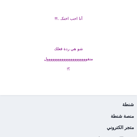
أنا احب اختكـ ..!!!
شو هي ردة فعلك
منقوووووووووووووووووووووول
؟!
شنطة
منصة شنطة
متجر الكتروني