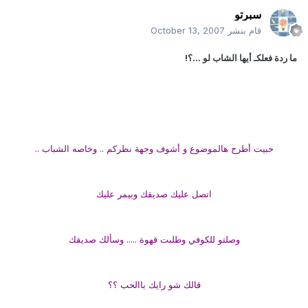
سبرتو
قام بنشر
October 13, 2007
ما ردة فعلكـ أيها الشاب لو ...؟!
حبيت أطرح هالموضوع و أشوف وجهة نظركم .. وخاصه الشباب ..
اتصل عليك صديقك وبيمر عليك
وصلتو للكوفي وطلبت قهوة ..... وسألك صديقك
قالك شو رايك باالحب ؟؟