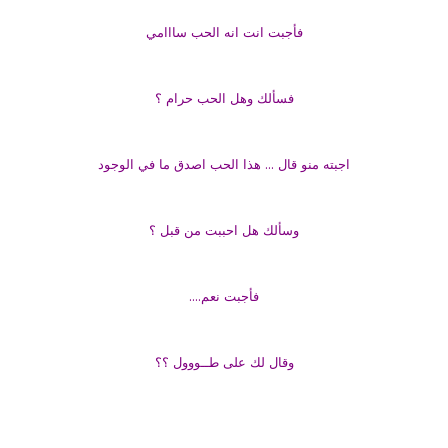
فأجبت انت انه الحب سااامي
فسألك وهل الحب حرام ؟
اجبته منو قال ... هذا الحب اصدق ما في الوجود
وسألك هل احببت من قبل ؟
فأجبت نعم....
وقال لك على طــووول ؟؟