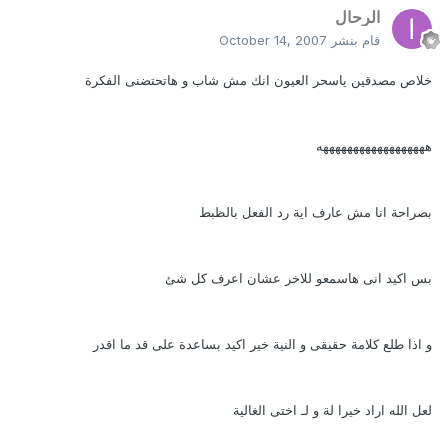
الرحال
قام بنشر
October 14, 2007
خلاص مصدقين ياسحر العيون انك مش شاب و هاتحتضنى الفكرة
ههههههههههههههههههه
بصراحة انا مش عارف اية رد الفعل بالظبط
بس اكيد انى هاسمعو للاخر عشان اعرف كل شئ
و اذا طلع كلامة حقيقى و النية خير اكيد بساعدة على قد ما اقدر
لعل الله اراد خيرا لة و لـ اختى الغالية