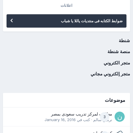
اعلانات
ضوابط الكتابه فى منتديات ياللا يا شباب
شنطة
منصة شنطة
متجر الكتروني
متجر إلكتروني مجاني
موضوعات
مطلوب لمركز تدريب سعودى بمصر
3
نرمين سالم
· كتب في
January 16, 2016