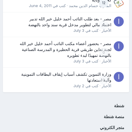
كعب كوباية
12
المدرب حسام الدين محمد
· كتب في
June 4, 2011
مصر - بعد طلب النائب أحمد خليل خير الله تدبير
0
اعتماد مالي لتطوير مدخل قرية سند واحد بالنهضة
الأخبار
· كتب في
July 3
مصر - بحضور أعضاء مكتب النائب أحمد خليل خير الله
لجنة تعاين طريقي قرية الحظيرة و المدرسة الصناعية
0
بالنهضة تمهيدًا لبدء تطويره
الأخبار
· كتب في
July 3
وزارة التموين تكشف أسباب إيقاف البطاقات التموينية
0
وآلية استعادتها
الأخبار
· كتب في
July 2
شنطة
منصة شنطة
متجر الكتروني