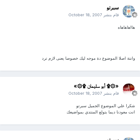
سبرتو
قام بنشر
October 18, 2007
هااهاهاهاه
وانتة اصلا الموضوع دة موجه ليك خصوصا يعنى لازم ترد
«۞۩ أبو سليمان ۩۞»
قام بنشر
October 18, 2007
شكرا علي الموضوع الجميل سبرتو
انت معودنا ديما بتولع المنتدي بمواضيعك
سبرتو