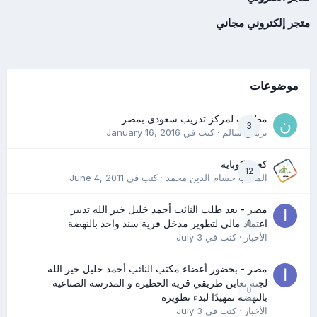
متجر إلكتروني مجاني
موضوعات
مطلوب لمركز تدريب سعودى بمصر
3
نرمين سالم
· كتب في
January 16, 2016
كعب كوباية
12
المدرب حسام الدين محمد
· كتب في
June 4, 2011
مصر - بعد طلب النائب أحمد خليل خير الله تدبير
0
اعتماد مالي لتطوير مدخل قرية سند واحد بالنهضة
الأخبار
· كتب في
July 3
مصر - بحضور أعضاء مكتب النائب أحمد خليل خير الله
لجنة تعاين طريقي قرية الحظيرة و المدرسة الصناعية
0
بالنهضة تمهيدًا لبدء تطويره
الأخبار
· كتب في
July 3