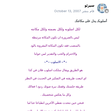
سبرتو
قام بنشر
October 13, 2007
أسلوبكـ يدل على مكانتكـ
لكل اسلوبه ولكل بصمته ولكل مكانته
ليس بالضرورة ان تكون المكانة مرتبطة
بالمنصب فقد تكون المكانة المقرونة بالود
والاحترام والحب والتقدير لمن حولنا
~*~ الاسلوب ~*~
هو الطريق ويقال سلكت اسلوب فلان في كذا
اي اتبعت طريقته في التفكير في الحديث في النظر
طريقة جلستك وقفتك نبرة صوتك ردود ا فعالك
وكل ما يعكس شخصيتك .
فنحن حين نتحدث نعطي الآخرين انطباعا عنا اما
ايجابيا او سلبيا انطباعا يكون نتيجة للاسلوب الذي