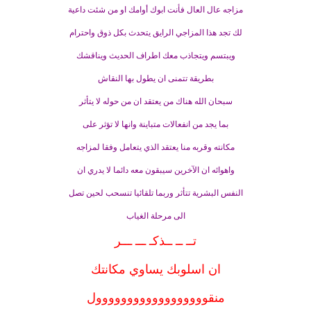
مزاجه عال العال فأنت ابوك أوامك او من شئت داعية
لك تجد هذا المزاجي الرايق يتحدث بكل ذوق واحترام
ويبتسم ويتجاذب معك اطراف الحديث ويناقشك
بطريقة تتمنى ان يطول بها النقاش
سبحان الله هناك من يعتقد ان من حوله لا يتأثر
بما يجد من انفعالات متباينة وانها لا تؤثر على
مكانته وقربه منا يعتقد الذي يتعامل وفقا لمزاجه
واهوائه ان الآخرين سيبقون معه دائما لا يدري ان
النفس البشرية تتأثر وربما تلقائيا تنسحب لحين تصل
الى مرحلة الغياب
تــ ــ ــذكـ ـــ ـــر
ان اسلوبك يساوي مكانتك
منقوووووووووووووووووول