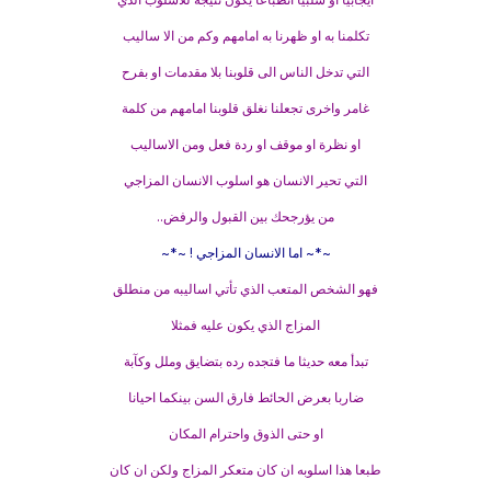
تكلمنا به او ظهرنا به امامهم وكم من الا ساليب
التي تدخل الناس الى قلوبنا بلا مقدمات او بفرح
غامر واخرى تجعلنا نغلق قلوبنا امامهم من كلمة
او نظرة او موقف او ردة فعل ومن الاساليب
التي تحير الانسان هو اسلوب الانسان المزاجي
من يؤرجحك بين القبول والرفض..
~*~ اما الانسان المزاجي ! ~*~
فهو الشخص المتعب الذي تأتي اساليبه من منطلق
المزاج الذي يكون عليه فمثلا
تبدأ معه حديثا ما فتجده رده بتضايق وملل وكآبة
ضاربا بعرض الحائط فارق السن بينكما احيانا
او حتى الذوق واحترام المكان
طبعا هذا اسلوبه ان كان متعكر المزاج ولكن ان كان