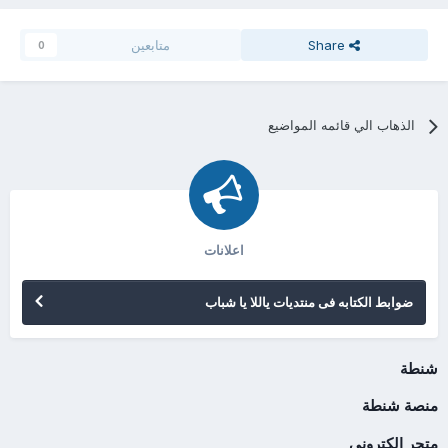
Share
متابعين
0
الذهاب الي قائمه المواضيع
اعلانات
ضوابط الكتابه فى منتديات ياللا يا شباب
شنطة
منصة شنطة
متجر الكتروني