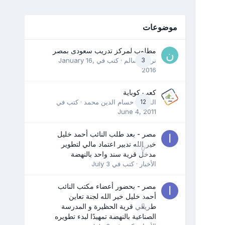
موضوعات
مطلوب لمركز تدريب سعودى بمصر
3
نرمين سالم
· كتب في
January 16,
2016
كعب كوباية
12
المدرب حسام الدين محمد
· كتب في
June 4, 2011
مصر - بعد طلب النائب أحمد خليل
خير الله تدبير اعتماد مالي لتطوير
0
مدخل قرية سند واحد بالنهضة
الأخبار
· كتب في
July 3
مصر - بحضور أعضاء مكتب النائب
أحمد خليل خير الله لجنة تعاين
0
طريقي قرية الحظيرة و المدرسة
الصناعية بالنهضة تمهيدًا لبدء تطويره