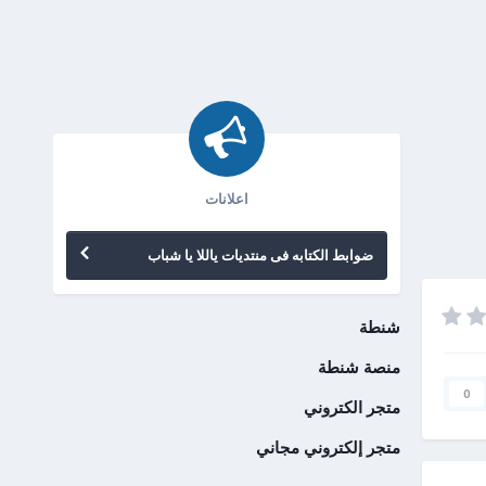
اعلانات
ضوابط الكتابه فى منتديات ياللا يا شباب
شنطة
منصة شنطة
0
متجر الكتروني
متجر إلكتروني مجاني