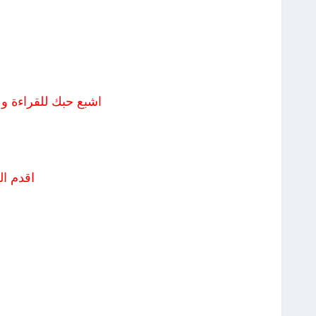
اشبع حبك للقراءة وعن
اقدم ال