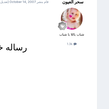
سحر العيون
قام بنشر
October 14, 2007
(تعديل)
شباب ياللا يا شباب
رساله خ
1.3k