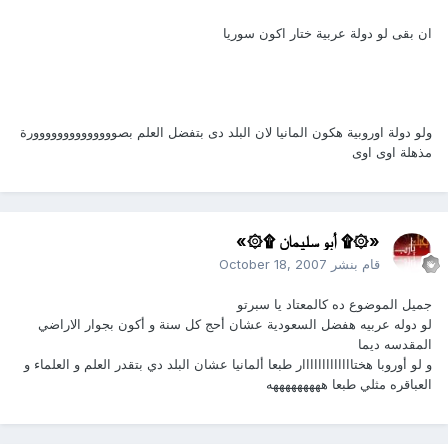
ان بقى لو دولة عربية ختار اكون سوريا
ولو دولة اوروبية هكون المانيا لان البلد دى بتفضل العلم بصوووووووووووووورة
مذهلة اوى اوى
«۞۩ أبو سليمان ۩۞»
قام بنشر
October 18, 2007
جميل الموضوع ده كالمعتاد يا سبرتو
لو دوله عربيه هفضل السعودية عشان أحج كل سنة و أكون بجوار الاراضي
المقدسه ديما
و لو أوروبا هختااااااااااااار طبعا ألمانيا عشان البلد دي بتقدر العلم و العلماء و
العباقره مثلي طبعا هههههههههه