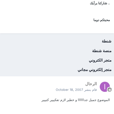
.. شاركنا برأيك
محبتكم دوما
شنطة
منصة شنطة
متجر الكتروني
متجر إلكتروني مجاني
الرحال
قام بنشر
October 18, 2007
الموضوع جميل جداااااا و خطير لازم تفكييير كتييير