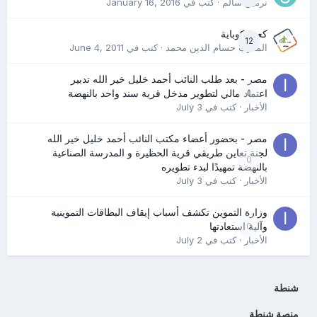
نرمين سالم
· كتب في
January 16, 2016
كعب كوباية
12
المدرب حسام الدين محمد
· كتب في
June 4, 2011
مصر - بعد طلب النائب أحمد خليل خير الله تدبير
0
اعتماد مالي لتطوير مدخل قرية سند واحد بالنهضة
الأخبار
· كتب في
July 3
مصر - بحضور أعضاء مكتب النائب أحمد خليل خير الله
لجنة تعاين طريقي قرية الحظيرة و المدرسة الصناعية
0
بالنهضة تمهيدًا لبدء تطويره
الأخبار
· كتب في
July 3
وزارة التموين تكشف أسباب إيقاف البطاقات التموينية
0
وآلية استعادتها
الأخبار
· كتب في
July 2
شنطة
منصة شنطة