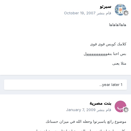
سبرتو
قام بنشر
October 19, 2007
هاهااهاهاها
كلامك كويس قوى قوى
بس احنا بنقوووووووووووول
مثلا يعنى
1 year later...
بنت مصرية
قام بنشر
January 7, 2009
موضوع رائع ياسبرتوا وحعله الله في ميزان حسناتك