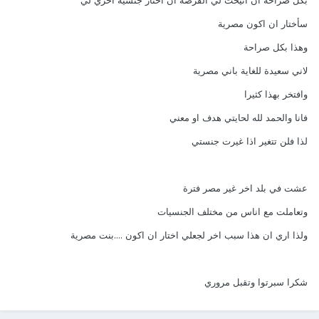
بكل صراحة ان اتيحت لي الفرصة ان اختار جنسية اخري لي
سأختار ان اكون مصرية
وهذا بكل صراحة
لاني سعيدة للغاية باني مصرية
وافتخر بهذا كثيرا
فانا والحمد لله لحايتي هدف او معني
لذا فلن تتغير اذا غيرت جنستي
عشت في بلد اخر غير مصر فترة
وتعاملت مع اناس من مختلف الجنسيات
ولذا اري ان هذا سبب اخر لجعلي اختار ان اكون ....بنت مصرية
شكرا سبرتوا وتقبل مروري