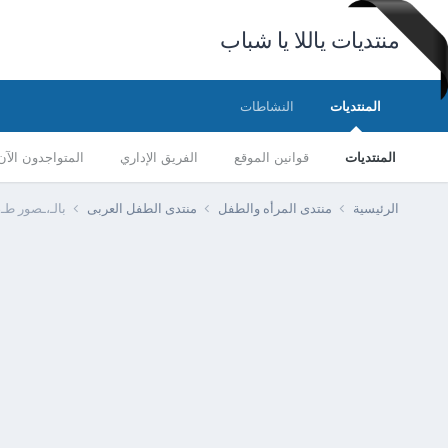
منتديات ياللا يا شباب
المنتديات
النشاطات
المنتديات
قوانين الموقع
الفريق الإداري
المتواجدون الآن
الرئيسية
منتدى المرأه والطفل
منتدى الطفل العربى
بالـ،ـصور طـ