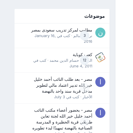
موضوعات
مطلوب لمركز تدريب سعودى بمصر
3
نرمين سالم
· كتب في
January 16,
2016
كعب كوباية
12
المدرب حسام الدين محمد
· كتب في
June 4, 2011
مصر - بعد طلب النائب أحمد خليل
خير الله تدبير اعتماد مالي لتطوير
0
مدخل قرية سند واحد بالنهضة
الأخبار
· كتب في
July 3
مصر - بحضور أعضاء مكتب النائب
أحمد خليل خير الله لجنة تعاين
0
طريقي قرية الحظيرة و المدرسة
الصناعية بالنهضة تمهيدًا لبدء تطويره