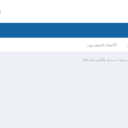
ا
الأعضاء المتصدرون
،ـريقة تـ،ـبديل ملابس طـ،ـفلك