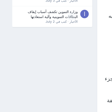
الأخبار
· كتب في
July 3
وزارة التموين تكشف أسباب إيقاف
ه
0
البطاقات التموينية وآلية استعادتها
الأخبار
· كتب في
July 2
زء
فة