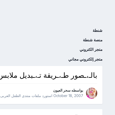
شنطة
منصة شنطة
متجر الكتروني
متجر إلكتروني مجاني
بالـ،ـصور طـ،ـريقة تـ،ـبديل ملاب
بواسطه
سحر العيون
October 18, 2007
استورد ملفات
منتدى الطفل العربى