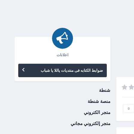
اعلانات
ضوابط الكتابه فى منتديات ياللا يا شباب
شنطة
منصة شنطة
0
متجر الكتروني
متجر إلكتروني مجاني