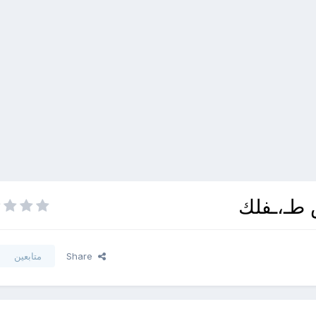
س طـ،ـفلك
Share
متابعين