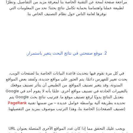
مراجعة صفحة لمحة عن التقنية الخاصة بنا لمعرفة مزيد من التفاصيل. ونظرًا
لطبيعة عملنا واهتمامنا بحماية تكامل نتائج بحثنا؛ نحد من المعلومات التي
نوفرها لعامة الناس حول نظام التصنيف الخاص بنا.
2. موقع صفحتي في نتائج البحث يتغير باستمرار.
في كل مرة نقوم فيها بتحديث قاعدة البيانات الخاصة بنا لصفحات الويب،
يحدث تغيير للفهرس دائمًا. يتم العثور على مواقع جديدة، وتُفقد بعض المواقع
المدونة، وقد يتغير تصنيف المواقع. من الطبيعي أن يتأثر تصنيف موقعك
بالتغييرات الحادثة في تصنيف مواقع أخرى. علمًا بأنه لا يقوم أحد في Google
بتعديل النتائج يدويًا لرفع تصنيف موقع ما. فترتيب نتائج بحث Google يتم
تحديده بطريقة آلية بواسطة عوامل عديدة – من ضمنها تقنية
PageRank
(تصنيف الصفحات) الخاصة بنا، وهذا الترتيب موصوف بمزيد من التفصيلهنا.
ويجب عليك التحقق مما إذا كان عدد المواقع الأخرى المتصلة بعنوان URL