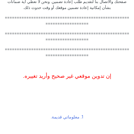
صفحتك والاتصال بنا لتقديم طلب إعادة تضمين. ونحن لا نعطي أية ضمانات
بشأن إمكانية إعادة تضمين موقعك أو وقت حدوث ذلك.
====================================================
==================
====================================================
==================
====================================================
==================
إن تدوين موقعي غير صحيح وأريد تغييره.
1. معلوماتي قديمة.