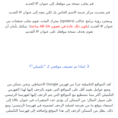
قم بجلب نسخة من موقعك إلى عنوان IP الجديد.
قم بتحديث مركز خدمة الاسم الخاص بك لكي يتجه إلى عنوان IP الجديد.
وبمجرد رؤية برامج عناكب (spiders) محرك البحث تقوم بجلب صفحات من
عنوان IP الجديد (
يكون ذلك عادة في غضون 24-48 ساعة
)؛ يمكنك بأمان أن
تقوم بحذف نسخة موقعك على عنوان IP القديم.
3. لماذا تم تصنيف موقعي كـ "تكميلي"؟
تُعد المواقع التكميلية جزءً من فهرس Google الاحتياطي. ونحن نتمكن من
وضع عوامل تقييد أقل على المواقع التي نقوم بالزحف إليها لهذا الفهرس
التكميلي أكثر مما نستطيع مع المواقع التي يتم الزحف إليها لفهرسنا الرئيسي.
على سبيل المثال؛ من الممكن أن يؤدي عدد المتغيرات في عنوان URL إلى
استبعاد موقع ما من تعرضه لعملية الزحف لتضمينه في فهرسنا الرئيسي؛ ومع
ذلك، يظل من الممكن الزحف إلى هذا الموقع وإضافته إلى فهرسنا التكميلي.