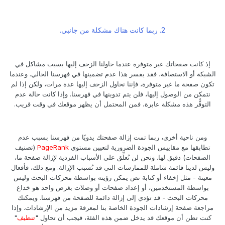
2. ربما كانت هناك مشكلة من جانبي.
إذ كانت صفحاتك غير متوفرة عندما حاولنا الزحف إليها بسبب مشاكل في
الشبكة أو الاستضافة، فقد يفسر هذا عدم تضمينها في فهرسنا الحالي. وعندما
تكون صفحة ما غير متوفرة، فإننا نحاول الزحف إليها عدة مرات، ولكن إذا لم
نتمكن من الوصول إليها، فلن يتم تدوينها في فهرسنا. وإذا كانت حالة عدم
التوفُّر هذه مشكلة عابرة، فمن المحتمل أن يظهر موقعك في وقت قريب.
ومن ناحية أخرى، ربما تمت إزالة صفحتك يدويًا من فهرسنا بسبب عدم
تطابقها مع مقاييس الجودة الضرورية لتعيين مستوى
PageRank
(تصنيف
الصفحات) دقيق لها. ونحن لن نُعلِّق على الأسباب الفردية لإزالة صفحة ما،
وليس لدينا قائمة شاملة للممارسات التي قد تُسبب الإزالة. ومع ذلك، فأفعال
معينة - مثل إخفاء أو كتابة نص يمكن رؤيته بواسطة محركات البحث وليس
بواسطة المستخدمين، أو إعداد صفحات أو وصلات بغرض واحد هو خداع
محركات البحث - قد تؤدي إلى إزالة دائمة للصفحة من فهرسنا. ويمكنك
مراجعة صفحة إرشادات الجودة الخاصة بنا لمعرفة مزيد من الإرشادات. وإذا
كنت تظن أن موقعك قد يدخل ضمن هذه الفئة، فيجب أن تحاول "
تنظيف
"