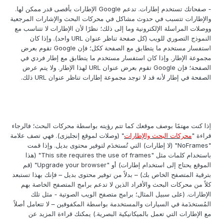
- صفحاتك تستخدم إطارات. تدعم Google الإطارات بأقصى قدر ممكن لها.
والإطارات تتسبب في حدوث مشاكل في محركات البحث والإشارات المرجعية
ووصلات المراسلة الإلكترونية وما إلى ذلك؛ نظرًا لأن الإطارات لا تتناسب مع
النموذج التصوري للويب (كل صفحة تناظر عنوان URL واحد). وإذا كان
استفسار مستخدم ما يتطابق مع الصفحة ككل؛ فإن Google تقوم بعرض
مجموعة الإطار. وإذا كان استفسار مستخدم ما يتطابق مع إطار فردي في
الصفحة؛ فإن Google تقوم بعرض عنوان URL لهذا الإطار. ولا يتم عرض
الصفحة في إطار لأنه قد لا توجد مجموعة إطارات تناظر عنوان URL ذلك.
إذا كنت مهتمًا بوصف موقعك كما تتم رؤيته بواسطة محركات البحث؛ فالرجاء
قراءة "
محركات البحث والإطارات
" (وصلات لموقع إنجليزى). فهي تصف علامة
"NoFrames" (لا إطارات) التي تُستخدَم لتوفير محتوى بديل. وإذا قمت
باستخدام كلمات مثل "This site requires the use of frames" (هذا
الموقع يحتاج إلى استخدام إطارات) أو "Upgrade your browser" (قم
بترقية المتصفح الخاص بك) – بدلاً من توفير محتوى بديل – فإنك بهذا تستبعد
كلاً من محركات البحث والأفراد الذين لا تدعم برامج المتصفح الخاصة بهم
الإطارات. (على سبيل المثال؛ برامج متصفح الويب الصوتية - مثل تلك
المُستخدَمة في السيارات والمستخدمة بواسطة المكفوفين – لا تتعامل أصلاً
مع الإطارات التي تعمل بالميكانيكية البصرية.) يمكنك قراءة المزيد عن