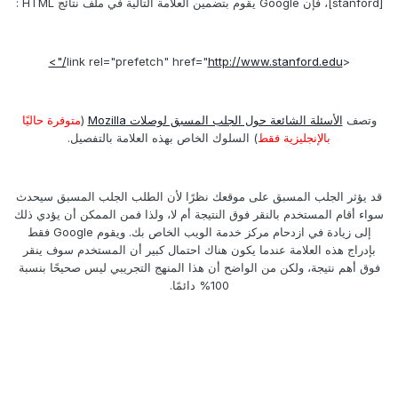
[stanford]، فإن Google يقوم بتضمين العلامة التالية في ملف نتائج HTML :
http://www.stanford.edu/">
<link rel="prefetch" href="
وتصف
الأسئلة الشائعة حول الجلب المسبق لوصلات Mozilla
(
متوفرة حاليًا
بالإنجليزية فقط
) السلوك الخاص بهذه العلامة بالتفصيل.
قد يؤثر الجلب المسبق على موقعك نظرًا لأن الطلب الجلب المسبق سيحدث
سواء أقام المستخدم بالنقر فوق النتيجة أم لا، ولذا فمن الممكن أن يؤدي ذلك
إلى زيادة في ازدحام مركز خدمة الويب الخاص بك. ويقوم Google فقط
بإدراج هذه العلامة عندما يكون هناك احتمال كبير أن المستخدم سوف ينقر
فوق أهم نتيجة، ولكن من الواضح أن هذا المنهج التجريبي ليس صحيحًا بنسبة
100% دائمًا.