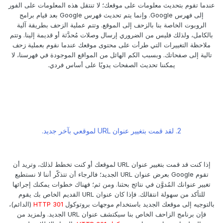
عندما تقوم بتحديث معلومات على موقعك؛ لا تنتقل هذه المعلومات على الفور
إلى فهرس Google. وإنما يتم تحديث فهرس Google بعد قيام برامج
الروبوت الخاصة بنا بالزحف إلى الموقع. وتتم عملية الزحف بطريقة آلية
بالكامل، ولذلك فليس من الضروري إرسال وصلات مُحدَّثة أو قديمة إلينا. وتتم
ملاحظة التغييرات التي طرأت على محتوى موقعك عندما نقوم بعملية زحف
تالية إلى صفحاتك. وبسبب الكم الهائل من المواقع الموجودة في فهرسنا، لا
يمكننا تحديث الصفحات يدويًا على أساس فردي.
2. لقد قمت بتغيير عنوان URL لموقعي بآخر جديد.
إذا كنت قد قمت بتغيير عنوان URL لموقعك أو كنت تخطط لذلك، وتريد أن
تقوم Google بعرض عنوان URL الجديد؛ فالرجاء أن تتذكّر أننا لا نستطيع
تغيير عنوانك المُدوَّن في نتائج بحثنا. ومن ثم؛ فهناك خطوات يمكنك إجرائها
للتأكد من سهولة انتقالك. فإذا كان عنوان URL القديم الخاص بك يقوم
بالتوجيه إلى موقعك الجديد باستخدام موجهات بروتوكول
HTTP 301
(الدائم)،
فإن برنامج الزاحف الخاص بنا سيكتشف عنوان URL الجديد. ولمزيد من