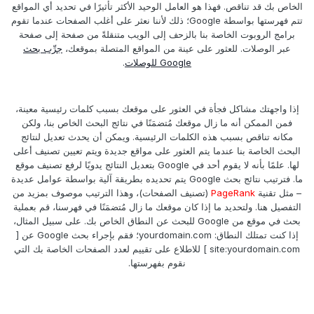
الخاص بك قد تناقص. فهذا هو العامل الوحيد الأكثر تأثيرًا في تحديد أي المواقع
تتم فهرستها بواسطة Google؛ ذلك لأننا نعثر على أغلب الصفحات عندما تقوم
برامج الروبوت الخاصة بنا بالزحف إلى الويب متنقلةً من صفحة إلى صفحة
عبر الوصلات. للعثور على عينة من المواقع المتصلة بموقعك،
جرِّب بحث
Google للوصلات
.
إذا واجهتك مشاكل فجأة في العثور على موقعك بسبب كلمات رئيسية معينة،
فمن الممكن أنه ما زال موقعك مُتضمَنًا في نتائج البحث الخاص بنا، ولكن
مكانه تناقص بسبب هذه الكلمات الرئيسية. ويمكن أن يحدث تعديل لنتائج
البحث الخاصة بنا عندما يتم العثور على مواقع جديدة ويتم تعيين تصنيف أعلى
لها. علمًا بأنه لا يقوم أحد في Google بتعديل النتائج يدويًا لرفع تصنيف موقع
ما. فترتيب نتائج بحث Google يتم تحديده بطريقة آلية بواسطة عوامل عديدة
– مثل تقنية
PageRank
(تصنيف الصفحات)، وهذا الترتيب موصوف بمزيد من
التفصيل هنا. ولتحديد ما إذا كان موقعك ما زال مُتضمَنًا في فهرسنا، قم بعملية
بحث في موقع من Google للبحث عن النطاق الخاص بك. على سبيل المثال،
إذا كنت تمتلك النطاق: yourdomain.com؛ فقم بإجراء بحث Google عن [
site:yourdomain.com ] للاطلاع على تقييم لعدد الصفحات الخاصة بك التي
نقوم بفهرستها.