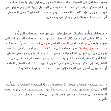
بسبب مشاكل في الشبكة أو الاستضافة؛ فجوجل يحاول زيارتها عدة مرات.
وإذا لم تتمكن برامج الزاحف الخاصة به من الوصول إليها؛ فلن يتم تدوينها في
فهرس جوجل. وإذا كانت حالة عدم التوفر هذه مشكلة عابرة؛ فمن المحتمل
أن تتم إضافة موقعك إلى جوجل في وقت قريب.
- صفحاتك مولَّدة ديناميكيًا. جوجل قادر على فهرسة الصفحات المولَّدة
ديناميكيًا. وعلى الرغم من ذلك فجوجل يحد من عدد الصفحات الديناميكية التي
يفهرسها –
لأن برنامج زاحف الويب الخاص بجوجل قد يسبب ضرراً للصفحات
ذات المحتوى ديناميكيًا
– وبالإضافة إلى ذلك؛ قد تشك برامج الزاحف الخاصة
بجوجل في أن عنوان URL معينًا ذا متغيرات عديدة قد يكون هو نفس عنوان
URL آخر ذا متغيرات مختلفة. ولهذا السبب؛ ينصح باستخدام عدد قليل من
المُتغيرات إن أمكن. وبشكل نموذجي؛ تكون عناوين URL ذات المتغير الواحد
أو المتغيرين أسهل في الزحف إليها من تلك ذات المتغيرات العديدة.
- أنت تستخدم صفحات مدخل. لا تشجع Google استخدام الصفحات المولَّدة
آليًا والتي تم تصميمها لمحركات البحث بدلاً من المستخدمين. فنحن نريد توجيه
المستخدم إلى صفحات محتوى مفيد وليس إلى صفحات مدخل أو شاشات
تأثيرية.