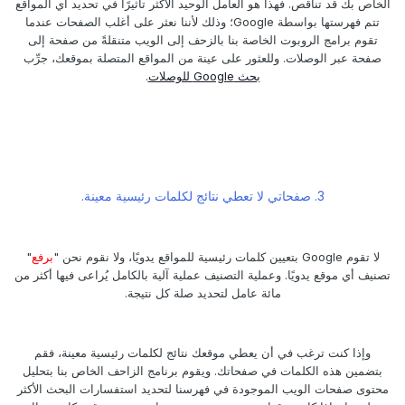
الخاص بك قد تناقص. فهذا هو العامل الوحيد الأكثر تأثيرًا في تحديد أي المواقع
تتم فهرستها بواسطة Google؛ وذلك لأننا نعثر على أغلب الصفحات عندما
تقوم برامج الروبوت الخاصة بنا بالزحف إلى الويب متنقلةً من صفحة إلى
صفحة عبر الوصلات. وللعثور على عينة من المواقع المتصلة بموقعك، جرِّب
بحث Google للوصلات
.
3. صفحاتي لا تعطي نتائج لكلمات رئيسية معينة.
لا تقوم Google بتعيين كلمات رئيسية للمواقع يدويًا، ولا نقوم نحن "
برفع
"
تصنيف أي موقع يدويًا. وعملية التصنيف عملية آلية بالكامل يُراعى فيها أكثر من
مائة عامل لتحديد صلة كل نتيجة.
وإذا كنت ترغب في أن يعطي موقعك نتائج لكلمات رئيسية معينة، فقم
بتضمين هذه الكلمات في صفحاتك. ويقوم برنامج الزاحف الخاص بنا بتحليل
محتوى صفحات الويب الموجودة في فهرسنا لتحديد استفسارات البحث الأكثر