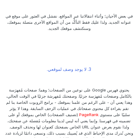
في بعض الأحيان؛ وأثناء انتقالاتنا عبر المواقع، نفشل في العثور على موقع في
عنوانه الجديد. ولذا عليك فقط التأكُّد من أن المواقع الأخرى متصلة بموقعك،
وسنكتشف موقعك الجديد.
3. لا يوجد وصف لموقعي.
يحتوي فهرس Google على نوعين من الصفحات؛ وهما: صفحات مُفهرَسة
بالكامل وصفحات مُفهرَسة جزئيًا. وصفحتك مُفهرسَة جزئيًا في الوقت الحالي،
وهذا يعني أن - على الرغم من علمنا بموقعك - برامج الروبوت الخاصة بنا لم
تقم بقراءة كل محتوى صفحاتك في عمليات الزحف السابقة. وهذا لا يؤثر
سلبيًا على مستوى
PageRank
(تصنيف الصفحات) الخاص بموقعك أو على
تضمينه في فهرسنا. وإنما يعني أنه ليس لدينا معلومات مُفصلة عن صفحتك،
ولذا نقوم بعرض عنوان URL الخاص بصفحتك كعنوان لها ونحذف الوصف.
ونحن نُدرك مدى الإحباط الذي قد يُصيبك بسبب ذلك، ونسعى دائمًا لزيادة عدد