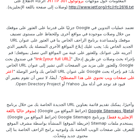
المعلومات حول موجهات
بروتوكول 301 HTTP
، الرجاء الاطلاع على
http://www.ietf.org/rfc/rfc2616.txt
(وصلات إلى صفحة باللغة الإنجليزية).
تعتمد عمليات التدوين في Google جزئيًا على قدرتنا على العثور على موقعك
من خلال وصلات موجودة في مواقع أخرى. وللحفاظ على مستوى تصنيف
موقعك ولمساعدة برنامج الزاحف الخاص بنا في العثور على عنوان URL
الجديد الخاص بك؛ يجب عليك إبلاغ المواقع الأخرى المتصلة بك بالتغيير الذي
أجريته على عنوانك. وللعثور على عينة من المواقع التي تتصل بموقعك؛ قم
بإجراء بحث وصلات عن طريق إدخال "
link:[your full URL]
" في صندوق بحث
Google. وللعثور على مزيد من الصفحات التي تشير إلى عنوان URL الخاص
بك؛ قم بإجراء بحث Google على عنوان URL الخاص بك واختر الوصلة "
اعثر
على صفحات ويب تحتوي على هذا المصطلح
". أيضًا، لا تنس أن تقوم بتغيير أي
قيود قد توجد في أدلة مثل Yahoo! أو Open Directory Project.
وأخيرًا، يمكنك تقديم قائمة بعناوين URL الجديدة الخاصة بك من خلال برنامج
Google Sitemaps (Beta)
(خرائط المواقع من Google) (
متوفر حاليًا باللغة
الإنجليزية فقط
). وبرنامج Google Sitemaps (خرائط المواقع من Google)
يستخدم ملفات Sitemap (خريطة الموقع) المنشأة بواسطة مشرف الموقع
للتعرف على صفحات الويب الخاصة بك ولتوجيه برامج الزاحف الخاصة بنا إلى
محتوى جديد ومُحدَّث.