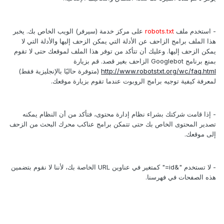
- استخدم ملف
robots.txt
على مركز خدمة (سيرفر) الويب الخاص بك. يخبر
هذا الملف برامج الزاحف عن الأدلة التي يمكن الزحف إليها والأدلة التي لا
يمكن الزحف إليها. وعليك أن تتأكد من توفر هذا الملف لموقعك حتى لا تقوم
بمنع برنامج Googlebot الزاحف بغير قصد. قم بزيارة
http://www.robotstxt.org/wc/faq.html
(متوفرة حاليًا بالإنجليزية فقط)
لمعرفة كيفية توجيه برامج الروبوت عندما تقوم بزيارة موقعك.
- إذا قامت شركتك بشراء نظام إدارة محتوى، فتأكد من أن النظام يمكنه
تصدير المحتوى الخاص بك حتى تتمكن برامج عناكب محرك البحث من الزحف
إلى موقعك.
- لا تستخدم "&id=" كمتغير في عناوين URL الخاصة بك، لأننا لا نقوم بتضمين
هذه الصفحات في فهرسنا.