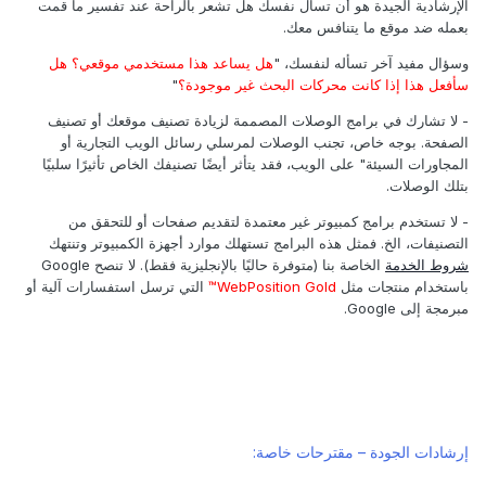
الإرشادية الجيدة هو أن تسأل نفسك هل تشعر بالراحة عند تفسير ما قمت
بعمله ضد موقع ما يتنافس معك.
وسؤال مفيد آخر تسأله لنفسك، "
هل يساعد هذا مستخدمي موقعي؟ هل
سأفعل هذا إذا كانت محركات البحث غير موجودة؟
"
- لا تشارك في برامج الوصلات المصممة لزيادة تصنيف موقعك أو تصنيف
الصفحة. بوجه خاص، تجنب الوصلات لمرسلي رسائل الويب التجارية أو
المجاورات السيئة" على الويب، فقد يتأثر أيضًا تصنيفك الخاص تأثيرًا سلبيًا
بتلك الوصلات.
- لا تستخدم برامج كمبيوتر غير معتمدة لتقديم صفحات أو للتحقق من
التصنيفات، الخ. فمثل هذه البرامج تستهلك موارد أجهزة الكمبيوتر وتنتهك
شروط الخدمة
الخاصة بنا (متوفرة حاليًا بالإنجليزية فقط). لا تنصح Google
باستخدام منتجات مثل
WebPosition Gold™
التي ترسل استفسارات آلية أو
مبرمجة إلى Google.
إرشادات الجودة – مقترحات خاصة: