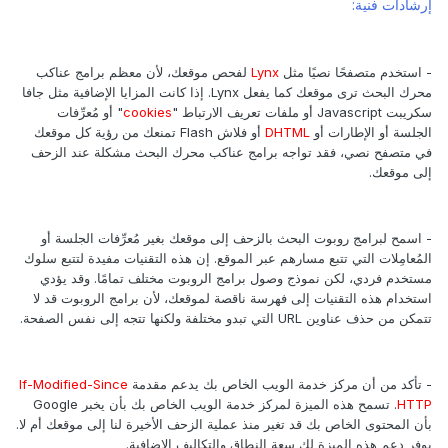
إرشادات فنية:
- استخدم متصفحًا نصيًا مثل
Lynx
لفحص موقعك، لأن معظم برامج عناكب
محرك البحث ترى موقعك كما يفعل Lynx. إذا كانت المزايا الإضافية مثل جافا
سكريبت Javascript أو ملفات تعريف الارتباط "
cookies
" أو مُعرِّفات
الجلسة أو الإطارات أو
DHTML
أو فلاش Flash تمنعك من رؤية كل موقعك
في متصفح نصي، فقد تواجه برامج عناكب محرك البحث مشكلة عند الزحف
إلى موقعك.
- اسمح لبرامج روبوت البحث بالزحف إلى موقعك بغير مُعرِّفات الجلسة أو
المُعامِلات التي تتبع مسارهم عبر الموقع. إن هذه التقنيات مفيدة لتتبع سلوك
مستخدم فردي، لكن نموذج وصول برامج الروبوت مختلف تمامًا. وقد يؤدي
استخدام هذه التقنيات إلى فهرسة ناقصة لموقعك، لأن برامج الروبوت قد لا
تتمكن من حذف عناوين URL التي تبدو مختلفة ولكنها تتجه إلى نفس الصفحة.
- تأكد من أن مركز خدمة الويب الخاص بك يدعم مقدمة
If-Modified-Since
HTTP
. تسمح هذه الميزة لمركز خدمة الويب الخاص بك بأن يخبر Google
بأن المحتوى الخاص بك قد تغير منذ عملية الزحف الأخيرة لنا إلى موقعك أم لا.
يوفر دعم هذه الميزة لك سعة النطاق والتكاليف الإضافية.