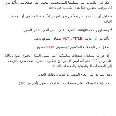
- فكر في الكلمات التي سيكتبها المستخدمين للعثور على صفحاتك، وتأكد من
أن موقعك يتضمن حقًا هذه الكلمات في داخله.
- حاول أن تستخدم نص بدلاً من صور لعرض الأسماء، المحتوى، أو الوصلات
الهامة.
لا يستطيع زاحف Google التعرف على النص الذي بداخل الصور.
- تأكد من أن علامتي
TITLE
و
ALT
تصفان الموقع بدقة.
- تحقق من الوصلات المكسورة وتنسيق
HTML
صحيح.
- إذا قررت استخدام صفحات ديناميكية (على سبيل المثال؛ يحتوي عنوان URL
على رمز "؟")،اعلم أنه ليس كل برنامج عنكبوت لمحرك بحث يقوم بالزحف
إلى الصفحات الديناميكية والصفحات الثابتة.
وهذا يساعد على إبقاء المتغيرات قصيرة وقليلة العدد.
- قم بإبقاء الوصلات على صفحة محددة لرقم معقول (
أقل من 100
).