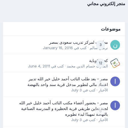
متجر إلكتروني مجاني
موضوعات
مطلوب لمركز تدريب سعودى بمصر
3
نرمين سالم
· كتب في
January 16, 2016
كعب كوباية
12
المدرب حسام الدين محمد
· كتب في
June 4, 2011
مصر - بعد طلب النائب أحمد خليل خير الله تدبير
0
اعتماد مالي لتطوير مدخل قرية سند واحد بالنهضة
الأخبار
· كتب في
July 3
مصر - بحضور أعضاء مكتب النائب أحمد خليل خير الله
لجنة تعاين طريقي قرية الحظيرة و المدرسة الصناعية
0
بالنهضة تمهيدًا لبدء تطويره
الأخبار
· كتب في
July 3