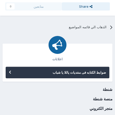
Share
متابعين
0
الذهاب الي قائمه المواضيع
اعلانات
ضوابط الكتابه فى منتديات ياللا يا شباب
شنطة
منصة شنطة
متجر الكتروني