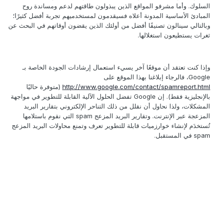
السلوك. وأما مشرفو المواقع الذين يبذولون طاقتهم لدعم ومساندة روح
المبادئ الأساسية المدونة أعلاه فسيقدمون لمستخدميهم تجربة أفضل كثيرًا؛
وبالتالي سينالون تصنيفًا أفضل من أولئك الذين يقضون أوقاتهم في البحث عن
ثغرات يستطيعون استغلالها.
وإذا كنت تعتقد أن موقعًا آخر يسيء استعمال إرشادات الجودة الخاصة بـ
Google، فالرجاء إبلاغنا بهذا الموقع على
http://www.google.com/contact/spamreport.html
(متوفرة حاليًا
بالإنجليزية فقط). إن Google تفضل الحلول الآلية القابلة للتطوير في مواجهة
المشكلات، ولذا نحاول أن نقلل من ذلك التناحر الإلكتروني بتقارير البريد
المزعجة عبر الإنترنت. وتقارير البريد المزعج spam التي نقوم باستلامها
تُستخدَم لإنشاء خوارزميات قابلة للتطوير تعرف وتمنع محاولات البريد المزعج
spam في المستقبل.