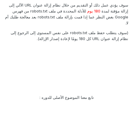
سوف يؤدي عمل ذلك أو التقديم من خلال نظام إزالة عنوان URL الآلي إلى
إزالة مؤقتة لمدة
180 يوم
للأدلة المحددة في ملف robots.txt من فهرس
Google بغض النظر عما إذا قمت بإزالة ملف robots.txt بعد معالجة طلبك أم
لا.
(سوف يتطلب حفظ ملف robots.txt على نفس المستوى إلى الرجوع إلى
نظام إزالة عنوان URL كل 180 يومًا لإعادة إصدار الإزالة).
تابع معنا الموضوع الأصلى للدوره :