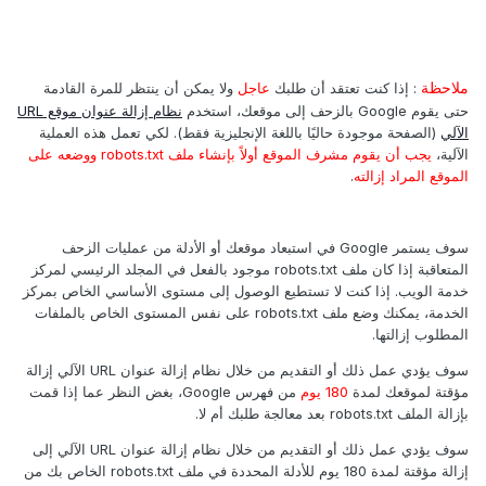
ملاحظة
: إذا كنت تعتقد أن طلبك
عاجل
ولا يمكن أن ينتظر للمرة القادمة
حتى يقوم Google بالزحف إلى موقعك، استخدم
نظام إزالة عنوان موقع URL
الآلي
(الصفحة موجودة حاليًا باللغة الإنجليزية فقط). لكي تعمل هذه العملية
الآلية،
يجب أن يقوم مشرف الموقع أولاً بإنشاء ملف robots.txt ووضعه على
الموقع المراد إزالته
.
سوف يستمر Google في استبعاد موقعك أو الأدلة من عمليات الزحف
المتعاقبة إذا كان ملف robots.txt موجود بالفعل في المجلد الرئيسي لمركز
خدمة الويب. إذا كنت لا تستطيع الوصول إلى مستوى الأساسي الخاص بمركز
الخدمة، يمكنك وضع ملف robots.txt على نفس المستوى الخاص بالملفات
المطلوب إزالتها.
سوف يؤدي عمل ذلك أو التقديم من خلال نظام إزالة عنوان URL الآلي إزالة
مؤقتة لموقعك لمدة
180 يوم
من فهرس Google، بغض النظر عما إذا قمت
بإزالة الملف robots.txt بعد معالجة طلبك أم لا.
سوف يؤدي عمل ذلك أو التقديم من خلال نظام إزالة عنوان URL الآلي إلى
إزالة مؤقتة لمدة 180 يوم للأدلة المحددة في ملف robots.txt الخاص بك من