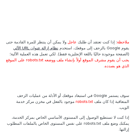
ملاحظة
: إذا كنت تعتقد أن طلبك
عاجل
ولا يمكن أن ينتظر للمرة القادمة حتى
يقوم Google بالزحف إلى موقعك، استخدم
نظام إزالة عنوان URL الآلي
(الصفحة موجودة حاليًا باللغة الإنجليزية فقط). لكي تعمل هذه العملية الآلية؛
يجب أن يقوم مشرف الموقع أولاً بإنشاء ملف ووضعه robots.txt على الموقع
الذي هو بصدده
.
سوف يستمر Google في استبعاد موقعك أو الأدلة من عمليات الزحف
المتعاقبة إذا كان ملف
robots.txt
موجود بالفعل في مخزن مركز خدمة
الويب.
إذا كنت لا تستطيع الوصول إلى المستوى الأساسي الخاص بمركز الخدمة،
يمكنك وضع ملف robots.txt على نفس المستوى الخاص بالملفات المطلوب
إزالتها.