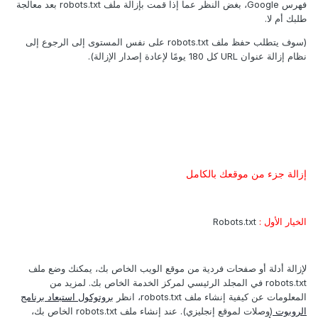
فهرس Google، بغض النظر عما إذا قمت بإزالة ملف robots.txt بعد معالجة
طلبك أم لا.
(سوف يتطلب حفظ ملف robots.txt على نفس المستوى إلى الرجوع إلى
نظام إزالة عنوان URL كل 180 يومًا لإعادة إصدار الإزالة).
إزالة جزء من موقعك بالكامل
الخيار الأول :
Robots.txt
لإزالة أدلة أو صفحات فردية من موقع الويب الخاص بك، يمكنك وضع ملف
robots.txt في المجلد الرئيسي لمركز الخدمة الخاص بك. لمزيد من
المعلومات عن كيفية إنشاء ملف robots.txt، انظر
بروتوكول استبعاد برنامج
الروبوت
(وصلات لموقع إنجليزي). عند إنشاء ملف robots.txt الخاص بك،