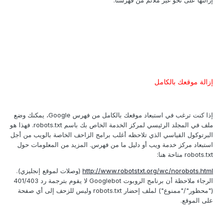
إزالتها على نحو غير ملائم من فهرسنا.
إزالة موقعك بالكامل
إذا كنت ترغب في استبعاد موقعك بالكامل من فهرس Google، يمكنك وضع
ملف في المجلد الرئيسي لمركز الخدمة الخاص بك باسم robots.txt. فهذا هو
البرتوكول القياسي الذي تلاحظه أغلب برامج الزاحف الخاصة بالويب من أجل
استبعاد مركز خدمة ويب أو دليل ما من فهرس. المزيد من المعلومات حول
robots.txt متاحة هنا:
http://www.robotstxt.org/wc/norobots.html
(وصلات لموقع إنجليزي).
الرجاء ملاحظة أن برنامج الروبوت Googlebot لا يقوم بترجمة رد 401/403
("محظور"/"ممنوع") لملف إحضار robots.txt وليس للزحف إلى أي صفحة
على الموقع.