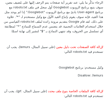
الرجاء تذكُّر ما يلي: عند تقرير أية صفحات يتم الزحف إليها على مُضيف معين،
سوف يتبع برنامج الروبوت Googlebot أول سجل في ملف robots.txt مع
برنامج User-agent بادئ مع برنامج الروبوت "Googlebot." إذا لم يوجد مثل
هذا القيد، فإنه سوف يقوم بإتباع القيد الأول مع وكيل مستخدم لـ "*". علاوة
على ذلك، لقد قام Google بتقديم مرونة زائدة لملف robots.txt القياسي من
خلال استخدام العلامات النجمية. قد يتضمن عدم السماح للنماذج "*" لمطابقة
أي تسلسل من الحروف، وقد تنتهي النماذج بـ "$" لتشير إلى نهاية اسمًًا.
لإزالة كافة الصفحات تحت دليل معين
(على سبيل المثال، lemurs)، يجب أن
تستخدم قيد robots.txt التالي:
وكيل مستخدم: برنامج Googlebot
Disallow: /lemurs
لإزالة كافة الملفات الخاصة بنوع ملف محدد
(على سبيل المثال، .gif)، يجب أن
تستخدم قيد robots.txt التالي: