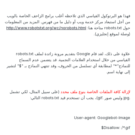
فهذا هو البرتوكول القياسي الذي تلاحظه أغلب برامج الزاحف الخاصة بالويب
من أجل استبعاد مركز خدمة ويب أو دليل ما من فهرس. المزيد من المعلومات
حول robots.txt متاحة هنا:
http://www.robotstxt.org/wc/norobots.html
(وصلة لموقع إنجليزي).
علاوة على ذلك، لقد قام Google بتقديم مرونة زائدة لملف robots.txt
القياسي من خلال استخدام العلامات النجمية. قد يتضمن عدم السماح
للنماذج"*" لمطابقة أي تسلسل من الحروف، وقد تنتهي النماذج بـ "$" لتشير
إلى نهاية اسم.
لإزالة كافة الملفات الخاصة بنوع ملف محدد
(على سبيل المثال، لكي تشمل
.jpg وليس صور .gif)، يجب أن تستخدم قيد robots.txt التالي:
User-agent: Googlebot-Image
Disallow: /*.gif$