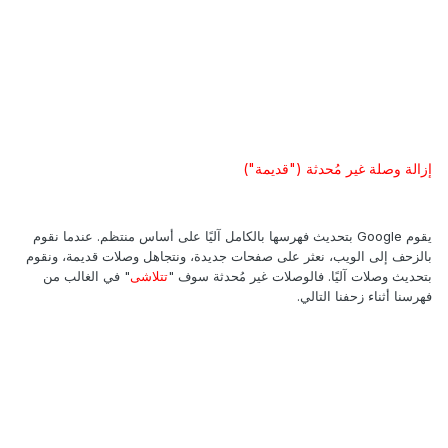
إزالة وصلة غير مُحدثة ("قديمة")
يقوم Google بتحديث فهرسها بالكامل آليًا على أساس منتظم. عندما نقوم
بالزحف إلى الويب، نعثر على صفحات جديدة، ونتجاهل وصلات قديمة، ونقوم
بتحديث وصلات آليًا. فالوصلات غير مُحدثة سوف "
تتلاشى
" في الغالب من
فهرسنا أثناء زحفنا التالي.