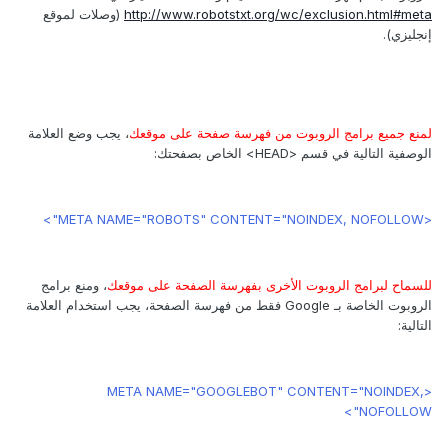
http://www.robotstxt.org/wc/exclusion.html#meta
(وصلات لموقع
إنجليزي).
لمنع جميع برامج الروبوت من فهرسة صفحة على موقعك
، يجب وضع العلامة
الوصفية التالية في قسم <HEAD> الخاص بصفحتك:
<META NAME="ROBOTS" CONTENT="NOINDEX, NOFOLLOW">
للسماح لبرامج الروبوت الأخرى بفهرسة الصفحة على موقعك
، ومنع برامج
الروبوت الخاصة بـ Google فقط من فهرسة الصفحة، يجب استخدام العلامة
التالية:
<META NAME="GOOGLEBOT" CONTENT="NOINDEX,
NOFOLLOW">