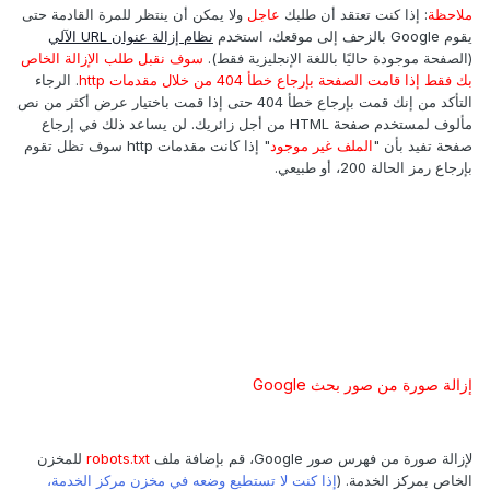
ملاحظة
: إذا كنت تعتقد أن طلبك
عاجل
ولا يمكن أن ينتظر للمرة القادمة حتى
يقوم Google بالزحف إلى موقعك، استخدم
نظام إزالة عنوان URL الآلي
(الصفحة موجودة حاليًا باللغة الإنجليزية فقط).
سوف نقبل طلب الإزالة الخاص
بك فقط إذا قامت الصفحة بإرجاع خطأ 404 من خلال مقدمات http
. الرجاء
التأكد من إنك قمت بإرجاع خطأ 404 حتى إذا قمت باختيار عرض أكثر من نص
مألوف لمستخدم صفحة HTML من أجل زائريك. لن يساعد ذلك في إرجاع
صفحة تفيد بأن "
الملف غير موجود
" إذا كانت مقدمات http سوف تظل تقوم
بإرجاع رمز الحالة 200، أو طبيعي.
إزالة صورة من صور بحث Google
لإزالة صورة من فهرس صور Google، قم بإضافة ملف
robots.txt
للمخزن
الخاص بمركز الخدمة. (
إذا كنت لا تستطيع وضعه في مخزن مركز الخدمة،