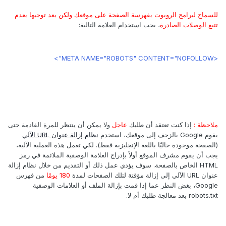
للسماح لبرامج الروبوت بفهرسة الصفحة على موقعك ولكن بعد توجيها بعدم
تتبع الوصلات الصادرة
، يجب استخدام العلامة التالية:
<META NAME="ROBOTS" CONTENT="NOFOLLOW">
ملاحظة :
إذا كنت تعتقد أن طلبك
عاجل
ولا يمكن أن ينتظر للمرة القادمة حتى
يقوم Google بالزحف إلى موقعك، استخدم
نظام إزالة عنوان URL الآلي
(الصفحة موجودة حاليًا باللغة الإنجليزية فقط). لكي تعمل هذه العملية الآلية،
يجب أن يقوم مشرف الموقع أولاً بإدراج العلامة الوصفية الملائمة في رمز
HTML الخاص بالصفحة. سوف يؤدي عمل ذلك أو التقديم من خلال نظام إزالة
عنوان URL الآلي إلى إزالة مؤقتة لتلك الصفحات لمدة
180 يومًا
من فهرس
Google، بغض النظر عما إذا قمت بإزالة الملف أو العلامات الوصفية
robots.txt بعد معالجة طلبك أم لا.