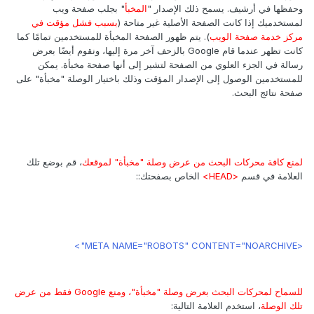
وحفظها في أرشيف. يسمح ذلك الإصدار "
المخبأ
" بجلب صفحة ويب
لمستخدميك إذا كانت الصفحة الأصلية غير متاحة (
بسبب فشل مؤقت في
مركز خدمة صفحة الويب
). يتم ظهور الصفحة المخبأة للمستخدمين تمامًا كما
كانت تظهر عندما قام Google بالزحف آخر مرة إليها، ونقوم أيضًا بعرض
رسالة في الجزء العلوي من الصفحة لتشير إلى أنها صفحة مخبأة. يمكن
للمستخدمين الوصول إلى الإصدار المؤقت وذلك باختيار الوصلة "مخبأة" على
صفحة نتائج البحث.
لمنع كافة محركات البحث من عرض وصلة "مخبأة" لموقعك
، قم بوضع تلك
العلامة في قسم
<HEAD>
الخاص بصفحتك::
<META NAME="ROBOTS" CONTENT="NOARCHIVE">
للسماح لمحركات البحث بعرض وصلة "مخبأة"، ومنع Google فقط من عرض
تلك الوصلة
، استخدم العلامة التالية: