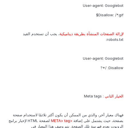
User-agent: Googlebot
Disallow: /*.gif$
لإزالة الصفحات المنشأة بطريقة ديناميكية
، يجب أن تستخدم القيد
robots.txt:
User-agent: Googlebot
Disallow: /*?
الخيار الثاني :
Meta tags
فهناك معيار أخر، والذي من الممكن أن يكون أكثر تلائمًا لاستخدام صفحة
بصفحة، حيث يشتمل على إضافة
<META> tag
لصفحة HTML لإخبار برامج
الروبوت بعدم فهرسة تلك الصفحة. يتم وصف هذا المعيار في