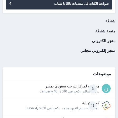
ضوابط الكتابه فى منتديات ياللا يا شباب
شنطة
منصة شنطة
متجر الكتروني
متجر إلكتروني مجاني
موضوعات
مطلوب لمركز تدريب سعودى بمصر
3
نرمين سالم
· كتب في
January 16, 2016
كعب كوباية
12
المدرب حسام الدين محمد
· كتب في
June 4, 2011