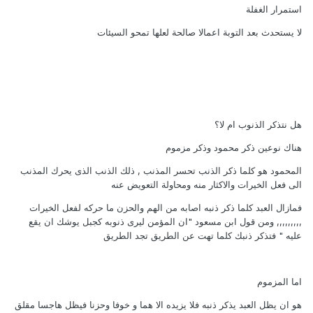
استمرار الغفلة
لا يستحدث بعد التوبة اعمالا صالحة لعلها تمحو السيئات
هل نتذكر الذنوب ام لا؟
هناك نوعين ذكر محمود وذكر مزموم
المحمود هو كلما ذكر الذنب تحسر المذنب , ذلك الذنب الذى يحرك المذنب
الى فعل الخيرات والاكثار منه ومحاولة التعويض عنه
فمازال العبد كلما ذكر ذنبه اصابه من الهم والحزن ما حركه لفعل الخيرات
,,,,,,,,, ومن قول ابن مسعود "ان المؤمن ليرى ذنوبه كجبل يوشك ان يقع
عليه " فتذكر ذنبك كلما تهت عن الطريق تجد الطريق
اما المزموم
هو ان يظل العبد يذكر ذنبه فلا يزيده الا هما و خوفا وحزنا فيظل هاجسا مقلق