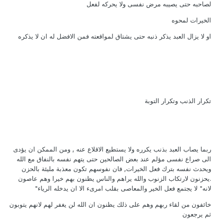
لصاحبه حتى يصيبه مرض نفسى ولا يحركه لفعل
الخيرات لمحوه
او لا يزال العبد يذكر ذنبه حتى يشتاق لمواقعته فمن الافضل له ان لا يذكره
تكرار الذنب وتكرار التوبة
ربما يصاب العبد بذنب يكرره ولا يستطيع الاقلاع عنه , ومن الممكن ان يؤدى
الى صراع نفسى مؤلم عند بعض الصالحين حتى يتهم نفسه بالنفاق مع الله
ويحدث نفسه بترك فعل الخيرات, فان نفوسهم تكون معذبة مليئة بالحزن
.يحزنون لارتكاب الزنوب والله يراهم والناس يظنون بهم خيرا وهم عاصون
لانه" لا يجتمع فعل الخير والمعاصى بقلب امرىء الا ان يدخله الرياء"
خائفون من لقاء ربهم وهم على ذلك يظنون ان الله لن يغفر لهم لانهم يتوبون
ثم يرجعون