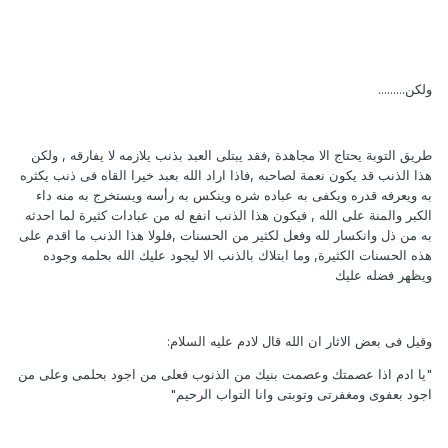
ولكن.........
طريق التوبة يحتاج الا مجاهدة ,فقد يبتلى العبد بذنب يلازمه لا يفارقه , ولكن
هذا الذنب قد يكون نعمة لصاحبه ,فاذا اراد الله بعبد خيرا القاه فى ذنب يكثره
به ويعرفه قدره ويكفى به عباده شره وينكس به رأسه ويستخرج به منه داء
الكبر والمنة على الله , فيكون هذا الذنب انفع له من عبادات كثيرة لما احدثه
به من ذل وانكسار لله وفعل لكثير من الحسنات ,فلولا هذا الذنب ما اقدم على
هذه الحسنات الكثيرة, وما ابتلاك بالذنب الا ليجود عليك الله بحلمه وجوده
ويظهر فضله عليك
وقيل فى بعض الاثار ان الله قال لادم عليه السلام:
"يا ادم اذا عصمتك وعصمت بنيك من الذنوب فعلى من اجود بحلمى وعلى من
اجود بعفوى ومغفرتى وتوبتى وانا التواب الرحيم"