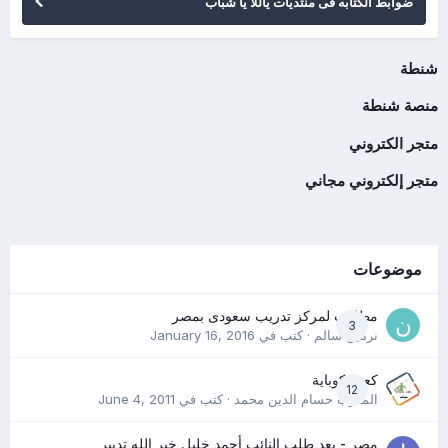
ضوابط الكتابه فى منتديات ياللا يا شباب
شنطة
منصة شنطة
متجر الكتروني
متجر إلكتروني مجاني
موضوعات
مطلوب لمركز تدريب سعودى بمصر
3
نرمين سالم
· كتب في
January 16, 2016
كعب كوباية
12
المدرب حسام الدين محمد
· كتب في
June 4, 2011
مصر - بعد طلب النائب أحمد خليل خير الله تدبير