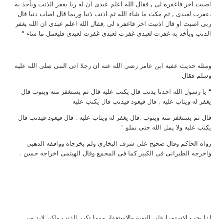
اصبت اخر فاغفره لى , فقال الله اعلم عبدى ان له ربا يغفر الذنب ويأخذ به
,غفرت لعبدى , ثم مكث ما شاء الله ثم اذنب ذنبا وربما قال اصاب ذنبا قال
ربى اصبت او قال اذنبت اخر فاغفره لى ,فقال الله اعلم عبدى ان الله يغفر
الذنب ويأخذ به غفرت لعبدى غفرت لعبدى غفرت لعبدى فليعمل ما شاء "
ومثله حديث عقبه ابن عامر رضى الله عنه ان رجلا اتى النبى صلى الله عليه
وسلم فقال
" يا رسول الله احدنا يذنب قال يكتب عليه قال ثم يستغفر منه ويتوب قال
يغفر له ويثاب عليه , قال فيعود فيذنب قال يكتب عليه
قال ثم يستغفر منه ويتوب ,قال يغفر له ويثاب عليه , قال فيعود فيذنب قال
يكتب عليه ولا يمل الله حتى تملو "
رواه الحاكم وقال صحيح على شرف البخارى ولم يخرجاه ووافقه الذهبى
واخرجه الطبرانى فى الكبير كما فى المجمع وقال الهيثمى اخراجه حسن .
لذا يجب الاستمرا على التوبة والاستغفار مهما تكرر الذنب ولكن لابد من