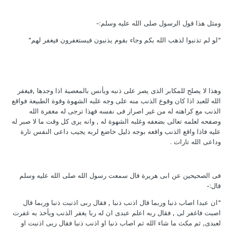
ومثل هذا قول الرسول صلى الله عليه وسلم:-
"لو لم تذنبوا لذهب الله بكم وجاء بقوم يذنبون فيستغفرون فيغفر لهم"
وهذا لا يصلح للمكابر الذى يصر على ذنبه ويأنس بالمعصية اذا وجدها ,فيغفر
الله للعبد اذا كان وقوع الذنب منه على وجه غلبه الشهوة وقوة الطبيعة فواقع
الذنب مع كراهته له من غير اصرار فى نفسه فهذا ترجى له مغفرة الله
وصفحه لعلمه تعالى بضعفه وغلبه الشهوة له , وانه يرى كل وقت ما لا صبر له
عليه فاذا واقع الذنب واقعه بوجه ذليل خاضع لربه يجيب داعى النفس تارة
وداعى الله تارات .
فى الصحيحين عن ابى هريرة قال سمعت رسول الله صلى الله عليه وسلم
قال:-
"ان عبدا اصاب ذنبا وربما قال اذنب ذنبا , فقال ربى اذنبت ذنبا وربما قال
اصبت فاغفر لى , فقال ربه اعلم عبدى ان له ربا يغفر الذنب ويأخذ به غفرت
لعبدى, ثم مكث ما شاء الله ثم اصاب ذنبا او اذنب ذنبا فقال ربى اذنبت او