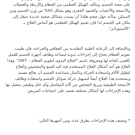
على صحة الجسم. ويتألف الهيكل العظمى من العظام والأربطة والعضلات
والأنسجة والأعصاب والعمود الفقرى وهو يشكل 60% من وزن الجسم ومن
الممكن بماأنه جهاز ضخم هكذا أن يسبب مشاكل صحية عديدة تنتقل إلى
مكان فى الجسم لذا فإن تقييم الهيكل العظمى هو أساس العلاج بـ
"الأستيوباثى".
وبالإضافة إلى الرعاية الطبية التقليدية من العقاقير والجراحة، فإن طبيب
تقويم العظام يحتاج إلى إجراءات يدوية ليساعد وظائف أجهزة الجسم للعمل
بأقصى كفاءة لها ومعروفة باسم "العلاج اليدوى لتقويم العظام - OMT". وهذا
العلاج هو أحد أشكال العلاج المستخدم فيه اليد للمنع والتشخيص والعلاج
لتقليل الآلام واستعادة الحركة وبالمثل مساعدة الجسم أن يعالج نفسه.
ويستخدم هذا العلاج أيضاً لتسهيل حركة سوائل الجسم واستعادة وظائف
الأنسجة الطبيعية ويريح الشخص من آلام المفاصل وأى خلل وظيفى متصل بها.
وهذه الإجراءات لها أشكال مختلفة تعتمد على احتياجات المريض.
* وتصنف هذه الإجراءات بطرق عدة، ومن أشهرها التالى: