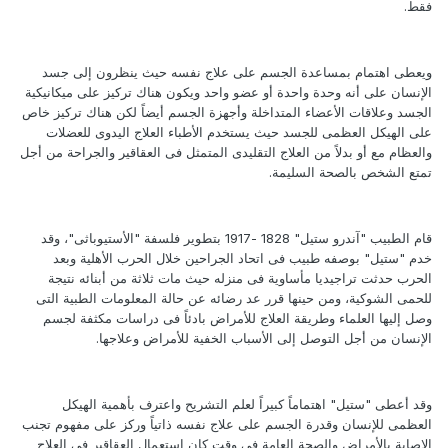
فقط.
ويعطى اهتمام بمساعدة الجسم على علاج نفسه حيث ينظرون إلى جسد
الإنسان على أنه وحدة واحدة أو عضو واحد ويكون هناك تركيز على ميكانيكية
الجسد وعلاقات الأعضاء المتداخلة وأجهزة الجسم أيضاً لكن هناك تركيز خاص
على الهيكل العظمى للجسد حيث يستخدم الأطباء العلاج اليدوى للعضلات
والعظام مع أو بدلاً من العلاج التقليدى المتمثل فى العقاقير والجراحة من أجل
تمتع الشخص بالصحة السليمة.
قام الطبيب "آندرو ستيل" 1828 -1917 بتطوير فلسفة "الأستيوباثى"، وقد
خدم "ستيل" بوصفه طبيب فى اتحاد الجراحين خلال الحرب الأهلية وبعد
الحرب حدثت تراجيديا مأساوية فى منزله حيث مات ثلاثة من أبنائه نتيجة
للحمى الشوكية، ومن حينها قرر عد رضائه عن حالة المعلومات الطبية التى
وصل إليها العلماء وطريقة العلاج للأمراض بادئاً فى دراسات مكثفة لجسم
الإنسان من أجل التوصل إلى الأسباب الخفية للأمراض وعلاجها.
وقد أعطى "ستيل" اهتماماً كبيراً لعلم التشريح واعترف بأهمية الهيكل
العظمى للإنسان وقدرة الجسم على علاج نفسه ذاتياً وركز على مفهوم تجنب
الإصابة بالأمراض والصحة العامة فى وقت كان استعمال العقاقير فى العلاج