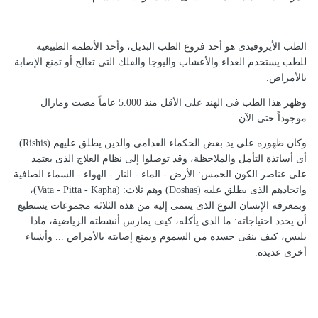
الطب الأيروفيدى هو أحد فروع الطب البديل، وأحد الأنظمة الطبيعية
للطب يستخدم الغذاء والأعشاب واليوجا والفلك التى تعالج أو تمنع الإصابة
بالأمراض.
وظهر هذا الطب فى الهند على الأقل منذ 5.000 عاماً مضت ومازال
موجوداً حتى الآن.
وكان ظهوره على يد بعض الحكماء القدامى والذين يطلق عليهم (Rishis)
أى أساتذة التأمل والملاحظة، وقد توصلوا إلى نظام العلاج الذى يعتمد
على عناصر الكون الخمس: الأرض - الماء - النار - الهواء - السماء الصافية
واتحادهم الذى يطلق عليه (Doshas) وهم ثلاث: (Vata - Pitta - Kapha)،
وبمعرفة الإنسان النوع الذى ينتمى إليه من هذه الثلاثة مجموعات يستطيع
أن يحدد احتياجاته: ما الذى يأكله، كيف يمارس أنشطته الرياضية، ماذا
يلبس، كيف ينقى جسده من السموم ويمنع إصابته بالأمراض ... وأشياء
أخرى عديدة.