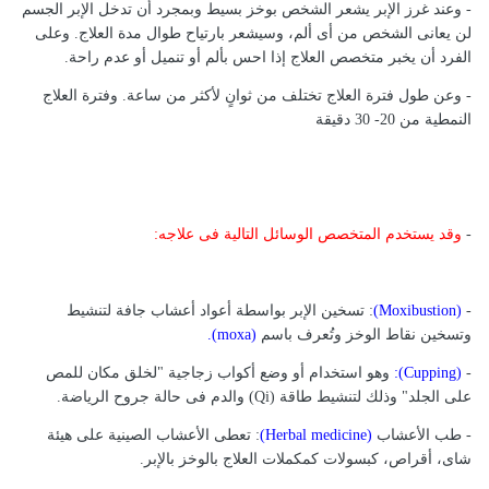
- وعند غرز الإبر يشعر الشخص بوخز بسيط وبمجرد أن تدخل الإبر الجسم
لن يعانى الشخص من أى ألم، وسيشعر بارتياح طوال مدة العلاج. وعلى
الفرد أن يخبر متخصص العلاج إذا احس بألم أو تنميل أو عدم راحة.
- وعن طول فترة العلاج تختلف من ثوانٍ لأكثر من ساعة. وفترة العلاج
النمطية من 20- 30 دقيقة
-
وقد يستخدم المتخصص الوسائل التالية فى علاجه:
-
(Moxibustion)
: تسخين الإبر بواسطة أعواد أعشاب جافة لتنشيط
وتسخين نقاط الوخز وتُعرف باسم
(moxa).
-
(Cupping):
وهو استخدام أو وضع أكواب زجاجية "لخلق مكان للمص
على الجلد" وذلك لتنشيط طاقة (Qi) والدم فى حالة جروح الرياضة.
- طب الأعشاب
(Herbal medicine)
: تعطى الأعشاب الصينية على هيئة
شاى، أقراص، كبسولات كمكملات العلاج بالوخز بالإبر.