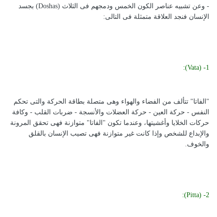
- وعن تشبيه عناصر الكون الخمس ودمجهم فى الثلاث (Doshas) بجسد
الإنسان فنجد العلاقة متمثلة فى التالى:
1- (Vata):
"الفاتا" تتألف من الفضاء والهواء وهى متصلة بطاقة الحركة والتى تحكم
النفس - حركة العين - حركة العضلات والأنسجة - ضربات القلب - وكافة
حركات الخلايا وأغشيتها، وعندما تكون "الفاتا" متوازنة فهى تحقق المرونة
والإبداع للشخص وإذا كانت غير متوازنة فهى تصيب الإنسان بالقلق
والخوف.
2- (Pitta):