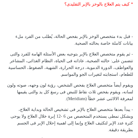
* كيف يتم العلاج بالوخز بالإبر التقليدى؟
- قبل بدء متخصص الوخز بالإبر بفحص الحالة، يُطلب من الفرد ملء
بيانات كاملة خاصة بحالته الصحية.
- ثم يقوم متخصص العلاج بالإبر بتوجيه بعض الأسئلة الهامة للفرد والتى
تتضمن على: حالته الصحية، عاداته فى الحياة، النظام الغذائى، المشاعر
والعواطف، الدورة الدموية، درجة الحرارة، الشهية، الضغوط، الحساسية
للطعام، استجابته لتغيرات الجو والمواسم.
ويقوم أيضاً متخصص العلاج بفحص الشخص، رؤية لون وجهه، صوته ولون
لسانه، ويقوم بفحص ثلاث نقاط للنبض فى رسغ كل يد والتى يقيمها
لمعرفة الالاثنى عشر خطاً (Meridians).
- يبدأ بعدها متخصص العلاج بالإبر فى تشخيص الحالة وبداية العلاج،
وبشكل نمطى يستخدم المتخصص من 6 -12 إبرة خلال العلاج ولا يوحى
كثرة عدد الإبر لتكثيف العلاج وإنما إلى اهمية إحلال الإبر فى الجسم
بطريقة دقيقة.