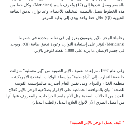
بالجسم ويصل عددها إلى (12) وتُعرف باسم (Meridians). وكل خط من
هذه الخطوط تتصل بالنظمة المختلفة للأعضاء، وعد توازن تدفق الطاقة
الحيوية (Qi) خلال خط واحد يؤدى إلى بداية المرض.
وعلماء الوخز بالإبر يقومون بغرز إبر فى نقاط محددة فى خطوط
(Meridians) لتؤثر على إستعادة التوازن وعودة تدفق طاقة (Qi)، ويوجد
فى جسم الإنسان ما يزيد على 1.000 نقطة للوخز بالإبر.
وفى عام 1997، تم إعادة تصنيف الإبر الصينية من "إبر معملية" مازالت
خاضعة للتجارب إلى "آداة طبية" بواسطة الولايات المتحدة الأمريكية -
منظمة الغذاء والدواء. وفى نفس العام أصدرت طالمؤسسة القومية
للصحة" بيان بالموافقة الجماعية على الإقرار بصلاحية الوخز بالإبر كعلاج
للعديد من الحالات الصحية مثل آلام مابعد الجراحات، والمعروف عنها أنها
من أفضل الطرق الآن لأنواع العلاج البديل (الطب البديل).
* كيف يعمل الوخز بالإبر الصينية؟