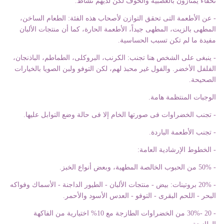
نحفاء يمتازون بالعصبية والخوف لكن لديهم نشاط.
- عن الأطعمة التى تحقق التوازن لأصحاب هذه الفئة: الطعام الساخن،
المطهى بالزيت، المطهى جيداً، الأطعمة الحارة، كما أن منتجات الألبان
مفيدة ما لم تكن تسبب الحساسية.
- ينبغى على الشخص هنا تجنب: الكرنب، البروكلى، الطماطم، الباذنجان،
الفلفل الأخضر. والفول غير محبذ لهم، لكن التوفو ولبن الصويا بالخيارات
الصحيحة.
الوجبات المنتظمة هامة.
- تجنب الخضراوات فى صورتها الخام إلا فى حالة وضع التوابل عليها.
- تجنب الأطعمة الباردة.
- الخطوط الإرشادية العامة:
- 50% من الحبوب الخالصة المطهية، وبعض أنواع الخبز.
- 20% بروتينات: بيض - منتجات الألبان - الطيور الداجنة - الأسماك وفواكه
البحر - اللحم البقرى - التوفو - العدس الأسود والأحمر.
- 20 -30% من الخضراوات الطازجة مع 10% اختيارية من الفاكهة