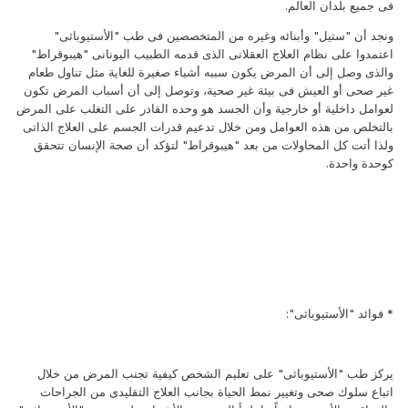
فى جميع بلدان العالم.
ونجد أن "ستيل" وأبنائه وغيره من المتخصصين فى طب "الأستيوباثى"
اعتمدوا على نظام العلاج العقلانى الذى قدمه الطبيب اليونانى "هيبوقراط"
والذى وصل إلى أن المرض يكون سببه أشياء صغيرة للغاية مثل تناول طعام
غير صحى أو العيش فى بيئة غير صحية، وتوصل إلى أن أسباب المرض تكون
لعوامل داخلية أو خارجية وأن الجسد هو وحده القادر على التغلب على المرض
بالتخلص من هذه العوامل ومن خلال تدعيم قدرات الجسم على العلاج الذاتى
ولذا أتت كل المحاولات من بعد "هيبوقراط" لتؤكد أن صحة الإنسان تتحقق
كوحدة واحدة.
* فوائد "الأستيوباثى":
يركز طب "الأستيوباثى" على تعليم الشخص كيفية تجنب المرض من خلال
اتباع سلوك صحى وتغيير نمط الحياة بجانب العلاج التقليدى من الجراحات