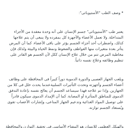
* وصف الطب "الأستيوباثى":
يعتبر طب "الأستيوباثى" جسم الإنسان على أنه وحدة معقدة من الأجزاء
المتداخلة. ولا تعمل الأعضاء والأجهزة كل بمفرده ولا ينبغى أن يتم علاجها
كذلك، واضطراب أحد أجزاء الجسم يؤثر على باقى الأعضاء. كما أن المرض
يتأثر بعدة متغيرات منها العواطف والضغوط ونمط الحياة والبيئة ولذلك فإن
مخاطبة المرض تتم من خلال علاج الإنسان ككل لأن الجسم هو القادر على
تنظيم وظائفه وعلاج نفسه ذاتياً.
ويلعب الجهاز العصبى والدورة الدموية دوراً كبيراً فى المحافظة على وظائف
أعضاء الجسم وأجهزته وتحدث التأثيرات السلبيةعندما يحدث خلل فى كلا من
الجهازين. وإذا تم علاجه فهذا سيساعد الجسم أن يعالج نفسه بإعادة التدفق
الدموى للمناطق المتأثرة أو المصابة. كما أن الإمداد الدموى سيكون قادراً
على توصيل المواد الغذائية وتدعيم الجهاز المناعى، وإشارات الأعصاب تقوى
ويُستعاد الجسم توازنه.
والهيكل العظمى للإنسان هو المفتاح الأساسى فى تحقيق التوازن والمحافظة