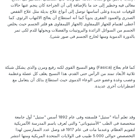
مغالى فيه وخطير إلى حد ما بالإضافة إلى أن الجراحة كان ينجم عنها حالات
للوفيات عديدة وعلى أساسها توصل إلى أنواع علاج بديلة مثل علاج القفص
الصدرى والعمود الفقرى يدوياً كما أنه استطاع أن يعالج الالتهاب الرئوى. كما
أعطى اهتمام للجهاز الليمفاوى (الجهاز الليمفاوى هو فلتر الجسم حيث يخلص
الجسم من السوائل الزائدة والبروتينات والفضلات ويحولها للدم لكى تمر
بالدورة الدموية ومنها لخارج الجسم فى صور شتى).
كما قام بعلاج (Fasica) وهو النسيج القوى لكنه رفيع ومرن والذى يشكل شبكة
ثلاثية الأبعاد تمتد من الرأس حتى القدم، هذا النسيج يغلف كل عضلة وعظمة
وعصب وغدة وعضو حتى الوعاء الدموى حيث استطاع بذلك أن يتعامل مع
اضطرابات أخرى عديدة.
وقد تعلم أبناء "ستيل" فلسفته وفى عام 1892 أسس "ستيل" أول جامعة
متخصصة فى الطب "الأستيوباثى" والتى تُعرف باسم المدرسة الألمريكية
لتقويم العظام. وعندما مات فى عام 1917 قد وصل عدد الممارسين لهذا
التخصصص حوالى 5.000 طبيب فى الولايات المتحدة المريكية ومنها انتشر