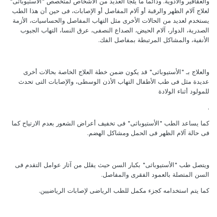
والعقاقير والأدوية. ودائماً ما يلجأ العديد من الأشخاص لمتخصص "الأستيوباثى"
لعلاج آلام الظهر والرقبة أو آلام المفاصل أو الإصابات، فى حين أن هذا الطب
يستخدم لعديد من الحالات الأخرى مثل التهاب المفاصل والحساسيات، الأزمة
الصدرية، الدوار، آلام الحيض، الصداع النصفى، عرق النسا، التهاب الجيوب
الأنفية، والمشاكل المرتبطة بمفاصل الفك.
والعلاج بـ "الأستيوباثى" قد يكون ضمن خطة العلاج الخاصة بحالات أخرى
عديدة مثل فى طب الأطفال التهاب الأذن الوسطى، والإصابات التى تحدث
للمولود أثناء الولادة
.
كما يساعد الطب "الأستيوباثى" فى تخفيف أعراض الشعور بعدم الارتياح كما
فى حالة آلام الظهر فى الحمل ومشاكل الهضم.
ويتصل طب "الأستيوباثى" بكبار السن حيث يقلل من آثار عوامل التقدم فى
السن المتصلة بالعمود الفقرى والمفاصل.
كما يتم استخدامه كجزء مكمل للطب الرياضى لإصابات الرياضيين.