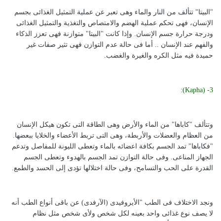
"البيتا" تتألف من النار والماء وهى تعبر عن عملية التمثيل الغذائى بجسم
الإنسان، فهى تحكم عملية الهضم والامتصاص والتغذية والتمثيل الغذائى
ودرجة حرارة جسم الإنسان. وإذا كانت "البيتا" متوازنة فهى تعزز الذكاء
والفهم عند الإنسان .. أما فى حالة عدم التوازن فهى تثير صفات غير
حميدة فيه مثل الكره والغيرة والغضب.
3- (Kapha):
وتتألف "كاباها" من الماء والأرض وهى الطاقة التى تكون هيكل الإنسان
من العظام والعضلات والأربطة، وهى التى تربط الأعضاء والخلايا ببعضها.
"فكاباها" تمد الجسم بكافة اعضائه بالماء وتعطى الليونة للمفاصل وتدعم
الجهاز المناعى. وفى حالة التوازن تمد الجسم بالهدوء وتعطى الجسم
القدرة على الحب والتسامح، وفى حالة اختلالها تؤدى إلى الحسد والطمع.
ونجد الاختلاف فى الطب "الأيروفيدى (الآرفدى) عن باقى أنواع الطب أنه
لا يصف نوع غذائى واحد بعينه لكل شخص ولأى شخص مثل نظام