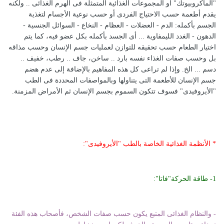
"الماكروبيوتك" أو المجموعات الغذائية المتمثلة فى الهرم الغذائى .. ولكنه
يقدم أطعمة حسب الاحتياج الفردى أو حسب نوعية الأجسام لتغذية
الجسم بأكمله: الدم - العضلات - العظام - النخاع - السوائل الجنسية -
الدهون - الغدد الليمفاوية ... أى الجسد بأكمله بكل عضو فيه، كما يتم
اختيار الطعام حسب تحقيقه للتوازن لعمليات جسم الإنسان وحسب مذاقه
بل وحسب صفات الغذاء نفسه بارد .. ساخن، جاف .. رطب، خفيف ..
دسم ... الخ. وإذا لم تراعى كل هذه المفاهيم بالإضافة إلى عدم هضم
جسم الإنسان للأطعمة التى يتناولها وبالمواصفات المحددة فى الطب
"الأيروفيدى" فسوف تتكون السموم بجسم الإنسان ثم الأمراض المزمنة.
* الأنظمة الغذائية الخاصة بالطب "الأيروفيدى":
1- طاقة الحركة"فاتا":
- والنظام الغذائى المتبع يكون حسب صفات الشخص، فأصحاب هذه الفئة