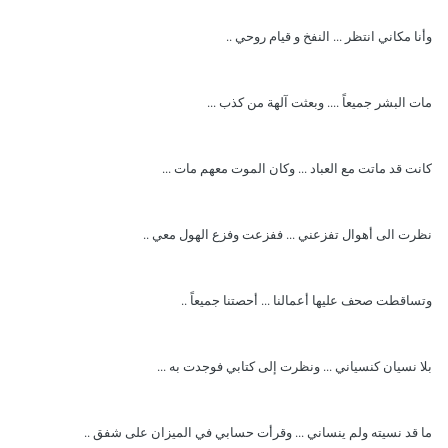
وأنا مكاني انتظر ... النفخ و قيام روحي ..
مات البشر جميعاً .... وبعثت آلهة من كذب ...
كانت قد ماتت مع العباد ... وكان الموت معهم مات ...
نظرت الى أهوال تفزعني ... ففزعت وفزع الهول معي ..
وتساقطت صحف عليها أعمالنا ... أحصتنا جميعاً ..
بلا نسيان كنسياني ... ونظرت إلى كتابي فوجدت به ...
ما قد نسيته ولم ينساني ... وقرأت حسابي في الميزان على شفق ..