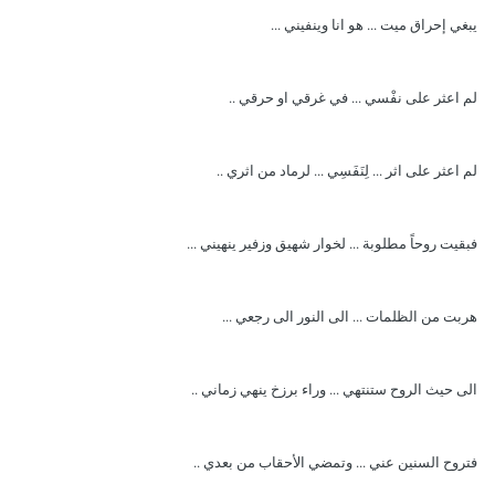
يبغي إحراق ميت ... هو انا وينفيني ...
لم اعثر على نفْسي ... في غرقي او حرقي ..
لم اعثر على اثر ... لِنَفَسِي ... لرماد من اثري ..
فبقيت روحاً مطلوبة ... لخوار شهيق وزفير ينهيني ...
هربت من الظلمات ... الى النور الى رجعي ...
الى حيث الروح ستنتهي ... وراء برزخ ينهي زماني ..
فتروح السنين عني ... وتمضي الأحقاب من بعدي ..