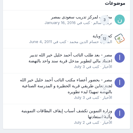
موضوعات
مطلوب لمركز تدريب سعودى بمصر
3
نرمين سالم
· كتب في
January 16, 2016
كعب كوباية
12
المدرب حسام الدين محمد
· كتب في
June 4, 2011
مصر - بعد طلب النائب أحمد خليل خير الله تدبير
0
اعتماد مالي لتطوير مدخل قرية سند واحد بالنهضة
الأخبار
· كتب في
July 3
مصر - بحضور أعضاء مكتب النائب أحمد خليل خير الله
لجنة تعاين طريقي قرية الحظيرة و المدرسة الصناعية
0
بالنهضة تمهيدًا لبدء تطويره
الأخبار
· كتب في
July 3
وزارة التموين تكشف أسباب إيقاف البطاقات التموينية
0
وآلية استعادتها
الأخبار
· كتب في
July 2