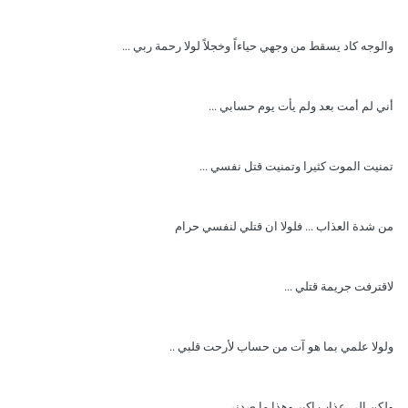
والوجه كاد يسقط من وجهي حياءاً وخجلاً لولا رحمة ربي ...
أني لم أمت بعد ولم يأت يوم حسابي ...
تمنيت الموت كثيرا وتمنيت قتل نفسي ...
من شدة العذاب ... فلولا ان قتلي لنفسي حرام
لاقترفت جريمة قتلي ...
ولولا علمي بما هو آت من حساب لأرحت قلبي ..
ولكن الى عذاب اكبر وهذا ما صدني ...