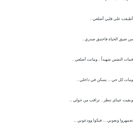
أطبقت على قلبي أضلعي ..
من ضيق الحياة فاختنق صدري ..
فمات النفس شهيداً .. وماتت أضلعي ..
ومات كل حي ... يسكن في داخلي ..
وبقيت عيناي تنظر .. تراقب من حولي ...
تجمهروا ونعوني .... فبكوا وودعوني ...