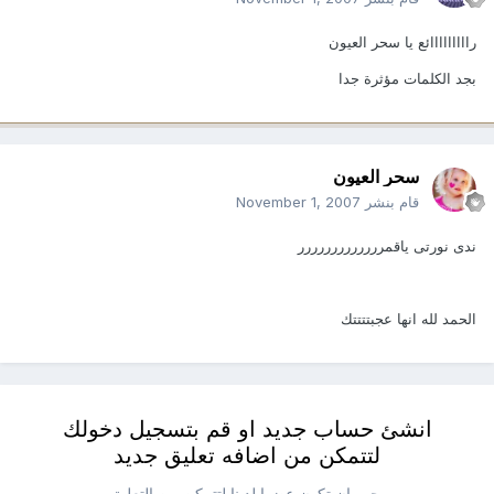
رااااااااائع يا سحر العيون
بجد الكلمات مؤثرة جدا
سحر العيون
قام بنشر
November 1, 2007
ندى نورتى ياقمررررررررررررر
الحمد لله انها عجبتتتتك
انشئ حساب جديد او قم بتسجيل دخولك
لتتمكن من اضافه تعليق جديد
يجب ان تكون عضوا لدينا لتتمكن من التعليق