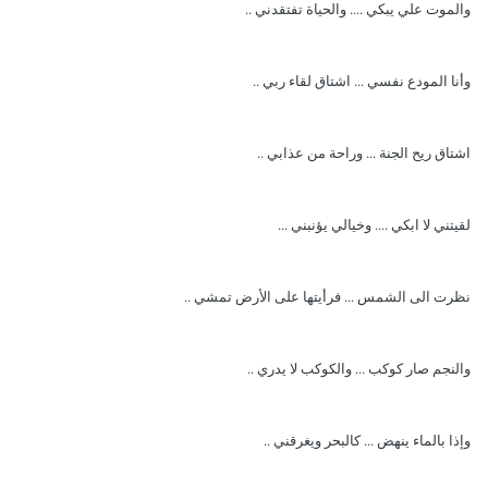
والموت علي يبكي .... والحياة تفتقدني ..
وأنا المودع نفسي ... اشتاق لقاء ربي ..
اشتاق ريح الجنة ... وراحة من عذابي ..
لقيتني لا ابكي .... وخيالي يؤنبني ...
نظرت الى الشمس ... فرأيتها على الأرض تمشي ..
والنجم صار كوكب ... والكوكب لا يدري ..
وإذا بالماء ينهض ... كالبحر ويغرقني ..