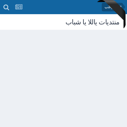
الشعر والأدب
منتديات ياللا يا شباب