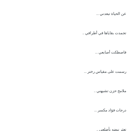
عن الحياة تبعدني ...
تجمدت بقاياها في أطرافي ..
فاصطكت أصابعي ...
رسمت على مقياس رختر ...
ملامح حزن تشبهني ..
درجات فؤاد مكسر ...
تعثر نبضه بأضلعي ..