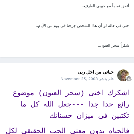
أتفق تماماً مع حبيبى العارف..
حتى فى حالة لو أن هذا الشخص جرحنا فى يوم من الأيام..
شكراً سحر العيون..
حياتى من اجل ربى
قام بنشر
November 25, 2008
اشكرك اختى (سحر العيون) موضوع
رائع جدا جدا ---جعل الله كل ما
تكتبين فى ميزان حسناتك
فالحياه بدون معنى الحب الحقيقى لكل