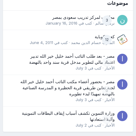
موضوعات
مطلوب لمركز تدريب سعودى بمصر
3
نرمين سالم
· كتب في
January 16, 2016
كعب كوباية
12
المدرب حسام الدين محمد
· كتب في
June 4, 2011
مصر - بعد طلب النائب أحمد خليل خير الله تدبير
0
اعتماد مالي لتطوير مدخل قرية سند واحد بالنهضة
الأخبار
· كتب في
July 3
مصر - بحضور أعضاء مكتب النائب أحمد خليل خير الله
لجنة تعاين طريقي قرية الحظيرة و المدرسة الصناعية
0
بالنهضة تمهيدًا لبدء تطويره
الأخبار
· كتب في
July 3
وزارة التموين تكشف أسباب إيقاف البطاقات التموينية
0
وآلية استعادتها
الأخبار
· كتب في
July 2