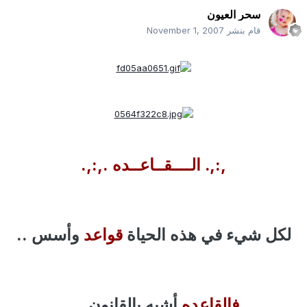
سحر العيون
قام بنشر
November 1, 2007
,:,. الــــقــاعــده .,:,.
لكل شيء في هذه الحياة
قواعد
وأسس ..
فالقاعده
أشبه بالقانون ...