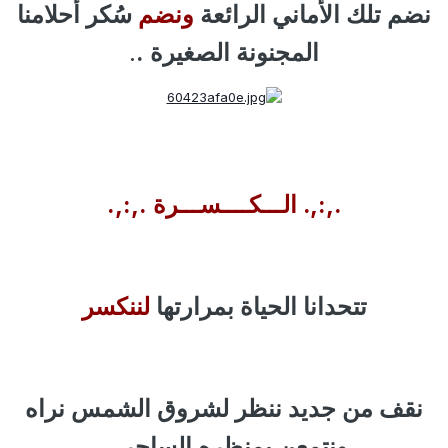
نضم تلك الأماني الرائعة
ونضم
سُكر أحلامنا
المجنونة الصغيرة .
.
.,:,. الـــكــــســـرة .,:,.
تتحدانا الحياة بمرارتها
لننكسر
نقف من جديد ننظر لشروق الشمس نراه
ونتمعن بمنظره الساحر ..