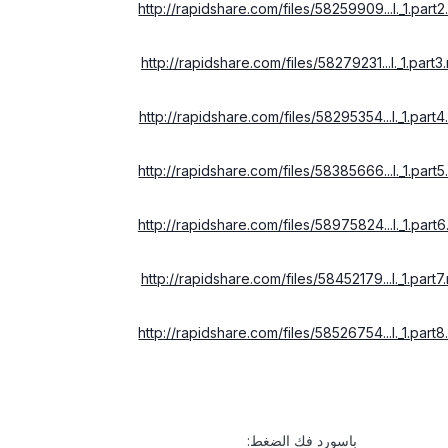
http://rapidshare.com/files/58259909...l._1.part2.
http://rapidshare.com/files/58279231...l._1.part3.
http://rapidshare.com/files/58295354...l._1.part4.
http://rapidshare.com/files/58385666...l._1.part5.
http://rapidshare.com/files/58975824...l._1.part6
http://rapidshare.com/files/58452179...l._1.part7.
http://rapidshare.com/files/58526754...l._1.part8.
باسورد فك الضغط: