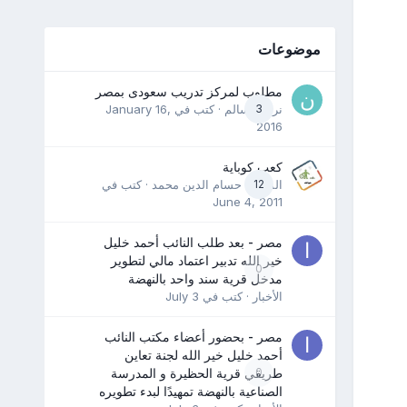
موضوعات
مطلوب لمركز تدريب سعودى بمصر
3
نرمين سالم
· كتب في
January 16,
2016
كعب كوباية
12
المدرب حسام الدين محمد
· كتب في
June 4, 2011
مصر - بعد طلب النائب أحمد خليل
خير الله تدبير اعتماد مالي لتطوير
0
مدخل قرية سند واحد بالنهضة
الأخبار
· كتب في
July 3
مصر - بحضور أعضاء مكتب النائب
أحمد خليل خير الله لجنة تعاين
0
طريقي قرية الحظيرة و المدرسة
الصناعية بالنهضة تمهيدًا لبدء تطويره