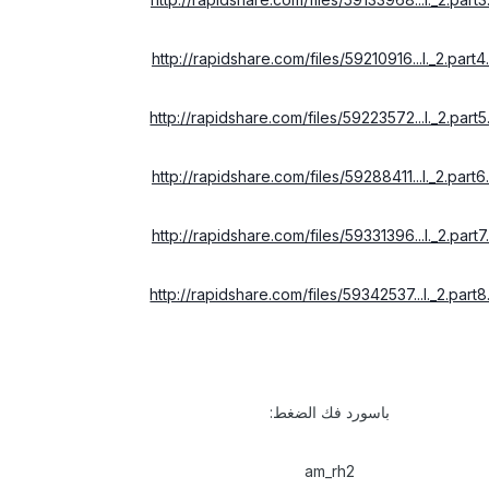
http://rapidshare.com/files/59210916...l._2.part4.
http://rapidshare.com/files/59223572...l._2.part5
http://rapidshare.com/files/59288411...l._2.part6.
http://rapidshare.com/files/59331396...l._2.part7.
http://rapidshare.com/files/59342537...l._2.part8
باسورد فك الضغط:
am_rh2