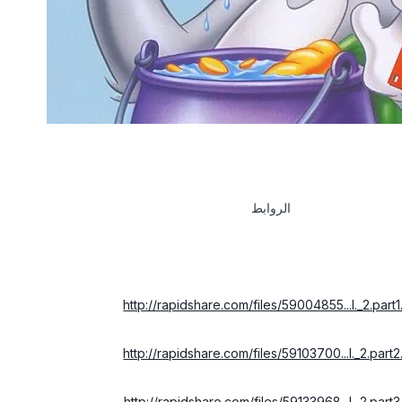
الروابط
http://rapidshare.com/files/59004855...l._2.part1
http://rapidshare.com/files/59103700...l._2.part2
http://rapidshare.com/files/59133968...l._2.part3