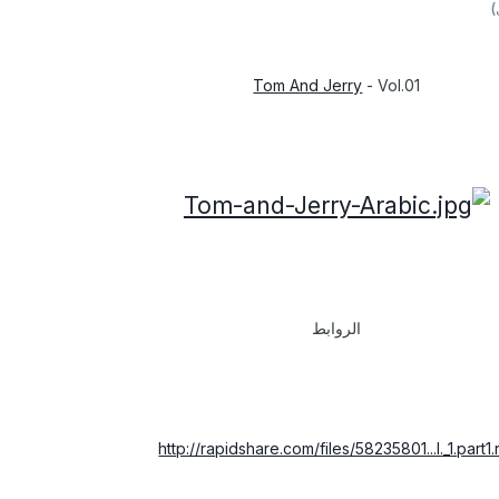
)
Tom And Jerry
- Vol.01
الروابط
http://rapidshare.com/files/58235801...l._1.part1.