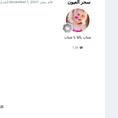
سحر العيون
قام بنشر
November 1, 2007
(تعديل
شباب ياللا يا شباب
1.3k
rar