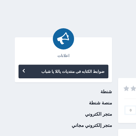
اعلانات
ضوابط الكتابه فى منتديات ياللا يا شباب
شنطة
منصة شنطة
0
متجر الكتروني
متجر إلكتروني مجاني