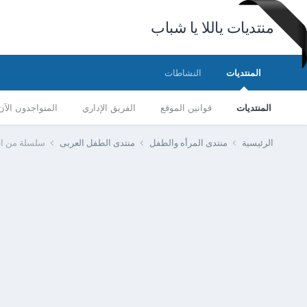
منتديات ياللا يا شباب
المنتديات
النشاطات
المنتديات
قوانين الموقع
الفريق الإداري
المتواجدون الآن
الرئيسية
منتدى المرأه والطفل
منتدى الطفل العربى
سلسلة من افلام Tom & jerry بروابط م