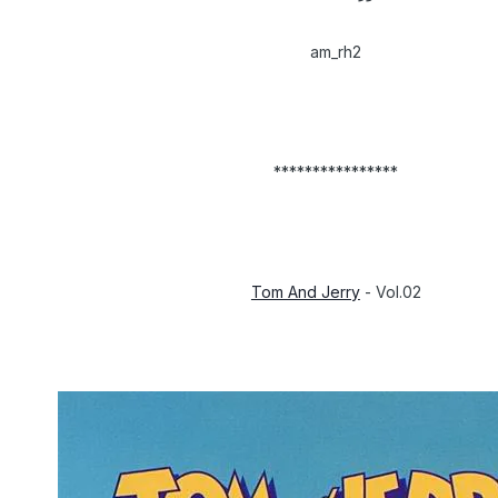
am_rh2
****************
Tom And Jerry
- Vol.02