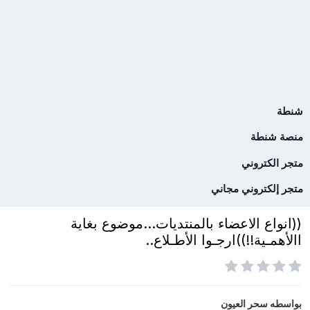
شنطة
منصة شنطة
متجر الكتروني
متجر إلكتروني مجاني
((انواع الاعضاء بالمنتديات...موضوع بغاية
االأهمـية!!))ارجـوا الأطـلاع..
بواسطه
سحر العيون