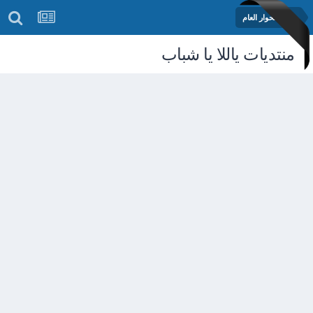
منتدى الحوار العام
منتديات ياللا يا شباب