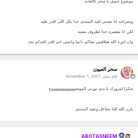
موضوع جميل يا سحر كالعاده
وبصراحه انا نفسى افيد المنتدى جدا بكل اللى اقدر عليه
لكن انا مقصرة جدا لظروف معينه
وان اشء الله هتلاقينى معاكم دايما واتمنى انى اقدر افيدكم بجد
سحر العيون
قام بنشر
November 1, 2007
شكرا لمرورك يا ندى نورتى الموضوووووووووووووع
بازن الله كلنا نتفاعل ونفيد المنتدى
ABOTASNEEM