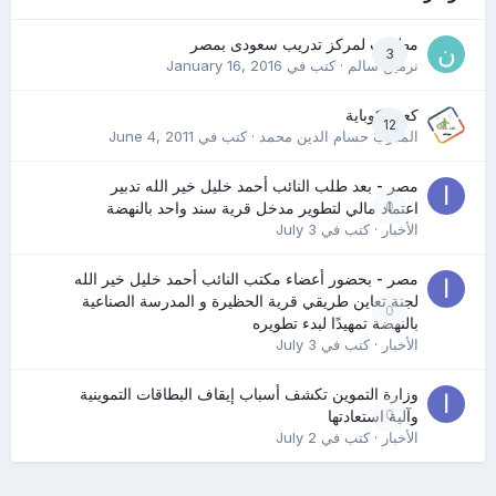
مطلوب لمركز تدريب سعودى بمصر
3
نرمين سالم
· كتب في
January 16, 2016
كعب كوباية
12
المدرب حسام الدين محمد
· كتب في
June 4, 2011
مصر - بعد طلب النائب أحمد خليل خير الله تدبير
0
اعتماد مالي لتطوير مدخل قرية سند واحد بالنهضة
الأخبار
· كتب في
July 3
مصر - بحضور أعضاء مكتب النائب أحمد خليل خير الله
لجنة تعاين طريقي قرية الحظيرة و المدرسة الصناعية
0
بالنهضة تمهيدًا لبدء تطويره
الأخبار
· كتب في
July 3
وزارة التموين تكشف أسباب إيقاف البطاقات التموينية
0
وآلية استعادتها
الأخبار
· كتب في
July 2