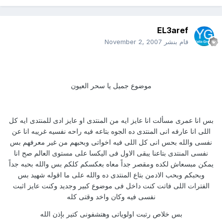
EL3aref
قام بنشر
November 2, 2007
موضوع جميل يا سحر العيون
بس انا عمرى مسألت انا عايز ايه من المنتدى او عايز ادى للمنتدى ايه كل
اللى انا عارفه انى المنتدى ده الجوه بتاعه فيه راحه نفسيه غريبه انا عن
نفسى والله بحس انى كل اللى فيه اخواتى وبحبهم من غير معرفهم بس
نفسى المنتدى بتاعنا يبقى الاول فى اليكسا على مستوى العالم صح انا
يمكن مبسعاش لكده ومقصر جداً معاه بعكسكم كلكم بس والله بحبه جداً
وبحبكم وبحب الادمن بتاع المنتدى ده والله على ما اقوله شهيد بس
الفترات اللى فاتت كنت داخل فى موضوع كبير وجديد وكنت عايز اثبت
نفسى فيه وكان واخد وقتى كله
بس خلاص رتبت اولوياتى وهتشفونى كتير بإذن الله