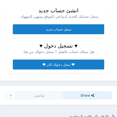
انشئ حساب جديد
سجل حسابك الجديد لدينا في الموقع بمنتهي السهوله .
سجل حساب جديد
♥ تسجيل دخول ♥
هل تمتلك حساب بالفعل ؟ سجل دخولك من هنا.
♥ سجل دخولك الان ♥
Share
متابعين
0
الذهاب الي قائمه المواضيع