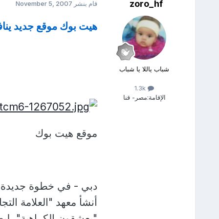
zoro_hf
قام بنشر
November 5, 2007
هيت بوك موقع جديد ين
شباب ياللا يا شباب
1.3k
الإقامة:
مصر- قنا
موقع هيت بوك
دبي - في خطوة جديدة ل
أنشأ معهد "العلامة التجاري
"يعشقون الكراهية"، لي