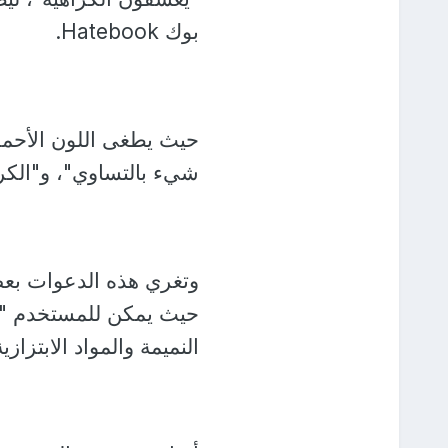
بوك Hatebook.
حيث يطغى اللون الأحمر
شيء بالتساوي"، و"الكره
وتغري هذه الدعوات بع
حيث يمكن للمستخدم "أ
النميمة والمواد الابتزا