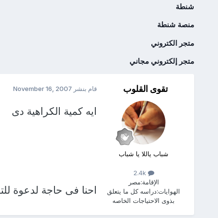
شنطة
منصة شنطة
متجر الكتروني
متجر إلكتروني مجاني
تقوى القلوب
قام بنشر
November 16, 2007
ايه كمية الكراهية دى
شباب ياللا يا شباب
2.4k
الإقامة:
مصر
احنا فى حاجة لدعوة لل
الهوايات:
دراسه كل ما يتعلق
بذوى الاحتياجات الخاصه