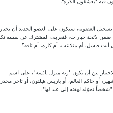
ن فيه "يعشقون الكره".
 تسجيل العضوية، سيكون على العضو الجديد أن يختار
ن ضمن لائحة خيارات، فتعريف المشترك عن نفسه تك
هل أنت فاشل، أم متلاعب، أم كاره، أم تافه؟
لاختيار بين أن تكون "ربة منزل يائسة"، على اسم
ير، أو حاكم العالم، أو باريس هيلتون، أو تاجر مخدر
"شخصاً تحوّله لهفته إلى عبد لها".