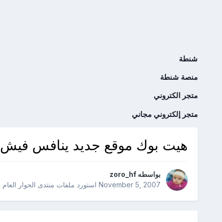
شنطة
منصة شنطة
متجر الكتروني
متجر إلكتروني مجاني
هيت بوك موقع جديد ينافس فيش 
بواسطه
zoro_hf
November 5, 2007
استورد ملفات
منتدى الحوار العام