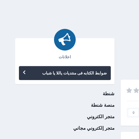
اعلانات
ضوابط الكتابه فى منتديات ياللا يا شباب
شنطة
منصة شنطة
0
متجر الكتروني
متجر إلكتروني مجاني