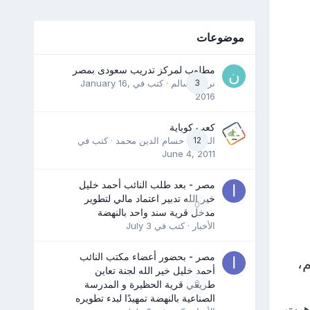
موضوعات
مطلوب لمركز تدريب سعودى بمصر
3
نرمين سالم
· كتب في
January 16,
2016
كعب كوباية
12
المدرب حسام الدين محمد
· كتب في
June 4, 2011
مصر - بعد طلب النائب أحمد خليل
خير الله تدبير اعتماد مالي لتطوير
0
مدخل قرية سند واحد بالنهضة
الأخبار
· كتب في
July 3
مصر - بحضور أعضاء مكتب النائب
،
أحمد خليل خير الله لجنة تعاين
0
طريقي قرية الحظيرة و المدرسة
الصناعية بالنهضة تمهيدًا لبدء تطويره
هيت