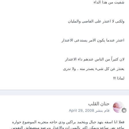
شفيت من هذا الداء
ولكنى لا اعتذر على الفاضى والمليان
اعتذر عندما يكون الامر يستدعى الاعتذار
لان كثيراً من الناس عندهم داء الاعتذار
يعتذر عن كل شىء يصدر منه .. ولا ندرى
لماذا !!!
حنان القلب
قام بنشر
April 29, 2008
فعلا انا اسفه بتهد جبال وبتخمد براكين ودي حاجه متجربه الموضوع حواره
بياخد نص ساعه ويمكن اكتر بالمبررات والاعذار وبرضه مبتصفاش النفوس