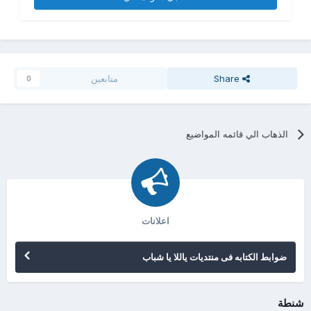
Share
متابعين
0
الذهاب الي قائمه المواضيع
اعلانات
ضوابط الكتابه فى منتديات ياللا يا شباب
شنطة