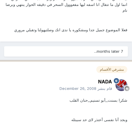
انما اول ما تتقال انا اسفه ليها مفعووول السحر في دقيقه الحوار ينتهي وبرضا
تام
فعلا الموضوع جميل جدا ومشكوره يا ندى انك وصلتيهولنا وتقبلي مروري
7 months later...
مشرفي الأقسام
NADA
قام بنشر
December 26, 2008
شكرا بسنت,,أبو تسنيم,,حنان القلب
وبجد أنا نفسى أعتذر لاى حد سببتله