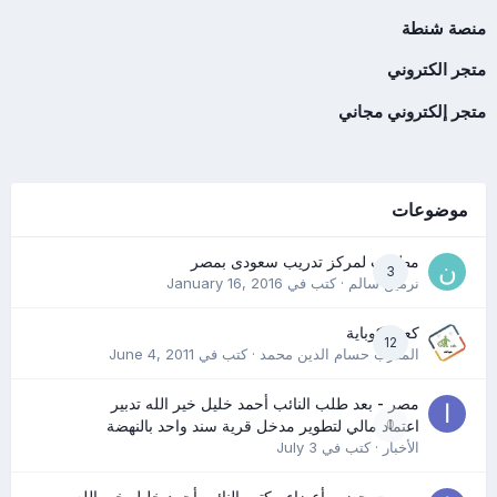
منصة شنطة
متجر الكتروني
متجر إلكتروني مجاني
موضوعات
مطلوب لمركز تدريب سعودى بمصر
3
نرمين سالم
· كتب في
January 16, 2016
كعب كوباية
12
المدرب حسام الدين محمد
· كتب في
June 4, 2011
مصر - بعد طلب النائب أحمد خليل خير الله تدبير
0
اعتماد مالي لتطوير مدخل قرية سند واحد بالنهضة
الأخبار
· كتب في
July 3
مصر - بحضور أعضاء مكتب النائب أحمد خليل خير الله