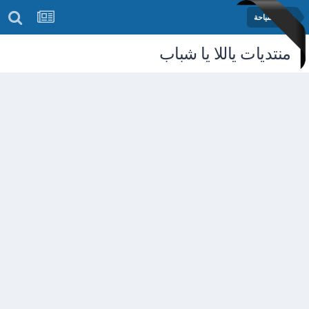
خمسة سياحة
منتديات ياللا يا شباب