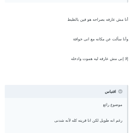
أنا مش عارفه بصراحه هو فين بالظبط
وأنا سألت عن مكانه مع انى خوافة
إلا إنى مش عارفه ليه هموت وادخله
اقتباس
موضوع رائع
رغم انه طويل لكن انا قريته كله لأنه شدنى