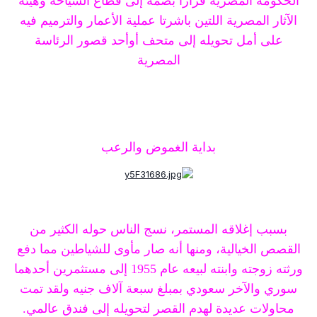
الحكومة المصرية قراراً بضمه إلى قطاع السياحة وهيئة
الآثار المصرية اللتين باشرتا عملية الأعمار والترميم فيه
على أمل تحويله إلى متحف أوأحد قصور الرئاسة
المصرية
بداية الغموض والرعب
بسبب إغلاقه المستمر، نسج الناس حوله الكثير من
القصص الخيالية، ومنها أنه صار مأوى للشياطين مما دفع
ورثته زوجته وابنته لبيعه عام 1955 إلى مستثمرين أحدهما
سوري والآخر سعودي بمبلغ سبعة آلاف جنيه ولقد تمت
محاولات عديدة لهدم القصر لتحويله إلى فندق عالمي.