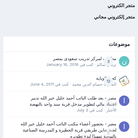
متجر الكتروني
متجر إلكتروني مجاني
موضوعات
مطلوب لمركز تدريب سعودى بمصر
3
نرمين سالم
· كتب في
January 16, 2016
كعب كوباية
12
المدرب حسام الدين محمد
· كتب في
June 4, 2011
مصر - بعد طلب النائب أحمد خليل خير الله تدبير
0
اعتماد مالي لتطوير مدخل قرية سند واحد بالنهضة
الأخبار
· كتب في
July 3
مصر - بحضور أعضاء مكتب النائب أحمد خليل خير الله
لجنة تعاين طريقي قرية الحظيرة و المدرسة الصناعية
0
بالنهضة تمهيدًا لبدء تطويره