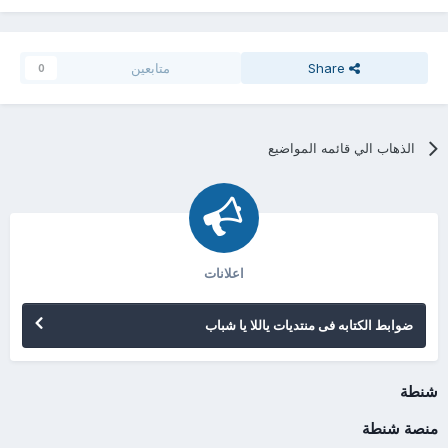
Share
متابعين
0
الذهاب الي قائمه المواضيع
اعلانات
ضوابط الكتابه فى منتديات ياللا يا شباب
شنطة
منصة شنطة