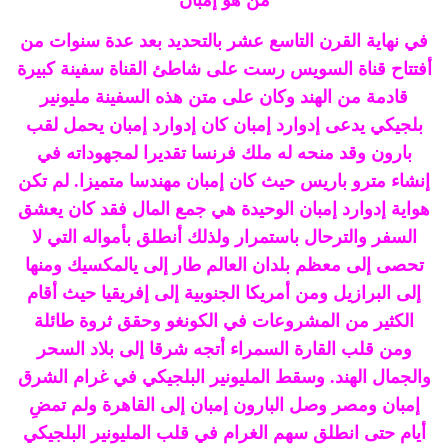
من هو إمبان
في نهاية القرن التاسع عشر بالتحديد بعد عدة سنوات من
أفتتاح قناة السويس رست على شاطئ القناة سفينة كبيرة
قادمة من الهند وكان على متن هذه السفينة مليونير
بلجيكي يدعى إدوارد إمبان كان إدوارد إمبان يحمل لقب
بارون وقد منحه له ملك فرنسا تقديرا لمجهوداته في
إنشاء مترو باريس حيث كان إمبان مهندسا متميزا. لم تكن
هواية إدوارد إمبان الوحيدة هي جمع المال فقد كان يعشق
السفر والترحال باستمرار ولذلك أنطلق بأمواله التي لا
تحصى إلى معظم بلدان العالم طار إلى يالمكسيك ومنها
إلى البرازيل ومن أمريكا الجنوبية إلى إفريقيا حيث أقام
الكثير من المشروعات في الكونغو وحقق ثروة طائلة
ومن قلب القارة السمراء أتجه شرقا إلى بلاد السحر
والجمال الهند. وسقط المليونير البلجيكي في غرام الشرق
إمبان ومصر وصل البارون إمبان إلى القاهرة ولم تمضِ
أيام حتى انطلق سهم الغرام في قلب المليونير البلجيكي