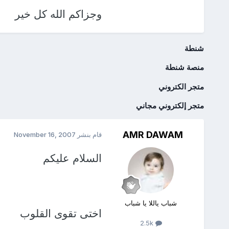
وجزاكم الله كل خير
شنطة
منصة شنطة
متجر الكتروني
متجر إلكتروني مجاني
AMR DAWAM
قام بنشر
November 16, 2007
السلام عليكم
شباب ياللا يا شباب
اختى تقوى القلوب
2.5k