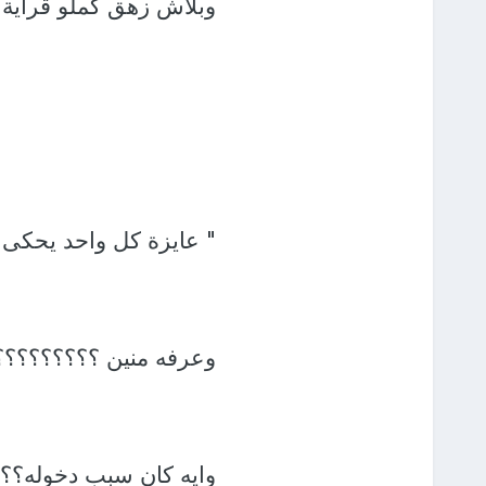
وبلاش زهق كملو قراية 
" عايزة كل واحد يحكى
وعرفه منين ؟؟؟؟؟؟؟؟
وايه كان سبب دخوله؟؟