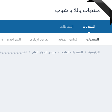
منتديات ياللا يا شباب
المنتديات
النشاطات
المنتديات
قوانين الموقع
الفريق الإداري
المتواجدون الآن
الرئيسية
المنتديات العامه
منتدى الحوار العام
اعترررررررررررررر