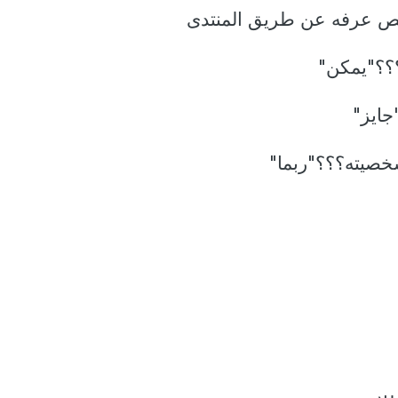
ص عرفه عن طريق المنتدى
؟؟"يمكن"
جايز"
خصيته؟؟؟"ربما"