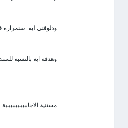
ودلوقتى ايه استمراره 
وهدفه ايه بالنسبة للم
مستنية الاجابببببببببببببة