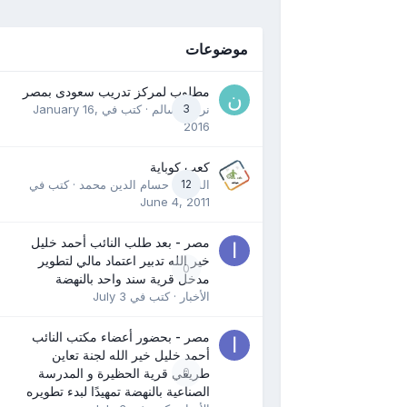
موضوعات
مطلوب لمركز تدريب سعودى بمصر
3
نرمين سالم
· كتب في
January 16,
2016
كعب كوباية
12
المدرب حسام الدين محمد
· كتب في
June 4, 2011
مصر - بعد طلب النائب أحمد خليل
خير الله تدبير اعتماد مالي لتطوير
0
مدخل قرية سند واحد بالنهضة
الأخبار
· كتب في
July 3
مصر - بحضور أعضاء مكتب النائب
أحمد خليل خير الله لجنة تعاين
0
طريقي قرية الحظيرة و المدرسة
الصناعية بالنهضة تمهيدًا لبدء تطويره