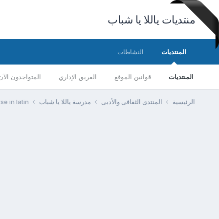
منتديات ياللا يا شباب
المنتديات
النشاطات
المنتديات
قوانين الموقع
الفريق الإداري
المتواجدون الآن
الرئيسية
المنتدى الثقافى والأدبى
مدرسة ياللا يا شباب
se in latin