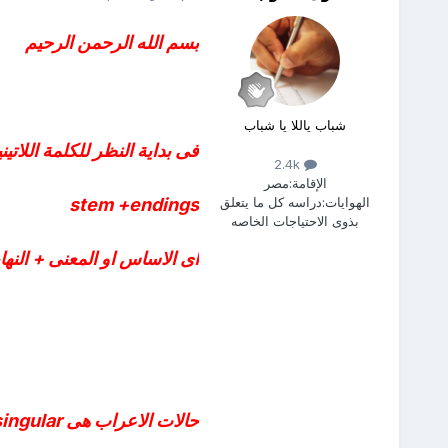
بسم الله الرحمن الرحيم
شباب ياللا يا شباب
فى بداية النظر للكلمة اللاتين
2.4k
الإقامة:
مصر
الهوايات:
دراسه كل ما يتعلق
stem +endings
بذوى الاحتياجات الخاصه
اى الاساس او المعنى + النهاي
حالات الاعراب هى singular و plural