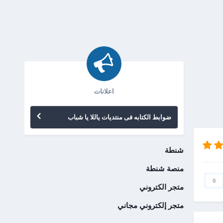
اعلانات
ضوابط الكتابه فى منتديات ياللا يا شباب
شنطة
منصة شنطة
0
متجر الكتروني
متجر إلكتروني مجاني