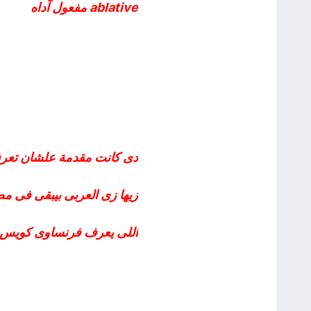
ablative مفعول آداه
دى كانت مقدمة علشان تعرفوا 
زيها زى العربى بيبقى فى مض
اللى يعرف فرنساوى كويس هو