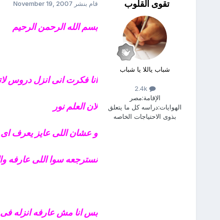
تقوى القلوب
قام بنشر
November 19, 2007
بسم الله الرحمن الرحيم
شباب ياللا يا شباب
انا فكرت انى انزل دروس لات
2.4k
الإقامة:
مصر
لان العلم نور
الهوايات:
دراسه كل ما يتعلق
بذوى الاحتياجات الخاصه
و عشان اللى عايز يعرف اى ح
نسترجعه سوا اللى عارفه وا
بس انا مش عارفه انزله فى 