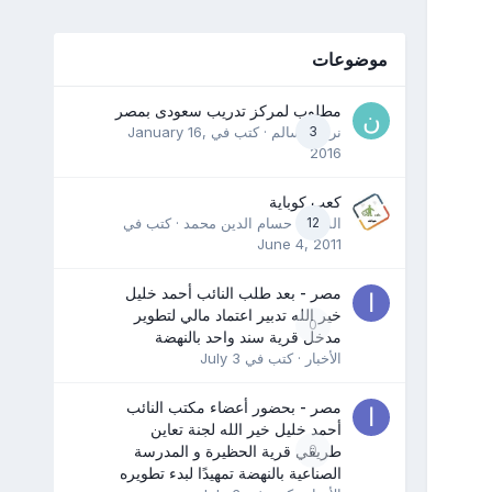
موضوعات
مطلوب لمركز تدريب سعودى بمصر
3
نرمين سالم
· كتب في
January 16,
2016
كعب كوباية
12
المدرب حسام الدين محمد
· كتب في
June 4, 2011
مصر - بعد طلب النائب أحمد خليل
خير الله تدبير اعتماد مالي لتطوير
0
مدخل قرية سند واحد بالنهضة
الأخبار
· كتب في
July 3
مصر - بحضور أعضاء مكتب النائب
أحمد خليل خير الله لجنة تعاين
0
طريقي قرية الحظيرة و المدرسة
الصناعية بالنهضة تمهيدًا لبدء تطويره