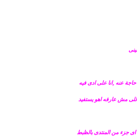
ينى
اجة عنه ,انا على ادى فيه
للى مش عارفه اهو يستفيد
اى جزء من المنتدى بالظبط