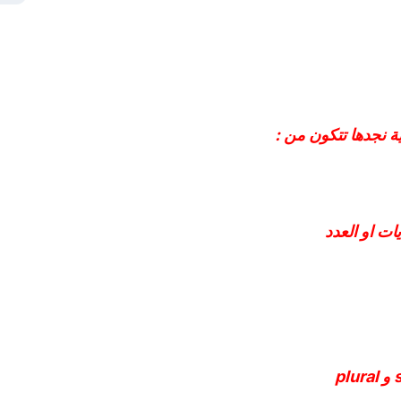
ية نجدها تتكون من :
ات او العدد