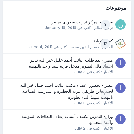
موضوعات
مطلوب لمركز تدريب سعودى بمصر
3
نرمين سالم
· كتب في
January 16, 2016
كعب كوباية
12
المدرب حسام الدين محمد
· كتب في
June 4, 2011
مصر - بعد طلب النائب أحمد خليل خير الله تدبير
0
اعتماد مالي لتطوير مدخل قرية سند واحد بالنهضة
الأخبار
· كتب في
July 3
مصر - بحضور أعضاء مكتب النائب أحمد خليل خير الله
لجنة تعاين طريقي قرية الحظيرة و المدرسة الصناعية
0
بالنهضة تمهيدًا لبدء تطويره
الأخبار
· كتب في
July 3
وزارة التموين تكشف أسباب إيقاف البطاقات التموينية
0
وآلية استعادتها
الأخبار
· كتب في
July 2