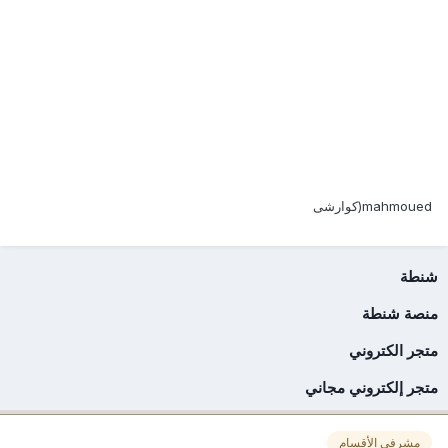
وهذه صورة لأحد العاهرات في استعراض أزياء عالمي
أخزاها الله وقد طرزت على الثوب آيات من القرآن
قال تعالى
( زُيِّنَ لِلَّذِينَ كَفَرُوا الْحَيَاةُ الدُّنْيَا وَيَسْخَرُونَ مِنَ الَّذِينَ آمَنُوا وَالَّذِينَ اتَّقَوْا
فَوْقَهُمْ يَوْمَ الْقِيَامَةِ وَاللَّهُ يَرْزُقُ مَنْ يَشَاءُ بِغَيْرِ حِسَابٍ)
mahmoued(كوارشى
شنطة
منصة شنطة
متجر الكتروني
متجر إلكتروني مجاني
مشرفي الأقسام