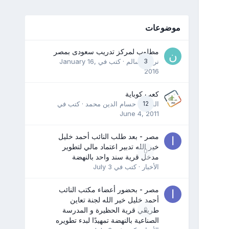
موضوعات
مطلوب لمركز تدريب سعودى بمصر
3
نرمين سالم
· كتب في
January 16,
2016
كعب كوباية
12
المدرب حسام الدين محمد
· كتب في
June 4, 2011
مصر - بعد طلب النائب أحمد خليل
خير الله تدبير اعتماد مالي لتطوير
0
مدخل قرية سند واحد بالنهضة
الأخبار
· كتب في
July 3
مصر - بحضور أعضاء مكتب النائب
أحمد خليل خير الله لجنة تعاين
0
طريقي قرية الحظيرة و المدرسة
الصناعية بالنهضة تمهيدًا لبدء تطويره