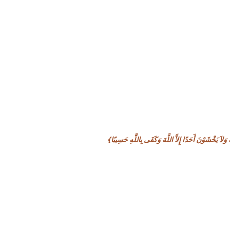
 وَلاَ يَخْشَوْنَ أَحَدًا إِلاَّ اللَّهَ وَكَفَى بِاللَّهِ حَسِيبًا}