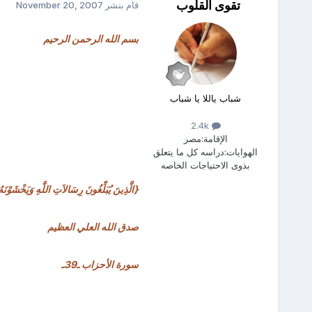
تقوى القلوب
قام بنشر
November 20, 2007
بسم الله الرحمن الرحيم
شباب ياللا يا شباب
2.4k
الإقامة:
مصر
الهوايات:
دراسه كل ما يتعلق
بذوى الاحتياجات الخاصه
{الَّذِينَ يُبَلِّغُونَ رِسَالاَتِ اللَّهِ وَيَخْشَوْنَهُ
صدق الله العلي العظيم
سورة الأحزاب ـ39ـ