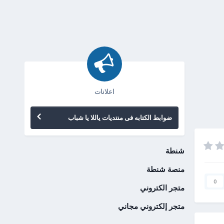
اعلانات
ضوابط الكتابه فى منتديات ياللا يا شباب
شنطة
منصة شنطة
0
متجر الكتروني
متجر إلكتروني مجاني