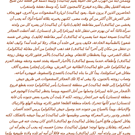
ويتمكن ابنه من الهرب.في تلك الليلة يقيم (ماكبث) وليمة دسمة في قلعته لكن شبح
صديقه القتيل يظل يطارده فيفزع كالمجنون كلما رآه وسط دهشة واستغراب
الحاضرين الذين لا يرون شيئا..يعود (ماكبث) لزيارة المشعوذات مرة أخرى، فهو يخاف
على العرش الآن أكثر من أي وقت مضى. لكنهن يخبرنه بثلاثة أشياء:أولا: أنه يجب أن
يخشى من (ماكدف) أمير مقاطعة (فايف)،ثانيا: أن (ماكبث) لن يضره كل من ولدته
امرأة،ثالثا: أنه لن يهزم حتى تنتقل غابة (بيرنام) إلى تل (دنسنان)..لقد أعطت العجائز
(ماكبث) نصيحة ثمينة عما يضمره له (ماكدف)، أمير مقاطعة (فايف)، وبعثن في نفسه
شعورا بالطمأنينة الخادعة، فكيف يدور في خلده أن هناك رجلا لم تلده أمه؟ وكيف لغابة
أن تنتقل من مكان إلى آخر؟ أما (ماكدف) فقد ذهب لإنجلترا من أجل مقابلة (مالكولم)،
الملك الشرعي، وبدآ يخططان للانتقام. ويعلم (ماكبث) بالأمر فتثور ثائرته ويقتل زوجة
(ماكدف) وأطفاله.عندما يسمع (ماكدف) بالأخبار السيئة يشتد غضبه وحنقه ويعقد العزم
مع (مالكولم) على خلع (ماكبث) الطاغية عن العرش، ويغادران إنجلترا بعشرة آلاف
مقاتل.في اسكوتلندا، يبدأ كل ما بناه (ماكبث) بالتصدع والسقوط، فيهجره أتباعه،
وتصاب زوجته بالجنون، ولا يبقى له إلا تلك العجائز المشعوذات.في طريق جيش
(مالكولم) إلى قلعة (ماكبث) في منطقة (دنسنان) يأمر (مالكولم) جنده بقطع فروع
الأشجار من غابة (بيرنام) وحملها من أجل التمويه.وبينما ينتظر (ماكبث) الهجوم في
منطقة (دنسنان) يأتيه خبر انتحار زوجته، لكنه لا يلبث أن يخبره بعض جنوده بأن غابة
(دنسنان) تبدو كأنها تتحرك باتجاه منطقة القلعة! فتثور ثائرته وينتابه الهلع والارتباك
والإحباط، ويبدأ بالصياح بين جنوده.عند وصول جيش (مالكولم) يرمي الجند أغصان
الشجر وتدور رحى المعركة ويحمى وطيسها على (ماكبث) ثم يبدأ جيشه بالتفكك، لكنه
يقاتل كحيوان هائج.أخيرا يتقابل (ماكبث) مع (ماكدف) الذي كان يبحث عنه في ميدان
المعركة، يتقابلان وجها لوجه؛ فيقول (ماكبث)، محذرا خصمه، إنه يجب أن يعلم أنه لن
يضره كل من ولدته أمه. لكن (ماكدف) يسخر منه قائلا أن أمه لم تلده ولادة طبيعية وإنما