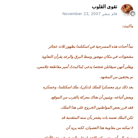
تقوى القلوب
قام بنشر
November 23, 2007
ماكبث:
تبدأ أحداث هذه المسرحية في اسكتلندا بظهور ثلاث عجائز
مشعوذات في مكان مهجور وسط البرق والرعد يقرأن التعاويذ
ويقلن أنهن سيقابلن شخصا يدعى (ماكبث)، أمير مقاطعة جلامس،
ثم يختفين من المشهد.
بعد ذلك نرى معسكرا للملك (دنكن)، ملك اسكتلندا، وعسكره
وبعض أتباعه، ويتبين أن هناك معركة بالقرب من الموقع،
فقد قرر بعض المواطنين الخروج على هذا الملك،
لكن الملك نفسه بات يشعر بأن سنه المتقدمة قد
لا تمكنه من مقاومة هذا العصيان، لكنه يريد أن
يعرف إلى أي مدى يمكنه الاعتماد على الجيش.في هذه الأثناء