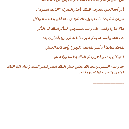
يأتي أحد الجنود الجرحى للملك بأخبار المعركة "البالغة الدموية"،
غير أن (ماكبث) - كما يقول ذلك الجندي - قد أبلى بلاء حسنا وقاتل
قتالا ضاريا وقضى على زعيم المتمردين، فيتأثر الملك كل التأثر
بشجاعته وبأسه. ثم يصل أمير مقاطعة (روس) بأخبار جديدة
مفاجئة مفادها أن أمير مقاطعة (كودور) وأحد قادة الجيش،
الذي كان يعد من أكثر رجال الملك إخلاصا وولاء، هو
أحد زعماء المتمردين.بعد ذلك يحقق جيش الملك النصر فيأمر الملك بإعدام ذلك القائد
المتمرد وتنصيب (ماكبث) مكانه.
__________________