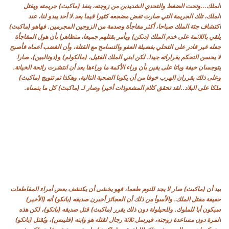
الملك...وتحت الضغط والتحدي الشديدين من زوجته، ينفذ (ماكبث) جريمته ويقتل
الملك، تلك الجريمة التي صارت تقض مضجعه كثيرا فيما بعد.لا أحد يبدو لنا، عند
اكتشاف جثة الملك صباحا، أكثر مفاجأة وصدمة من الزوجين المجرمين. فهاهو (ماكبث)
يلقي باللائمة على خدم الملك (دنكن) ويأمر بقتلهم جميعا، متظاهرا بأن هول المفاجأة
جعله غير قادر على التحلي بفضيلة العفو والتسامح مع القتلة، وأن الغضب أعماه فأصبح
لا يحسن التحكم بقراراته جيدا. لكن ابني الملك القتيل، (مالكولم) و(دونالبين)، صارا
يتوجسان خيفة وباتا على يقين بأن وراء الأكمة ما وراءها بعد أن انتشرت رائحة الخيانة.
وعلى ذلك يقرران الهرب خوفا من أن يكونا الضحية التالية، وهكذا تم تتويج (ماكبث)
ملكا على البلاد..لقد تحقق كلام المشعوذات أخيرا وصار لـ (ماكبث) كل ما يتمناه.
بيد أن (ماكبث) صار لا يجد للنوم طعما، فهو يخشى أن يكتشف بعض أمراء المقاطعات
حقيقة مقتل الملك. والأسوأ من ذلك أن العجائز أخبرن صديقه (بانكو) أنه (الأخير)
سيكون أبا للملوك. وللحيلولة دون ذلك يقرر (ماكبث) قتل صديقه (بانكو)، لكن هذه
المرة دون مساعدة زوجته، فيرسل ثلاثة رجال لقتله هو وابنه (فلينس)، ويُقتل (بانكو)