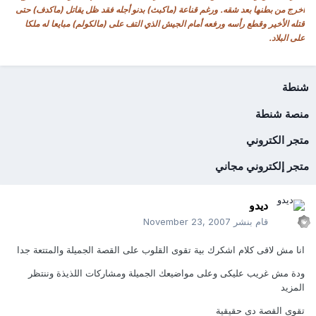
أخرج من بطنها بعد شقه. ورغم قناعة (ماكبث) بدنو أجله فقد ظل يقاتل (ماكدف) حتى
قتله الأخير وقطع رأسه ورفعه أمام الجيش الذي التف على (مالكولم) مبايعا له ملكا
على البلاد.
شنطة
منصة شنطة
متجر الكتروني
متجر إلكتروني مجاني
ديدو
قام بنشر
November 23, 2007
انا مش لاقى كلام اشكرك بية تقوى القلوب على القصة الجميلة والمتتعة جدا
ودة مش غريب عليكى وعلى مواضيعك الجميلة ومشاركات اللذيذة وننتظر
المزيد
تقوى القصة دى حقيقية