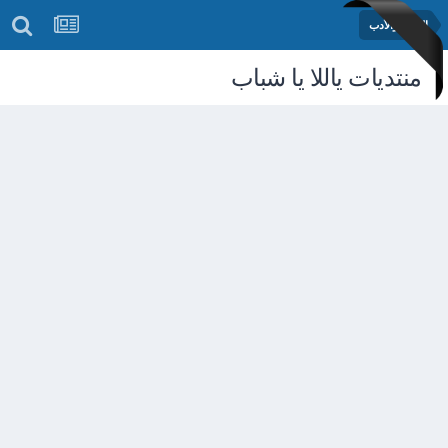
الشعر والأدب
منتديات ياللا يا شباب