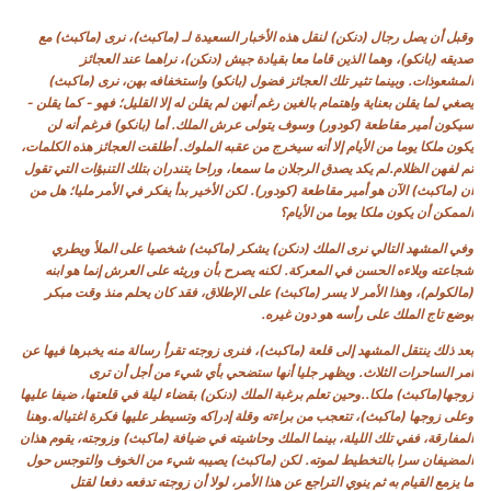
وقبل أن يصل رجال (دنكن) لنقل هذه الأخبار السعيدة لـ (ماكبث)، نرى (ماكبث) مع
صديقه (بانكو)، وهما الذين قاما معا بقيادة جيش (دنكن)، نراهما عند العجائز
المشعوذات. وبينما تثير تلك العجائز فضول (بانكو) واستخفافه بهن، نرى (ماكبث)
يصغي لما يقلن بعناية واهتمام بالغين رغم أنهن لم يقلن له إلا القليل؛ فهو - كما يقلن -
سيكون أمير مقاطعة (كودور) وسوف يتولى عرش الملك. أما (بانكو) فرغم أنه لن
يكون ملكا يوما من الأيام إلا أنه سيخرج من عقبه الملوك. أطلقت العجائز هذه الكلمات،
ثم لفهن الظلام.لم يكد يصدق الرجلان ما سمعا، وراحا يتندران بتلك التنبؤات التي تقول
أن (ماكبث) الآن هو أمير مقاطعة (كودور). لكن الأخير بدأ يفكر في الأمر مليا؛ هل من
الممكن أن يكون ملكا يوما من الأيام؟
وفي المشهد التالي نرى الملك (دنكن) يشكر (ماكبث) شخصيا على الملأ ويطري
شجاعته وبلاءه الحسن في المعركة. لكنه يصرح بأن وريثه على العرش إنما هو ابنه
(مالكولم)، وهذا الأمر لا يسر (ماكبث) على الإطلاق، فقد كان يحلم منذ وقت مبكر
بوضع تاج الملك على رأسه هو دون غيره.
بعد ذلك ينتقل المشهد إلى قلعة (ماكبث)، فنرى زوجته تقرأ رسالة منه يخبرها فيها عن
أمر الساحرات الثلاث. ويظهر جليا أنها ستضحي بأي شيء من أجل أن ترى
زوجها(ماكبث) ملكا..وحين تعلم برغبة الملك (دنكن) بقضاء ليلة في قلعتها، ضيفا عليها
وعلى زوجها (ماكبث)، تتعجب من براءته وقلة إدراكه وتسيطر عليها فكرة اغتياله.وهنا
المفارقة، ففي تلك الليلة، بينما الملك وحاشيته في ضيافة (ماكبث) وزوجته، يقوم هذان
المضيفان سرا بالتخطيط لموته. لكن (ماكبث) يصيبه شيء من الخوف والتوجس حول
ما يزمع القيام به ثم ينوي التراجع عن هذا الأمر، لولا أن زوجته تدفعه دفعا لقتل