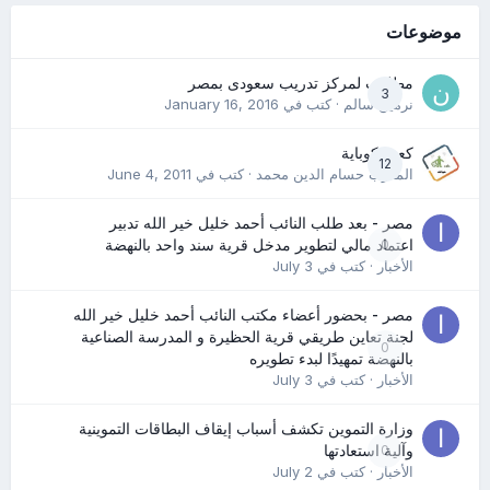
موضوعات
مطلوب لمركز تدريب سعودى بمصر
3
نرمين سالم
· كتب في
January 16, 2016
كعب كوباية
12
المدرب حسام الدين محمد
· كتب في
June 4, 2011
مصر - بعد طلب النائب أحمد خليل خير الله تدبير
0
اعتماد مالي لتطوير مدخل قرية سند واحد بالنهضة
الأخبار
· كتب في
July 3
مصر - بحضور أعضاء مكتب النائب أحمد خليل خير الله
لجنة تعاين طريقي قرية الحظيرة و المدرسة الصناعية
0
بالنهضة تمهيدًا لبدء تطويره
الأخبار
· كتب في
July 3
وزارة التموين تكشف أسباب إيقاف البطاقات التموينية
0
وآلية استعادتها
الأخبار
· كتب في
July 2