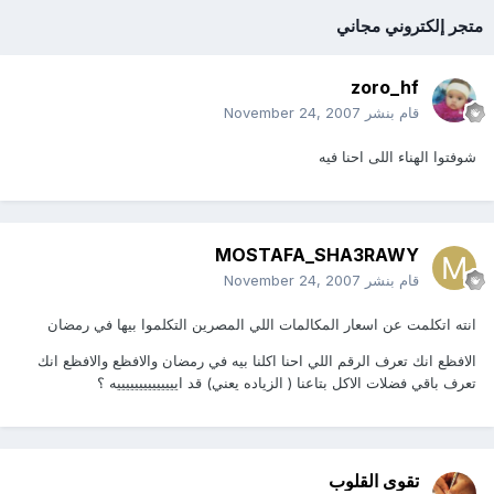
متجر إلكتروني مجاني
zoro_hf
قام بنشر
November 24, 2007
شوفتوا الهناء اللى احنا فيه
MOSTAFA_SHA3RAWY
قام بنشر
November 24, 2007
انته اتكلمت عن اسعار المكالمات اللي المصرين التكلموا بيها في رمضان
الافظع انك تعرف الرقم اللي احنا اكلنا بيه في رمضان والافظع والافظع انك
تعرف باقي فضلات الاكل بتاعنا ( الزياده يعني) قد اييييييييييييييه ؟
تقوى القلوب