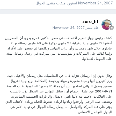
November 24, 2007
استورد ملفات
منتدى الجوال
zoro_hf
قام بنشر
November 24, 2007
كشف رئيس جهاز تنظيم الاتصالات في مصر الدكتور عمرو بدوي أن المصريين
أنفقوا 12 مليون جنية ( قرابة 2.1 مليون دولار) على 40 مليون رسالة تهنئة
تبادلوها خلال شهر رمضان، وأن تزايد التهاني وتكلفتها لم يقتصر على الأفراد
وإنما كذلك على الشركات والمؤسسات التي شاركت في إرسال رسائل تهنئة
على الموبيل لعملائها.
وقال بدوي إن الرسائل تتزايد غالبا في المناسبات مثل رمضان والأعياد، حيث
يرى كثيرون أنها وسيلة متميزة وسهلة ورخيصة (المكالمة بربع جنية تقريبا)
تضمن وصول التهائي لصاحبها. بيد أن مجلة “المصور” الحكومية نقلت الجمعة
21-9-2007 عن علماء إجتماع أن رسائل التهاني عبر الجوال تؤثر بالسلب
على العلاقات الاجتماعية لأنها تلغي الاتصال والزيارات الحميمية المباشرة،
وتضعف صلة الرحم، وأرجعوا زيادتها لزيادة ضغوط الحياة وزيادة الاكتئاب الذي
يؤثر علي قلة الحركة والتواصل، ما يجعل رسالة الجوال في نهاية الأمر هي
البديل للتواصل الانساني.