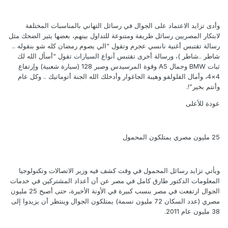
وأدى تزايد الاعتماد على الجوال في رسائل التهاني بالمناسبات المختلفة
لابتكار المصريين رسائل طريفة ومتنوعة للتداول بينهم، بعضها يثير الضحك مثل
رسالة تقتبس أغنية نانسي عجرم وتقول “الي يصوم رمضان كله شو بنقوله ..
شاطر ..شاطر )، ورسالة أخرى تقتبس أنواع السيارات تقول “أسأل الله لك
ثبات BMW وجمال A5 وقوة المرسيدس وصبر 128 (سيارة شعبية) وإرتفاع
4×4، وأمال الفلولفو وهيبة الجاغوار وأدخلك الله الجنة أتوماتيك .. وكل عام
وأنتم بخير”!.
عودة للأعلى
25 مليون مصري يمتلكون المحمول
ويأتي تزايد رسائل المحمول في وقت كشف فيه وزير الاتصالات وتكنولوجيا
المعلومات الدكتور طارق كامل في مصر عن أن أعداد المشتركين في خدمات
الجوال ارتفعت في مصر بنسب كبيرة في الأونة الأخيرة، حتى أصبح 25 مليون
مصري (عدد السكان 72 مليون نسمة) يمتلكون الجوال وينتظر أن يزيدوا إلى
38 مليون عام 2011.