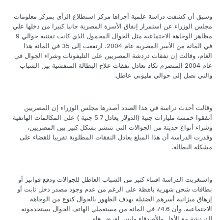
وسبق أن كشفت دراسة علمية أجراها مركز استطلاع الرأي بمركز معلومات
مجلس الوزراء عن استمرار إنفاق الأسرة المصرية جانبا كبيرا من دخلها علي
مظاهر الوجاهة الاجتماعية مثل الجوال المحمول الذي كانت تقتنيه حوالي 9
في المائة من الأسر المصرية عام 2004، ارتفعت إلى 35 في المائة هذا
العام، وقالت إن نفقات دردشة المصريين على التليفونات وشراء الجوال في
عام 2004 المنصرم تكاد تعادل نفقات علاج البطالة المتفشية بين الشباب
والتي تصل إلى حوالي مليوني عاطل.
وقالت أحدث دراسة في هذا الصدد أصدرها مجلس الوزراء إن المصريين
أنفقوا خمسة مليارات جنية (الدولار يعادل 5.7 جنية ) على المكالمات الهاتفية
وشراء أنواع حديثة من الجوالات التي تنتشر بشكل كبير بين المصريين،
وقدرت الدراسة أن هذا المبلغ يعادل النفقات المطلوبة تقريبا للقضاء على
مشكلة البطالة.
واستغربت الدراسة اقتناء كثير من الشباب العاطل للجوالات ودفع فواتير أو
بطاقات شحن شهرية باهظة على الرغم من عدم وجود مصدر دخل ثابت أو
إرهاق ميزانية أسرهم الضئيلة بهدف الظهور بالجوال كنوع من الوجاهة
الاجتماعية، وأن 74.6 في المائة من مستعملي الهاتف الجوال يستخدمونه
للدردشة مع الأهل والأصدقاء وليس لغرض هام .