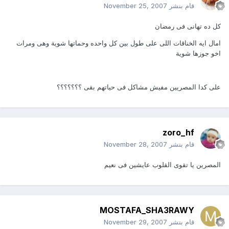
قام بنشر
November 25, 2007
كل ده تهانى فى رمضان
امال ايه الخناقات اللى على طول بين كل واحده وحماتها شوية وهى ومرات
اخو جوزها شوية
على كدا المصريين مفيش مشاكل فى حياتهم بقى ؟؟؟؟؟؟؟
zoro_hf
قام بنشر
November 28, 2007
المصرين يا تقوى القلوب عايشين فى نعيم
MOSTAFA_SHA3RAWY
قام بنشر
November 29, 2007