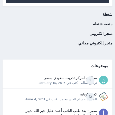
شنطة
منصة شنطة
متجر الكتروني
متجر إلكتروني مجاني
موضوعات
مطلوب لمركز تدريب سعودى بمصر
3
نرمين سالم
· كتب في
January 16, 2016
كعب كوباية
12
المدرب حسام الدين محمد
· كتب في
June 4, 2011
مصر - بعد طلب النائب أحمد خليل خير الله تدبير