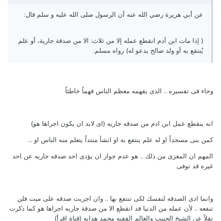
عن أبي هريرة رضي الله عنه أن الرسول صلى الله عليه و سلم قال:
( إذا مات ابن آدم انقطع عمله إلا من ثلاث: الا من صدقة جارية، أو علم
يُنتفع به أو ولد صالح يدعو له) رواه مسلم.
وجاء فى تفسيره .. الذى يفهمه معظم الناس فهماً خاطئاً
انه ينقطع عمل ابن ادم من صدقه جاريه (اى لابد ان يكون اجراها هو)
كمن بنى مسجداً او له علم ينتفع به او انشأ منتداً يتعلم منه الناس او ...
المهم ان المغزى من ذلك .. هو عدم جواز ان يؤدى احد صدقه جاريه عن احد
غيره قد توفى
وانما ادى الصدقه لنفسك لكى تنتفع بها .. وان اجريت صدقه على ميت فلن
تنفعه .. لأن عمله من الدنيا قد انقطع الا من صدقة جاريه اجراها هو كما ذكرت
نقلاً عن الشيخ الحبيب والعالم الفقيه محمد هدايه (قناة اقرأ)