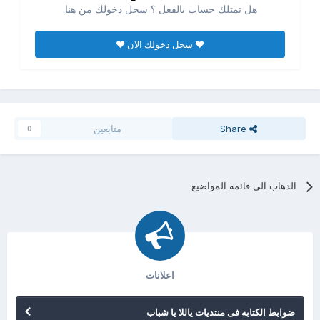
هل تمتلك حساب بالفعل ؟ سجل دخولك من هنا.
♥ سجل دخولك الان ♥
Share
متابعين
0
الذهاب الي قائمه المواضيع
اعلانات
ضوابط الكتابه فى منتديات ياللا يا شباب