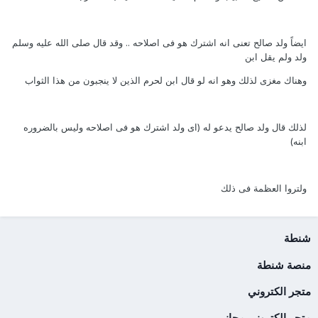
ايضاً ولد صالح تعنى انه اشترك هو فى اصلاحه .. وقد قال صلى الله عليه وسلم
ولد ولم يقل ابن
وهناك مغزى لذلك وهو انه لو قال ابن لحرم الذين لا ينجبون من هذا الثواب
لذلك قال ولد صالح يدعو له (اى ولد اشترك هو فى اصلاحه وليس بالضروره
ابنه)
ولتروا العظمة فى ذلك
شنطة
منصة شنطة
متجر الكتروني
متجر إلكتروني مجاني